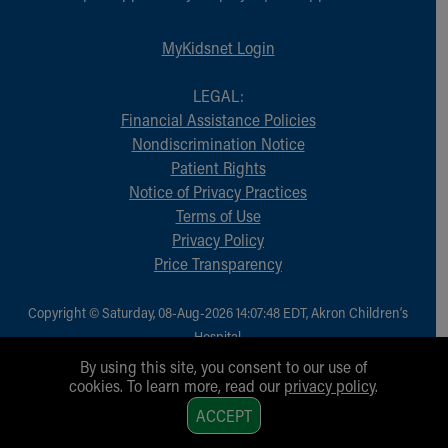
MyKidsnet Login
LEGAL:
Financial Assistance Policies
Nondiscrimination Notice
Patient Rights
Notice of Privacy Practices
Terms of Use
Privacy Policy
Price Transparency
Copyright © Saturday, 08-Aug-2026 14:07:48 EDT, Akron Children‘s
Hospital.
All Rights Reserved.
By using this site, you consent to our use of
cookies. To learn more, read our
privacy policy
.
1
ACCEPT