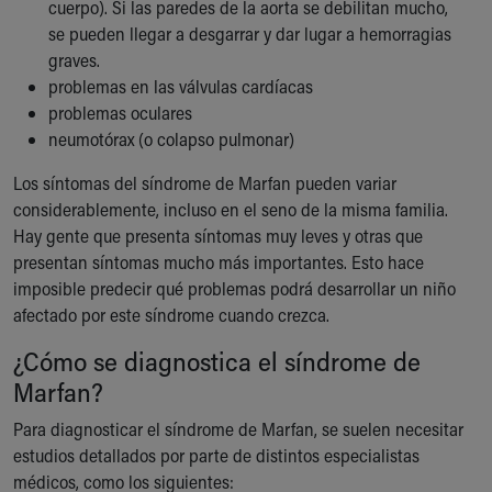
Financial Services
cuerpo). Si las paredes de la aorta se debilitan mucho,
Rest Accommodations
se pueden llegar a desgarrar y dar lugar a hemorragias
Visiting
graves.
Gift Shop
problemas en las válvulas cardíacas
Department of Public Safety
problemas oculares
Health Info
neumotórax (o colapso pulmonar)
Health Information
Los síntomas del síndrome de Marfan pueden variar
Healthy Info, Healthy Kids
considerablemente, incluso en el seno de la misma familia.
Inside Children's Blog
Hay gente que presenta síntomas muy leves y otras que
KidsHealth Topics
presentan síntomas mucho más importantes. Esto hace
Family Library
imposible predecir qué problemas podrá desarrollar un niño
Educational Resources
afectado por este síndrome cuando crezca.
Injury Prevention
Medical Records
¿Cómo se diagnostica el síndrome de
Symptom Checker
Marfan?
Skip to main content
Para diagnosticar el síndrome de Marfan, se suelen necesitar
estudios detallados por parte de distintos especialistas
médicos, como los siguientes: