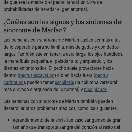
de que sea la madre o el padre, tendrá un 50% de
Our Mission, Vision, Promise
probabilidades de heredar el gen anormal.
Calendar of Events
¿Cuáles son los signos y los síntomas del
Community Mission
Connect With Us
síndrome de Marfan?
Our Culture of Caring
Las personas con síndrome de Marfan suelen ser más altas
Newsroom
de lo esperable para su familia, más delgadas y con dedos
Our Leadership
largos. También suelen tener la cara larga, los ojos hundidos,
Quality and Patient Safety
la mandíbula pequeña, el paladar alto y arqueado, y los
Unity and Engagement
dientes amontonados. El pecho suele proyectarse hacia
Women's Board
dentro (
pectus excavatum
) o bien hacia fuera (
pectus
Our History
carinatum
), pueden tener
escoliosis
(la columna vertebral
More childhood, please.™
más curvada o arqueada de lo normal) y
pies planos
.
Cincinnati Children's
Your Visit
Las personas con síndrome de Marfan también pueden
MyChart Telehealth Visits
desarrollar otros problemas médicos, como los siguientes:
Directions
Doggie Brigade
agrandamiento de la
aorta
(un vaso sanguíneo de gran
During Your Visit
tamaño que transporta sangre del corazón al resto del