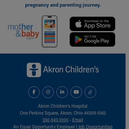
pregnancy and parenting journey.
Back to top of page
Akron Children‘s Hospital
One Perkins Square, Akron, Ohio 44308-1062
330-543-1000
•
Email
An Equal Opportunity Employer |
Job Opportunities