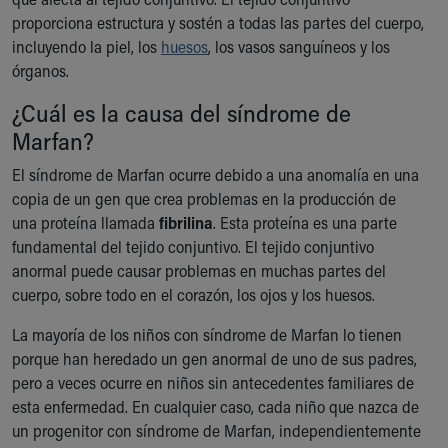
Ronald McDonald House Care Mobile
proporciona estructura y sostén a todas las partes del cuerpo,
Health Centers
incluyendo la piel, los
huesos
, los vasos sanguíneos y los
Symptom Checker
órganos.
Financial Services
¿Cuál es la causa del síndrome de
Price Estimates
Family Supports
Marfan?
Sports Health Services Provider for Akron Zips
El síndrome de Marfan ocurre debido a una anomalía en una
New Parents
copia de un gen que crea problemas en la producción de
Find a Pediatrics Location
una proteína llamada
fibrilina
. Esta proteína es una parte
Find a Pediatrician
fundamental del tejido conjuntivo. El tejido conjuntivo
MyChart
anormal puede causar problemas en muchas partes del
Make an Appointment
cuerpo, sobre todo en el corazón, los ojos y los huesos.
Breastfeeding Medicine
Child Passenger Safety
La mayoría de los niños con síndrome de Marfan lo tienen
Safe Sleep for Babies
porque han heredado un gen anormal de uno de sus padres,
Safe Sleep
pero a veces ocurre en niños sin antecedentes familiares de
About Akron Children's Pediatrics
esta enfermedad. En cualquier caso, cada niño que nazca de
Who We Are
un progenitor con síndrome de Marfan, independientemente
Building a Brighter Future