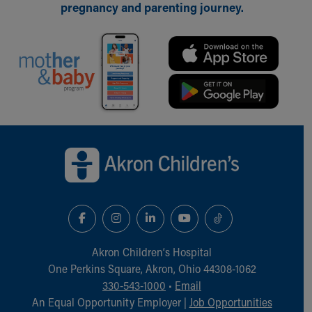
pregnancy and parenting journey.
Back to top of page
Akron Children‘s Hospital
One Perkins Square, Akron, Ohio 44308-1062
330-543-1000
•
Email
An Equal Opportunity Employer |
Job Opportunities