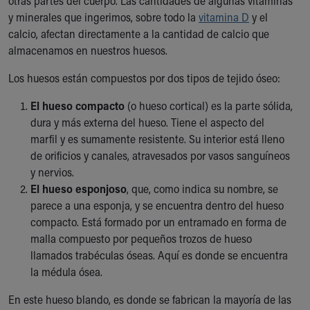
otras partes del cuerpo. Las cantidades de algunas vitaminas
Our Mission, Vision, Promise
y minerales que ingerimos, sobre todo la
vitamina D
y el
Calendar of Events
calcio, afectan directamente a la cantidad de calcio que
Community Mission
almacenamos en nuestros huesos.
Connect With Us
Los huesos están compuestos por dos tipos de tejido óseo:
Our Culture of Caring
Newsroom
El hueso compacto
(o hueso cortical) es la parte sólida,
Our Leadership
dura y más externa del hueso. Tiene el aspecto del
Quality and Patient Safety
marfil y es sumamente resistente. Su interior está lleno
Unity and Engagement
de orificios y canales, atravesados por vasos sanguíneos
Women's Board
y nervios.
Our History
El hueso esponjoso
, que, como indica su nombre, se
More childhood, please.™
parece a una esponja, y se encuentra dentro del hueso
Cincinnati Children's
compacto. Está formado por un entramado en forma de
Your Visit
malla compuesto por pequeños trozos de hueso
MyChart Telehealth Visits
llamados trabéculas óseas. Aquí es donde se encuentra
Directions
la médula ósea.
Doggie Brigade
During Your Visit
En este hueso blando, es donde se fabrican la mayoría de las