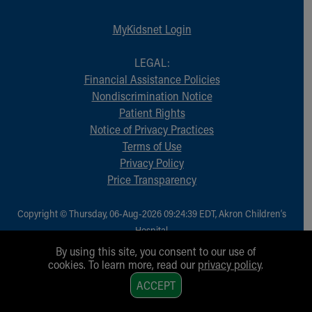
MyKidsnet Login
LEGAL:
Financial Assistance Policies
Nondiscrimination Notice
Patient Rights
Notice of Privacy Practices
Terms of Use
Privacy Policy
Price Transparency
Copyright © Thursday, 06-Aug-2026 09:24:39 EDT, Akron Children‘s
Hospital.
All Rights Reserved.
By using this site, you consent to our use of
cookies. To learn more, read our
privacy policy
.
1
ACCEPT