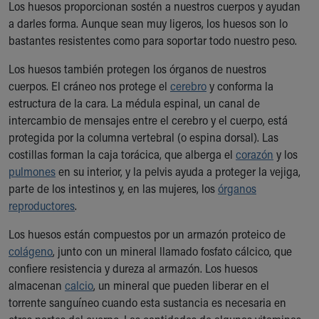
Los huesos proporcionan sostén a nuestros cuerpos y ayudan
Ronald McDonald House Care Mobile
a darles forma. Aunque sean muy ligeros, los huesos son lo
Health Centers
bastantes resistentes como para soportar todo nuestro peso.
Symptom Checker
Financial Services
Los huesos también protegen los órganos de nuestros
Price Estimates
cuerpos. El cráneo nos protege el
cerebro
y conforma la
Family Supports
estructura de la cara. La médula espinal, un canal de
Sports Health Services Provider for Akron Zips
intercambio de mensajes entre el cerebro y el cuerpo, está
New Parents
protegida por la columna vertebral (o espina dorsal). Las
Find a Pediatrics Location
costillas forman la caja torácica, que alberga el
corazón
y los
Find a Pediatrician
pulmones
en su interior, y la pelvis ayuda a proteger la vejiga,
MyChart
parte de los intestinos y, en las mujeres, los
órganos
Make an Appointment
reproductores
.
Breastfeeding Medicine
Child Passenger Safety
Los huesos están compuestos por un armazón proteico de
Safe Sleep for Babies
colágeno
, junto con un mineral llamado fosfato cálcico, que
Safe Sleep
confiere resistencia y dureza al armazón. Los huesos
About Akron Children's Pediatrics
almacenan
calcio
, un mineral que pueden liberar en el
Who We Are
torrente sanguíneo cuando esta sustancia es necesaria en
Building a Brighter Future