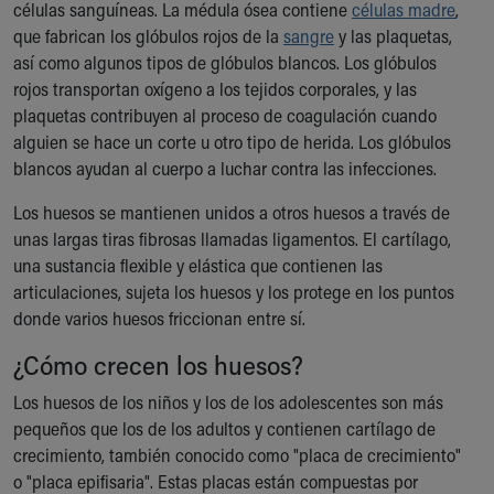
Financial Services
células sanguíneas. La médula ósea contiene
células madre
,
Rest Accommodations
que fabrican los glóbulos rojos de la
sangre
y las plaquetas,
Visiting
así como algunos tipos de glóbulos blancos. Los glóbulos
Gift Shop
rojos transportan oxígeno a los tejidos corporales, y las
Department of Public Safety
plaquetas contribuyen al proceso de coagulación cuando
Health Info
alguien se hace un corte u otro tipo de herida. Los glóbulos
Health Information
blancos ayudan al cuerpo a luchar contra las infecciones.
Healthy Info, Healthy Kids
Los huesos se mantienen unidos a otros huesos a través de
Inside Children's Blog
unas largas tiras fibrosas llamadas ligamentos. El cartílago,
KidsHealth Topics
una sustancia flexible y elástica que contienen las
Family Library
articulaciones, sujeta los huesos y los protege en los puntos
Educational Resources
donde varios huesos friccionan entre sí.
Injury Prevention
Medical Records
¿Cómo crecen los huesos?
Symptom Checker
Los huesos de los niños y los de los adolescentes son más
Skip to main content
pequeños que los de los adultos y contienen cartílago de
crecimiento, también conocido como "placa de crecimiento"
o "placa epifisaria". Estas placas están compuestas por