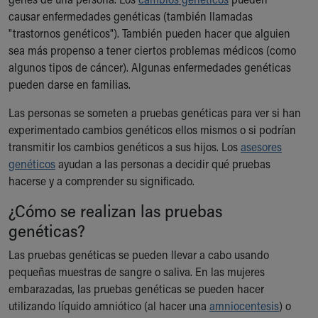
Ronald McDonald House Care Mobile
causar enfermedades genéticas (también llamadas
Health Centers
"trastornos genéticos"). También pueden hacer que alguien
Symptom Checker
sea más propenso a tener ciertos problemas médicos (como
Financial Services
algunos tipos de cáncer). Algunas enfermedades genéticas
Price Estimates
pueden darse en familias.
Family Supports
Sports Health Services Provider for Akron Zips
Las personas se someten a pruebas genéticas para ver si han
New Parents
experimentado cambios genéticos ellos mismos o si podrían
Find a Pediatrics Location
transmitir los cambios genéticos a sus hijos. Los
asesores
Find a Pediatrician
genéticos
ayudan a las personas a decidir qué pruebas
MyChart
hacerse y a comprender su significado.
Make an Appointment
¿Cómo se realizan las pruebas
Breastfeeding Medicine
genéticas?
Child Passenger Safety
Safe Sleep for Babies
Las pruebas genéticas se pueden llevar a cabo usando
Safe Sleep
pequeñas muestras de sangre o saliva. En las mujeres
About Akron Children's Pediatrics
embarazadas, las pruebas genéticas se pueden hacer
Who We Are
utilizando líquido amniótico (al hacer una
amniocentesis
) o
Building a Brighter Future