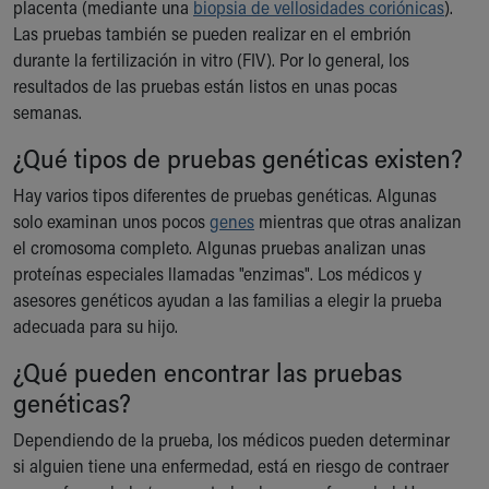
placenta (mediante una
biopsia de vellosidades coriónicas
).
Our Mission, Vision, Promise
Las pruebas también se pueden realizar en el embrión
Calendar of Events
durante la fertilización in vitro (FIV). Por lo general, los
Community Mission
resultados de las pruebas están listos en unas pocas
Connect With Us
semanas.
Our Culture of Caring
¿Qué tipos de pruebas genéticas existen?
Newsroom
Our Leadership
Hay varios tipos diferentes de pruebas genéticas. Algunas
Quality and Patient Safety
solo examinan unos pocos
genes
mientras que otras analizan
Unity and Engagement
el cromosoma completo. Algunas pruebas analizan unas
Women's Board
proteínas especiales llamadas "enzimas". Los médicos y
Our History
asesores genéticos ayudan a las familias a elegir la prueba
More childhood, please.™
adecuada para su hijo.
Cincinnati Children's
Your Visit
¿Qué pueden encontrar las pruebas
MyChart Telehealth Visits
genéticas?
Directions
Dependiendo de la prueba, los médicos pueden determinar
Doggie Brigade
si alguien tiene una enfermedad, está en riesgo de contraer
During Your Visit