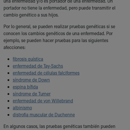
una enfermedad y/o es portador de una enfermedad. Un
Financial Services
portador no tiene la enfermedad, pero puede transmitir el
Rest Accommodations
cambio genético a sus hijos.
Visiting
Gift Shop
Por lo general, se pueden realizar pruebas genéticas si se
Department of Public Safety
conocen los cambios genéticos de una enfermedad. Por
Health Info
ejemplo, se pueden hacer pruebas para las siguientes
Health Information
afecciones:
Healthy Info, Healthy Kids
Inside Children's Blog
fibrosis quística
KidsHealth Topics
enfermedad de Tay-Sachs
Family Library
enfermedad de células falciformes
Educational Resources
síndrome de Down
Injury Prevention
espina bífida
Medical Records
síndrome de Turner
Symptom Checker
enfermedad de von Willebrand
Skip to main content
albinismo
distrofia muscular de Duchenne
En algunos casos, las pruebas genéticas también pueden