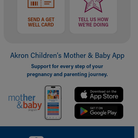
SEND A GET
TELL US HOW
WELL CARD
WE'RE DOING
Akron Children‘s Mother & Baby App
Support for every step of your
pregnancy and parenting journey.
Back to top of page