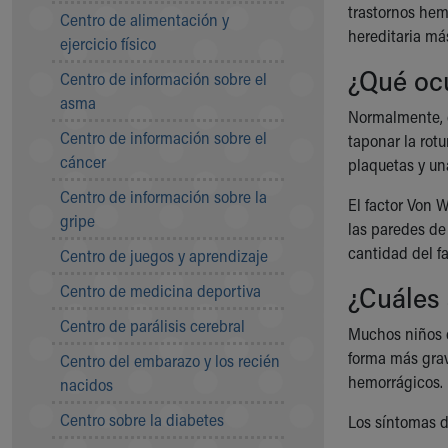
Symptom Checker
trastornos he
Centro de alimentación y
Financial Services
hereditaria má
ejercicio físico
Price Estimates
¿Qué oc
Centro de información sobre el
Family Supports
asma
Sports Health Services Provider for Akron Zips
Normalmente, c
New Parents
Centro de información sobre el
taponar la rot
Find a Pediatrics Location
cáncer
plaquetas y un
Find a Pediatrician
Centro de información sobre la
MyChart
El factor Von 
gripe
Make an Appointment
las paredes de
Breastfeeding Medicine
cantidad del f
Centro de juegos y aprendizaje
Child Passenger Safety
¿Cuáles 
Centro de medicina deportiva
Safe Sleep for Babies
Safe Sleep
Centro de parálisis cerebral
Muchos niños c
About Akron Children's Pediatrics
forma más grav
Centro del embarazo y los recién
Who We Are
hemorrágicos
nacidos
Building a Brighter Future
Our Mission, Vision, Promise
Centro sobre la diabetes
Los síntomas d
Calendar of Events