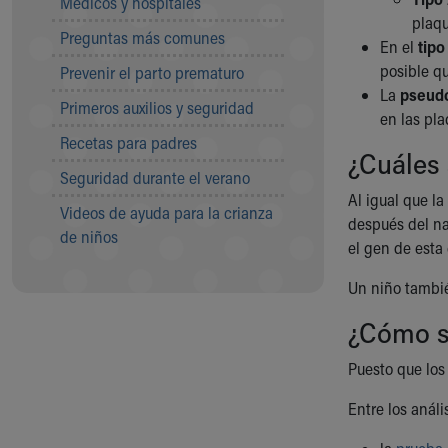
Médicos y hospitales
Visiting
plaq
Gift Shop
Preguntas más comunes
En el
tipo
Department of Public Safety
posible q
Prevenir el parto prematuro
Health Info
La
pseud
Health Information
Primeros auxilios y seguridad
en las pla
Healthy Info, Healthy Kids
Recetas para padres
Inside Children's Blog
¿Cuáles 
KidsHealth Topics
Seguridad durante el verano
Family Library
Al igual que l
Videos de ayuda para la crianza
Educational Resources
después del na
de niños
Injury Prevention
el gen de est
Medical Records
Un niño tambié
Symptom Checker
Skip to main content
¿Cómo s
Puesto que los
Entre los análi