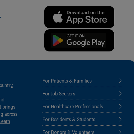
.
For Patients & Families
ountry,
For Job Seekers
and
For Healthcare Professionals
t brings
ng across
For Residents & Students
Learn
For Donors & Volunteers