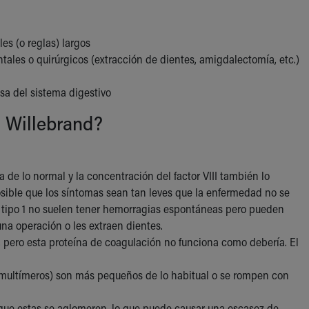
es (o reglas) largos
ales o quirúrgicos (extracción de dientes, amigdalectomía, etc.)
sa del sistema digestivo
n Willebrand?
 de lo normal y la concentración del factor VIII también lo
osible que los síntomas sean tan leves que la enfermedad no se
e tipo 1 no suelen tener hemorragias espontáneas pero pueden
na operación o les extraen dientes.
 pero esta proteína de coagulación no funciona como debería. El
 multímeros) son más pequeños de lo habitual o se rompen con
 que estas se aglomeren, lo que puede causar una escasez de