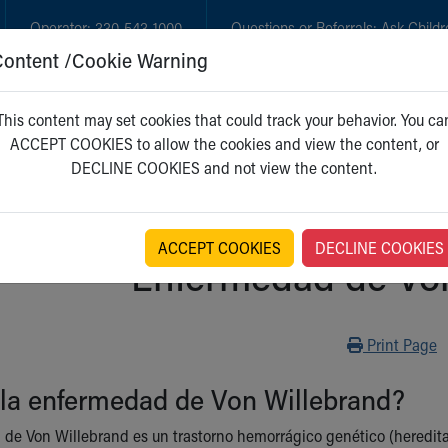
Operator:
330-543-1000
Questions or Referrals:
Ask Childr
Content /Cookie Warning
GET CARE
NEW PARENTS
WH
This content may set cookies that could track your behavior. You ca
ACCEPT COOKIES to allow the cookies and view the content, or
DECLINE COOKIES and not view the content.
ACCEPT COOKIES
DECLINE COOKIES
Enfermedad de Von
Print
Print Page
 la enfermedad de Von Willebrand?
de Von Willebrand es un trastorno hemorrágico genético (heredit