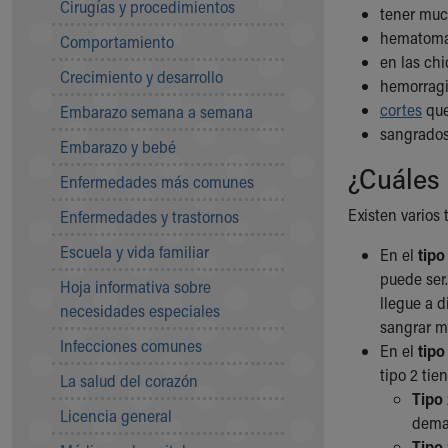
Cirugías y procedimientos
tener muc
Community Mission
hematomas
Comportamiento
Connect With Us
en las chi
Our Culture of Caring
Crecimiento y desarrollo
hemorragi
Newsroom
cortes
que
Embarazo semana a semana
Our Leadership
sangrados
Quality and Patient Safety
Embarazo y bebé
Unity and Engagement
¿Cuáles 
Enfermedades más comunes
Women's Board
Our History
Existen varios
Enfermedades y trastornos
More childhood, please.™
Escuela y vida familiar
En el
tipo 
Cincinnati Children's
puede ser
Your Visit
Hoja informativa sobre
llegue a 
MyChart Telehealth Visits
necesidades especiales
sangrar m
Directions
Infecciones comunes
En el
tipo
Doggie Brigade
tipo 2 tie
During Your Visit
La salud del corazón
Tipo 
Financial Services
Licencia general
demas
Rest Accommodations
Tipo 