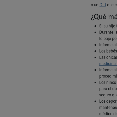
o un
DIU
que c
¿Qué má
Si su hijo
Durante l
le baje po
Informe a
Los bebés
Las chica
medicina 
Informe a
procedimi
Los niños
para el d
seguro q
Los depor
manteners
médico de