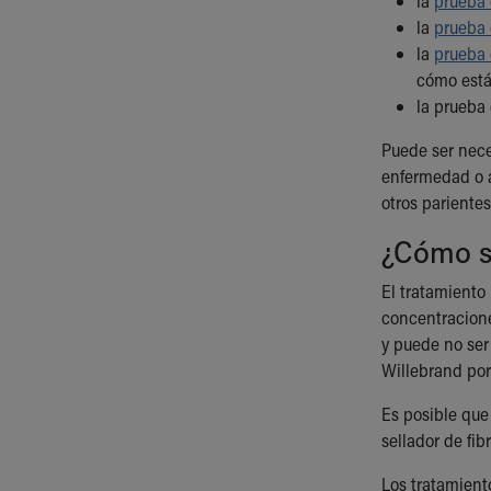
la
prueba 
la
prueba 
la
prueba d
cómo está
la prueba 
Puede ser nece
enfermedad o a
otros pariente
¿Cómo s
El tratamiento
concentracione
y puede no ser
Willebrand por 
Es posible que
sellador de fi
Los tratamient