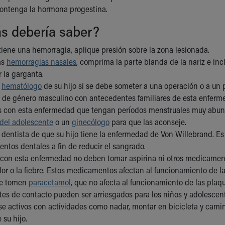
ontenga la hormona progestina.
s debería saber?
 tiene una hemorragia, aplique presión sobre la zona lesionada.
as
hemorragias nasales
, comprima la parte blanda de la nariz e inc
r la garganta.
l
hematólogo
de su hijo si se debe someter a una operación o a un
 de género masculino con antecedentes familiares de esta enfer
s con esta enfermedad que tengan períodos menstruales muy abun
del adolescente
o un
ginecólogo
para que las aconseje.
l dentista de que su hijo tiene la enfermedad de Von Willebrand. E
entos dentales a fin de reducir el sangrado.
 con esta enfermedad no deben tomar aspirina ni otros medicamento
olor o la fiebre. Estos medicamentos afectan al funcionamiento de 
ue tomen
paracetamol
, que no afecta al funcionamiento de las plaqu
tes de contacto pueden ser arriesgados para los niños y adolesce
e activos con actividades como nadar, montar en bicicleta y camina
 su hijo.