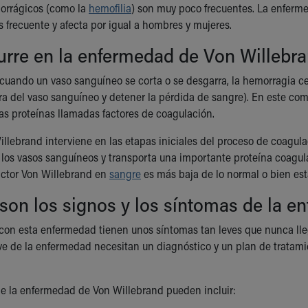
morrágicos (como la
hemofilia
) son muy poco frecuentes. La enferm
s frecuente y afecta por igual a hombres y mujeres.
urre en la enfermedad de Von Willebr
uando un vaso sanguíneo se corta o se desgarra, la hemorragia ce
ura del vaso sanguíneo y detener la pérdida de sangre). En este c
as proteínas llamadas factores de coagulación.
Willebrand interviene en las etapas iniciales del proceso de coagul
 los vasos sanguíneos y transporta una importante proteína coagula
actor Von Willebrand en
sangre
es más baja de lo normal o bien es
son los signos y los síntomas de la 
on esta enfermedad tienen unos síntomas tan leves que nunca lle
e de la enfermedad necesitan un diagnóstico y un plan de tratami
.
e la enfermedad de Von Willebrand pueden incluir: