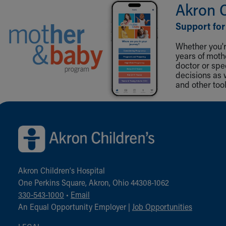
Akron 
Support for
Whether you're
years of mot
doctor or spe
decisions as 
and other tool
Back to top of page
Akron Children‘s Hospital
One Perkins Square, Akron, Ohio 44308-1062
330-543-1000
•
Email
An Equal Opportunity Employer |
Job Opportunities