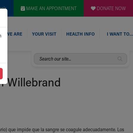
en's
MAKE AN APPOINTMENT
DONATE NOW
O WE ARE
YOUR VISIT
HEALTH INFO
I WANT TO…
n
Search
our
site...
 Willebrand
ario) que impide que la sangre se coagule adecuadamente. Los