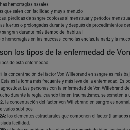
has hemorragias nasales
 que salen con facilidad y muy a menudo
cas, pérdidas de sangre copiosas al menstruar y períodos menstrual
as fuertes o prolongadas durante y después de procedimientos dent
 sangran durante más tiempo del habitual
 o hemorragias en las mucosas, como las encías, la nariz y la muco
son los tipos de la enfermedad de Vo
 tipos de esta enfermedad:
1
, la concentración del factor Von Willebrand en sangre es más baja
. Esta es la forma más frecuente y más leve de la enfermedad. Es p
diagnosticar. Las personas con la enfermedad de Von Willebrand d
ucho durante la regla, cuando tienen traumatismos, se someten a u
 2,
la concentración del factor Von Willebrand en sangre es normal,
ne varios subtipos:
2A:
los elementos estructurales que componen el factor (llamados
iada facilidad.
2B:
el factor se adhiere a las plaquetas demasiado bien, haciendo