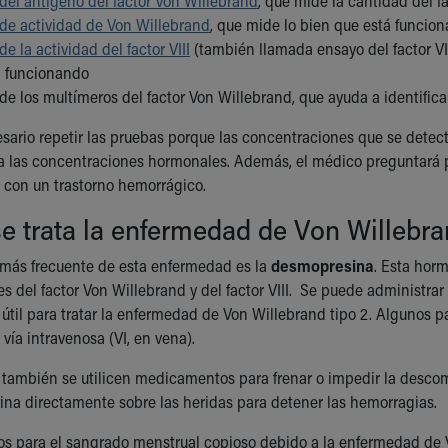
del antígeno del factor Von Willebrand
, que mide la cantidad del f
de actividad de Von Willebrand
, que mide lo bien que está funcio
e la actividad del factor VIII
(también llamada ensayo del factor VII
 funcionando
de los multímeros del factor Von Willebrand, que ayuda a identific
sario repetir las pruebas porque las concentraciones que se detecta
 las concentraciones hormonales. Además, el médico preguntará p
s con un trastorno hemorrágico.
e trata la enfermedad de Von Willebr
 más frecuente de esta enfermedad es la
desmopresina
. Esta horm
s del factor Von Willebrand y del factor VIII. Se puede administrar
 útil para tratar la enfermedad de Von Willebrand tipo 2. Algunos p
vía intravenosa (VI, en vena).
 también se utilicen medicamentos para frenar o impedir la descom
brina directamente sobre las heridas para detener las hemorragias.
os para el sangrado menstrual copioso debido a la enfermedad de 