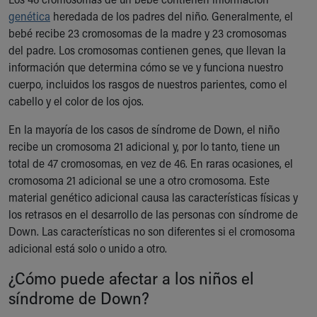
Our Mission, Vision, Promise
genética
heredada de los padres del niño. Generalmente, el
Calendar of Events
bebé recibe 23 cromosomas de la madre y 23 cromosomas
Community Mission
del padre. Los cromosomas contienen genes, que llevan la
Connect With Us
información que determina cómo se ve y funciona nuestro
Our Culture of Caring
cuerpo, incluidos los rasgos de nuestros parientes, como el
Newsroom
cabello y el color de los ojos.
Our Leadership
En la mayoría de los casos de síndrome de Down, el niño
Quality and Patient Safety
recibe un cromosoma 21 adicional y, por lo tanto, tiene un
Unity and Engagement
total de 47 cromosomas, en vez de 46. En raras ocasiones, el
Women's Board
cromosoma 21 adicional se une a otro cromosoma. Este
Our History
material genético adicional causa las características físicas y
More childhood, please.™
los retrasos en el desarrollo de las personas con síndrome de
Cincinnati Children's
Down. Las características no son diferentes si el cromosoma
Your Visit
adicional está solo o unido a otro.
MyChart Telehealth Visits
Directions
¿Cómo puede afectar a los niños el
Doggie Brigade
síndrome de Down?
During Your Visit