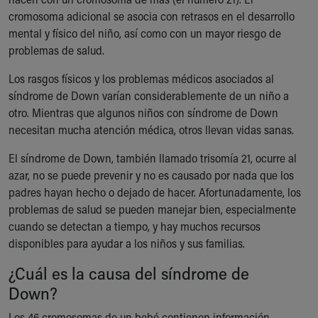
Ronald McDonald House Care Mobile
cromosoma adicional se asocia con retrasos en el desarrollo
Health Centers
mental y físico del niño, así como con un mayor riesgo de
Symptom Checker
problemas de salud.
Financial Services
Price Estimates
Los rasgos físicos y los problemas médicos asociados al
Family Supports
síndrome de Down varían considerablemente de un niño a
Sports Health Services Provider for Akron Zips
otro. Mientras que algunos niños con síndrome de Down
New Parents
necesitan mucha atención médica, otros llevan vidas sanas.
Find a Pediatrics Location
El síndrome de Down, también llamado trisomía 21, ocurre al
Find a Pediatrician
azar, no se puede prevenir y no es causado por nada que los
MyChart
padres hayan hecho o dejado de hacer. Afortunadamente, los
Make an Appointment
problemas de salud se pueden manejar bien, especialmente
Breastfeeding Medicine
cuando se detectan a tiempo, y hay muchos recursos
Child Passenger Safety
disponibles para ayudar a los niños y sus familias.
Safe Sleep for Babies
Safe Sleep
¿Cuál es la causa del síndrome de
About Akron Children's Pediatrics
Down?
Who We Are
Building a Brighter Future
Los 46 cromosomas de un bebé contienen información