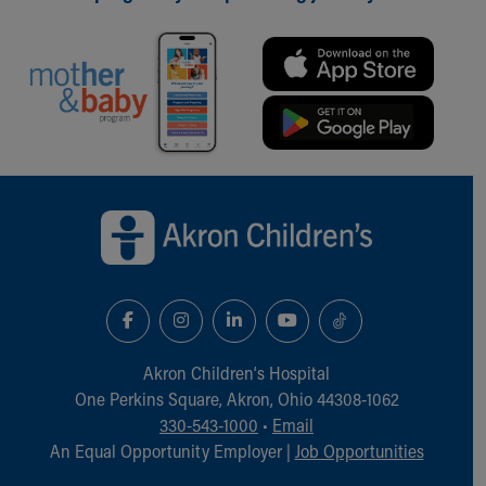
Back to top of page
Akron Children‘s Hospital
One Perkins Square, Akron, Ohio 44308-1062
330-543-1000
•
Email
An Equal Opportunity Employer |
Job Opportunities