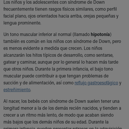
Financial Services
Los niños y los adolescentes con síndrome de Down
Rest Accommodations
frecuentemente tienen rasgos físicos similares, como perfil
Visiting
facial plano, ojos orientados hacia arriba, orejas pequeñas y
Gift Shop
lengua prominente.
Department of Public Safety
Un tono muscular inferior al normal (llamado
hipotonía
)
Health Info
también es común en los niños con síndrome de Down, pero
Health Information
es menos evidente a medida que crecen. Los niños
Healthy Info, Healthy Kids
alcanzarán los hitos típicos de desarrollo, como sentarse,
Inside Children's Blog
gatear y caminar, aunque por lo general lo hacen más tarde
KidsHealth Topics
que otros niños. Durante la primera infancia, el bajo tono
Family Library
muscular puede contribuir a que tengan problemas de
Educational Resources
succión y de alimentación, así como
reflujo gastroesofágico
y
Injury Prevention
estreñimiento
.
Medical Records
Symptom Checker
Al nacer, los bebés con síndrome de Down suelen tener una
Skip to main content
longitud menor a la de los demás recién nacidos, y tienden a
crecer a un ritmo más lento, de modo que acaban siendo
más bajos que los demás niños de su edad. Durante la
primera infancia, pueden presentar retrasos en la adquisición