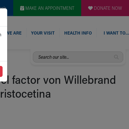
en's
MAKE AN APPOINTMENT
DONATE NOW
O WE ARE
YOUR VISIT
HEALTH INFO
I WANT TO…
n
Search
our
site...
del factor von Willebrand
ristocetina