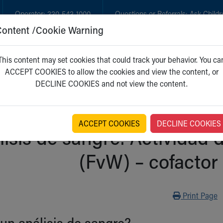
Operator:
330-543-1000
Questions or Referrals:
Ask Childr
Content /Cookie Warning
GET CARE
NEW PARENTS
WH
This content may set cookies that could track your behavior. You ca
ACCEPT COOKIES to allow the cookies and view the content, or
DECLINE COOKIES and not view the content.
ACCEPT COOKIES
DECLINE COOKIES
lisis de sangre: Actividad 
(FvW) – cofactor 
Print
Print Page
un análisis de sangre?