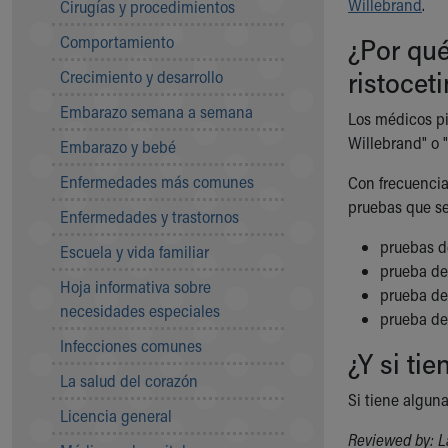
Willebrand
.
Cirugías y procedimientos
Community Mission
Comportamiento
¿Por qué
Connect With Us
Our Culture of Caring
ristocet
Crecimiento y desarrollo
Newsroom
Embarazo semana a semana
Our Leadership
Los médicos pi
Quality and Patient Safety
Willebrand" o 
Embarazo y bebé
Unity and Engagement
Enfermedades más comunes
Con frecuencia
Women's Board
pruebas que se
Our History
Enfermedades y trastornos
More childhood, please.™
pruebas d
Escuela y vida familiar
Cincinnati Children's
prueba d
Your Visit
Hoja informativa sobre
prueba de
MyChart Telehealth Visits
necesidades especiales
prueba de
Directions
Infecciones comunes
Doggie Brigade
¿Y si ti
During Your Visit
La salud del corazón
Si tiene alguna
Financial Services
Licencia general
Rest Accommodations
Reviewed by: L