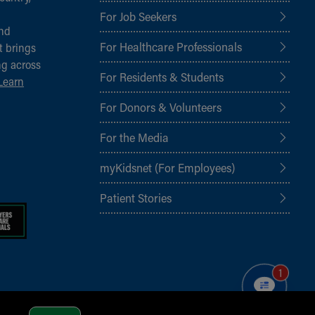
For Job Seekers
and
For Healthcare Professionals
t brings
ng across
For Residents & Students
Learn
For Donors & Volunteers
For the Media
myKidsnet (For Employees)
Patient Stories
1