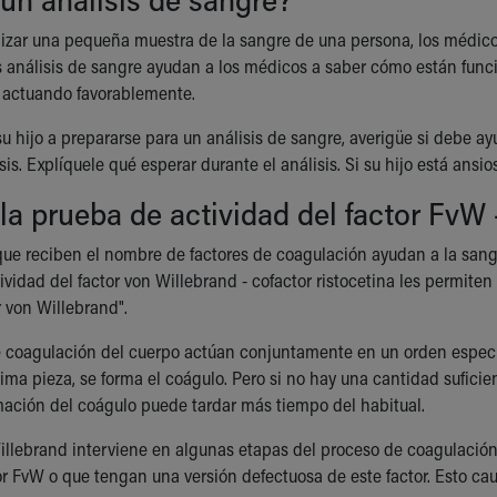
lizar una pequeña muestra de la sangre de una persona, los méd
s análisis de sangre ayudan a los médicos a saber cómo están funci
 actuando favorablemente.
su hijo a prepararse para un análisis de sangre, averigüe si debe 
sis. Explíquele qué esperar durante el análisis. Si su hijo está ans
la prueba de actividad del factor FvW -
que reciben el nombre de factores de coagulación ayudan a la sangr
ividad del factor von Willebrand - cofactor ristocetina les permit
r von Willebrand".
e coagulación del cuerpo actúan conjuntamente en un orden especi
tima pieza, se forma el coágulo. Pero si no hay una cantidad sufici
rmación del coágulo puede tardar más tiempo del habitual.
Willebrand interviene en algunas etapas del proceso de coagulació
tor FvW o que tengan una versión defectuosa de este factor. Esto c