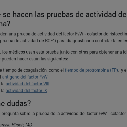
 se hacen las pruebas de actividad del
ina?
den una prueba de actividad del factor FvW - cofactor de ristoceti
"prueba de actividad de RCF") para diagnosticar o controlar la en
, los médicos usan esta prueba junto con otras para obtener una i
 pueden hacer están las siguientes:
e tiempo de coagulación, como el
tiempo de protrombina (TP)
, y e
el
antígeno del factor FvW
 la
actividad del factor VIII
 la
actividad del factor IX
ene dudas?
 pregunta sobre la prueba de la actividad del factor FvW - cofactor 
arissa Hirsch, MD