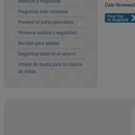
Médicos y hospitales
Visiting
Date Reviewed:
Gift Shop
Preguntas más comunes
Department of Public Safety
Prevenir el parto prematuro
Health Info
Health Information
Primeros auxilios y seguridad
Healthy Info, Healthy Kids
Recetas para padres
Inside Children's Blog
KidsHealth Topics
Seguridad durante el verano
Family Library
Videos de ayuda para la crianza
Educational Resources
de niños
Injury Prevention
Medical Records
Symptom Checker
Skip to main content