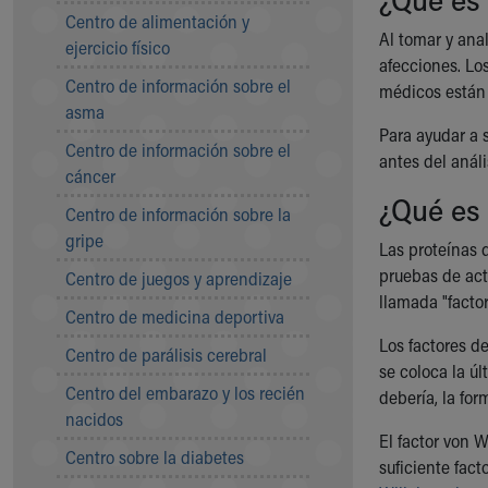
Symptom Checker
Centro de alimentación y
Financial Services
Al tomar y ana
ejercicio físico
Price Estimates
afecciones. Lo
Centro de información sobre el
Family Supports
médicos están
asma
Sports Health Services Provider for Akron Zips
Para ayudar a 
New Parents
Centro de información sobre el
antes del análi
Find a Pediatrics Location
cáncer
Find a Pediatrician
¿Qué es 
Centro de información sobre la
MyChart
gripe
Make an Appointment
Las proteínas 
Breastfeeding Medicine
pruebas de act
Centro de juegos y aprendizaje
Child Passenger Safety
llamada "facto
Centro de medicina deportiva
Safe Sleep for Babies
Los factores d
Safe Sleep
Centro de parálisis cerebral
se coloca la úl
About Akron Children's Pediatrics
Centro del embarazo y los recién
debería, la fo
Who We Are
nacidos
Building a Brighter Future
El factor von 
Our Mission, Vision, Promise
Centro sobre la diabetes
suficiente fac
Calendar of Events