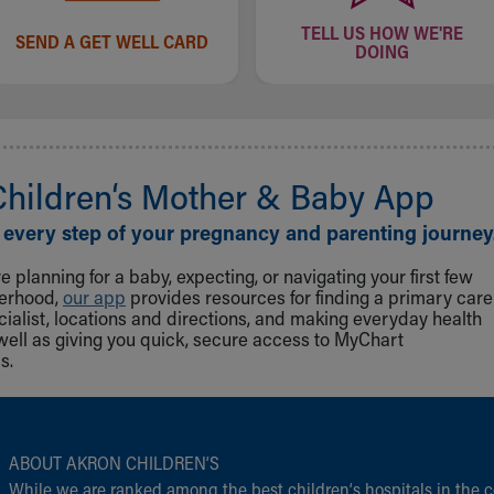
TELL US HOW WE'RE
SEND A GET WELL CARD
DOING
Children‘s Mother & Baby App
 every step of your pregnancy and parenting journey
 planning for a baby, expecting, or navigating your first few
herhood,
our app
provides resources for finding a primary care
cialist, locations and directions, and making everyday health
well as giving you quick, secure access to MyChart
s.
ABOUT AKRON CHILDREN‘S
While we are ranked among the best children‘s hospitals in the c