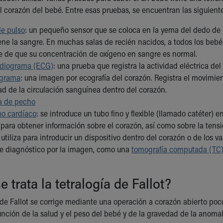
l corazón del bebé. Entre esas pruebas, se encuentran las siguient
de pulso
: un pequeño sensor que se coloca en la yema del dedo de l
ne la sangre. En muchas salas de recién nacidos, a todos los bebés
e de que su concentración de oxígeno en sangre es normal.
rdiograma (ECG)
: una prueba que registra la actividad eléctrica de
ograma
: una imagen por ecografía del corazón. Registra el movimien
ad de la circulación sanguínea dentro del corazón.
ía de pecho
mo cardíaco
: se introduce un tubo fino y flexible (llamado catéter) 
 para obtener información sobre el corazón, así como sobre la tensi
 utiliza para introducir un dispositivo dentro del corazón o de los 
e diagnóstico por la imagen, como una
tomografía computada (TC
 trata la tetralogía de Fallot?
 de Fallot se corrige mediante una operación a corazón abierto po
unción de la salud y el peso del bebé y de la gravedad de la anomal