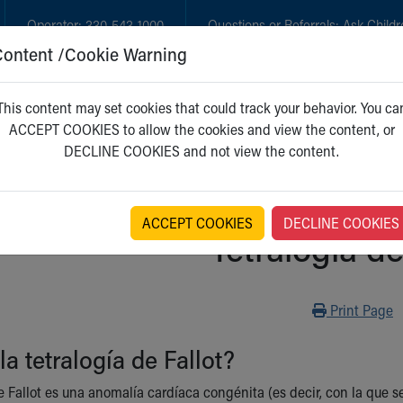
Operator:
330-543-1000
Questions or Referrals:
Ask Childr
Content /Cookie Warning
GET CARE
NEW PARENTS
WH
This content may set cookies that could track your behavior. You ca
ACCEPT COOKIES to allow the cookies and view the content, or
DECLINE COOKIES and not view the content.
ACCEPT COOKIES
DECLINE COOKIES
Tetralogía de
Print
Print Page
la tetralogía de Fallot?
e Fallot es una anomalía cardíaca congénita (es decir, con la que se