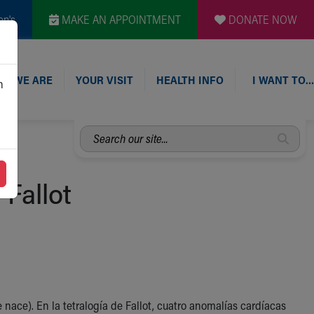
en's
MAKE AN APPOINTMENT
DONATE NOW
O WE ARE
YOUR VISIT
HEALTH INFO
I WANT TO…
n
Search
our
site...
 Fallot
 nace). En la tetralogía de Fallot, cuatro anomalías cardíacas