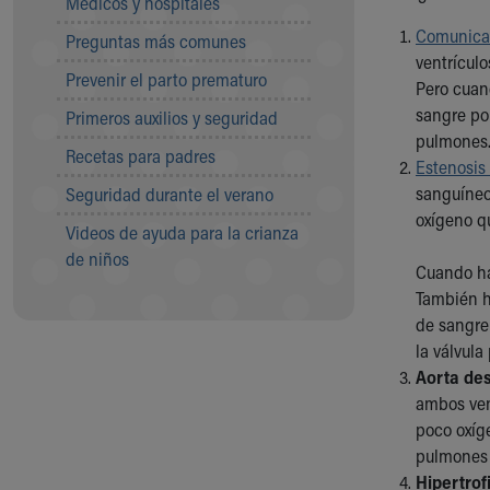
Médicos y hospitales
Visiting
Gift Shop
Comunicac
Preguntas más comunes
Department of Public Safety
ventrícul
Prevenir el parto prematuro
Health Info
Pero cuan
Health Information
sangre pob
Primeros auxilios y seguridad
Healthy Info, Healthy Kids
pulmones. 
Recetas para padres
Inside Children's Blog
Estenosis
KidsHealth Topics
sanguíneo
Seguridad durante el verano
Family Library
oxígeno qu
Videos de ayuda para la crianza
Educational Resources
de niños
Injury Prevention
Cuando ha
Medical Records
También h
Symptom Checker
de sangre 
Skip to main content
la válvul
Aorta de
ambos vent
poco oxíge
pulmones 
Hipertrof