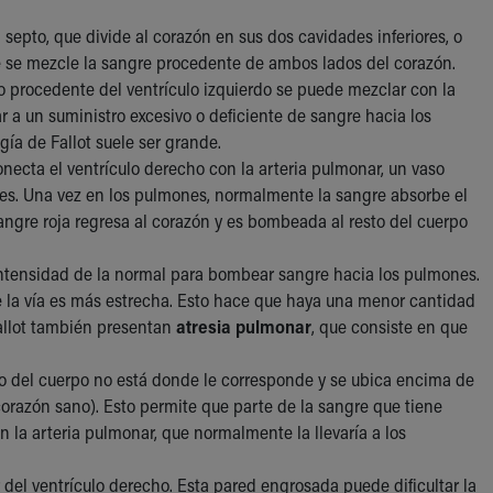
el septo, que divide al corazón en sus dos cavidades inferiores, o
e se mezcle la sangre procedente de ambos lados del corazón.
o procedente del ventrículo izquierdo se puede mezclar con la
 a un suministro excesivo o deficiente de sangre hacia los
gía de Fallot suele ser grande.
necta el ventrículo derecho con la arteria pulmonar, un vaso
es. Una vez en los pulmones, normalmente la sangre absorbe el
sangre roja regresa al corazón y es bombeada al resto del cuerpo
intensidad de la normal para bombear sangre hacia los pulmones.
 la vía es más estrecha. Esto hace que haya una menor cantidad
Fallot también presentan
atresia pulmonar
, que consiste en que
esto del cuerpo no está donde le corresponde y se ubica encima de
corazón sano). Esto permite que parte de la sangre que tiene
en la arteria pulmonar, que normalmente la llevaría a los
del ventrículo derecho. Esta pared engrosada puede dificultar la