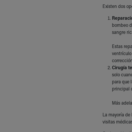
Existen dos op
Reparaci
bombeo de
sangre ri
Estas repa
ventrículo
corrección
Cirugía t
solo cuan
para que 
principal 
Más adelan
La mayoría de 
visitas médic