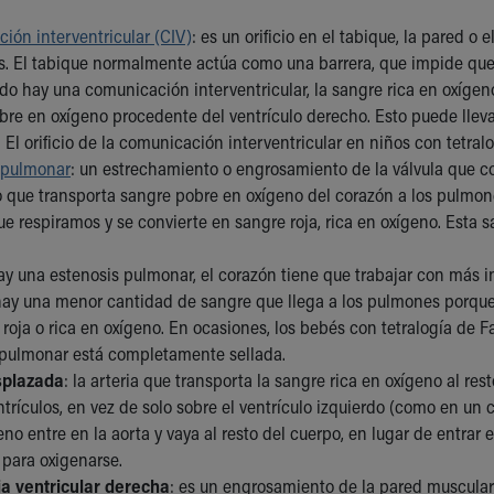
ión interventricular (CIV)
: es un orificio en el tabique, la pared o 
os. El tabique normalmente actúa como una barrera, que impide qu
do hay una comunicación interventricular, la sangre rica en oxígen
re en oxígeno procedente del ventrículo derecho. Esto puede llevar
El orificio de la comunicación interventricular en niños con tetralo
 pulmonar
: un estrechamiento o engrosamiento de la válvula que co
 que transporta sangre pobre en oxígeno del corazón a los pulmon
e respiramos y se convierte en sangre roja, rica en oxígeno. Esta 
y una estenosis pulmonar, el corazón tiene que trabajar con más 
ay una menor cantidad de sangre que llega a los pulmones porque
roja o rica en oxígeno. En ocasiones, los bebés con tetralogía de 
a pulmonar está completamente sellada.
splazada
: la arteria que transporta la sangre rica en oxígeno al r
rículos, en vez de solo sobre el ventrículo izquierdo (como en un 
no entre en la aorta y vaya al resto del cuerpo, en lugar de entrar 
para oxigenarse.
ia ventricular derecha
: es un engrosamiento de la pared muscular 