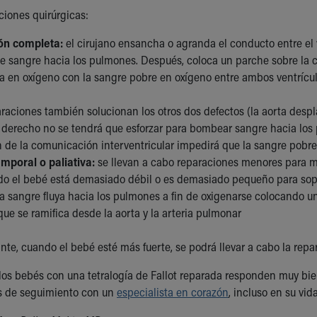
ciones quirúrgicas:
ón completa:
el cirujano ensancha o agranda el conducto entre el v
 sangre hacia los pulmones. Después, coloca un parche sobre la c
ca en oxígeno con la sangre pobre en oxígeno entre ambos ventrícul
raciones también solucionan los otros dos defectos (la aorta despla
 derecho no se tendrá que esforzar para bombear sangre hacia los p
 de la comunicación interventricular impedirá que la sangre pobre 
emporal o paliativa:
se llevan a cabo reparaciones menores para m
do el bebé está demasiado débil o es demasiado pequeño para sopor
la sangre fluya hacia los pulmones a fin de oxigenarse colocando u
que se ramifica desde la aorta y la arteria pulmonar
te, cuando el bebé esté más fuerte, se podrá llevar a cabo la rep
los bebés con una tetralogía de Fallot reparada responden muy bie
as de seguimiento con un
especialista en corazón
, incluso en su vid