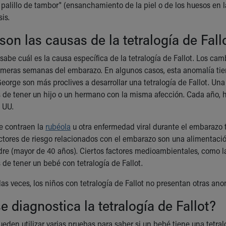
palillo de tambor" (ensanchamiento de la piel o de los huesos en l
is.
son las causas de la tetralogía de Fall
sabe cuál es la causa específica de la tetralogía de Fallot. Los ca
imeras semanas del embarazo. En algunos casos, esta anomalía tie
eorge son más proclives a desarrollar una tetralogía de Fallot. Un
 de tener un hijo o un hermano con la misma afección. Cada año,
 UU.
e contraen la
rubéola
u otra enfermedad viral durante el embarazo t
factores de riesgo relacionados con el embarazo son una alimentació
re (mayor de 40 años). Ciertos factores medioambientales, como 
 de tener un bebé con tetralogía de Fallot.
las veces, los niños con tetralogía de Fallot no presentan otras an
 diagnostica la tetralogía de Fallot?
eden utilizar varias pruebas para saber si un bebé tiene una tetral