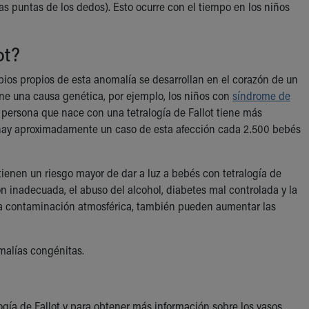
as puntas de los dedos). Esto ocurre con el tiempo en los niños
ot?
mbios propios de esta anomalía se desarrollan en el corazón de un
ne una causa genética, por ejemplo, los niños con
síndrome de
a persona que nace con una tetralogía de Fallot tiene más
 hay aproximadamente un caso de esta afección cada 2.500 bebés
ienen un riesgo mayor de dar a luz a bebés con tetralogía de
n inadecuada, el abuso del alcohol, diabetes mal controlada y la
la contaminación atmosférica, también pueden aumentar las
omalías congénitas.
ogía de Fallot y para obtener más información sobre los vasos