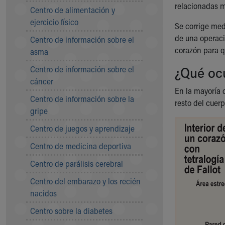
Symptom Checker
relacionadas m
Centro de alimentación y
Financial Services
ejercicio físico
Se corrige med
Price Estimates
de una operaci
Centro de información sobre el
Family Supports
corazón para q
asma
Sports Health Services Provider for Akron Zips
New Parents
¿Qué ocu
Centro de información sobre el
Find a Pediatrics Location
cáncer
Find a Pediatrician
En la mayoría d
Centro de información sobre la
MyChart
resto del cuer
gripe
Make an Appointment
Breastfeeding Medicine
Centro de juegos y aprendizaje
Child Passenger Safety
Centro de medicina deportiva
Safe Sleep for Babies
Safe Sleep
Centro de parálisis cerebral
About Akron Children's Pediatrics
Centro del embarazo y los recién
Who We Are
nacidos
Building a Brighter Future
Our Mission, Vision, Promise
Centro sobre la diabetes
Calendar of Events