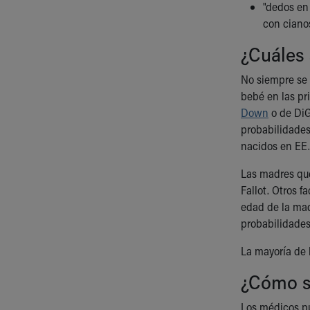
"dedos en 
con cianos
¿Cuáles 
No siempre se 
bebé en las pr
Down
o de DiG
probabilidades
nacidos en EE.
Las madres qu
Fallot. Otros 
edad de la mad
probabilidades
La mayoría de 
¿Cómo se
Los médicos pu