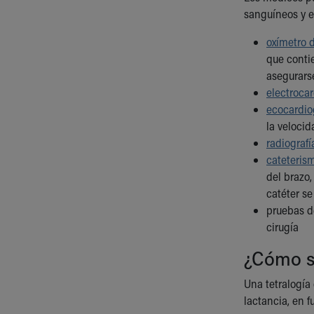
sanguíneos y e
oxímetro 
que contie
asegurars
electroca
ecocardi
la velocid
radiograf
cateteris
del brazo,
catéter se
pruebas d
cirugía
¿Cómo se
Una tetralogía
lactancia, en f