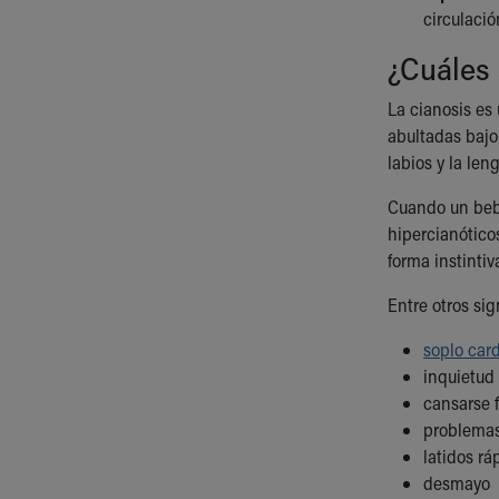
circulació
¿Cuáles 
La cianosis es
abultadas bajo
labios y la len
Cuando un bebé
hipercianótico
forma instintiv
Entre otros sig
soplo car
inquietud 
cansarse 
problemas
latidos rá
desmayo