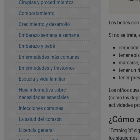
Cirugías y procedimientos
Community Mission
Comportamiento
Connect With Us
Our Culture of Caring
Los bebés con 
Crecimiento y desarrollo
Newsroom
Embarazo semana a semana
Si no se trata,
Our Leadership
Quality and Patient Safety
Embarazo y bebé
empeorar 
Unity and Engagement
tener epi
Enfermedades más comunes
Women's Board
marearse,
Our History
Enfermedades y trastornos
tener un r
More childhood, please.™
tener pres
Escuela y vida familiar
Cincinnati Children's
Your Visit
Hoja informativa sobre
Los niños cuya 
MyChart Telehealth Visits
necesidades especiales
(como los depo
Directions
actividades pr
Infecciones comunes
Doggie Brigade
¿Cómo af
During Your Visit
La salud del corazón
Financial Services
Licencia general
"Tetralogía" s
Rest Accommodations
los siguientes: