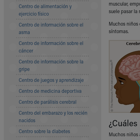
Symptom Checker
muscular, empuj
Centro de alimentación y
Financial Services
suele pasar la
ejercicio físico
Price Estimates
Muchos niños c
Centro de información sobre el
Family Supports
síntomas.
asma
Sports Health Services Provider for Akron Zips
New Parents
Centro de información sobre el
Find a Pediatrics Location
cáncer
Find a Pediatrician
Centro de información sobre la
MyChart
gripe
Make an Appointment
Breastfeeding Medicine
Centro de juegos y aprendizaje
Child Passenger Safety
Centro de medicina deportiva
Safe Sleep for Babies
Safe Sleep
Centro de parálisis cerebral
About Akron Children's Pediatrics
Centro del embarazo y los recién
Who We Are
nacidos
¿Cuáles 
Building a Brighter Future
Our Mission, Vision, Promise
Centro sobre la diabetes
Muchos niños a
Calendar of Events