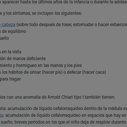
n aparecer hasta los últimos años de la infancia o durante la adole
s y los síntomas, se incluyen los siguientes:
e cabeza
(sobre todo después de toser, estornudar o hacer esfuerzo
 de equilibrio
uello
 en la vista
ión de manos deficiente
iento y hormigueo en las manos y los pies
los hábitos de orinar (hacer pis) o defecar (hacer caca)
 para tragar
iños con una anomalía de Arnold Chiari tipo I también tienen:
elia: acumulación de líquido cefalorraquídeo dentro de la médula e
ia
: acumulación de líquido cefalorraquídeo en espacios que hay en
sueño: breves períodos en los que el niño deja de respirar durante