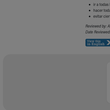
ir a todas
hacer tod
evitar cie
Reviewed by: A
Date Reviewed: