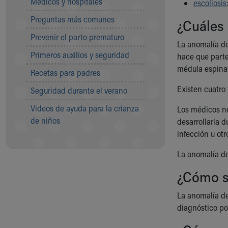
Médicos y hospitales
Visiting
escoliosis
Gift Shop
Preguntas más comunes
¿Cuáles 
Department of Public Safety
Prevenir el parto prematuro
Health Info
La anomalía de
Health Information
Primeros auxilios y seguridad
hace que parte
Healthy Info, Healthy Kids
médula espinal
Recetas para padres
Inside Children's Blog
KidsHealth Topics
Existen cuatro t
Seguridad durante el verano
Family Library
Videos de ayuda para la crianza
Los médicos no
Educational Resources
de niños
desarrollarla 
Injury Prevention
infección u ot
Medical Records
Symptom Checker
La anomalía de 
Skip to main content
¿Cómo se
La anomalía de
diagnóstico p