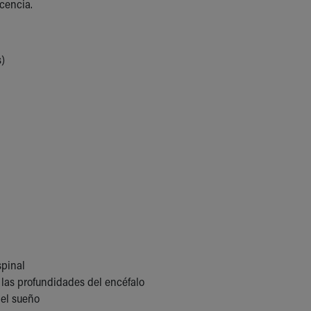
scencia.
s)
spinal
 las profundidades del encéfalo
 el sueño