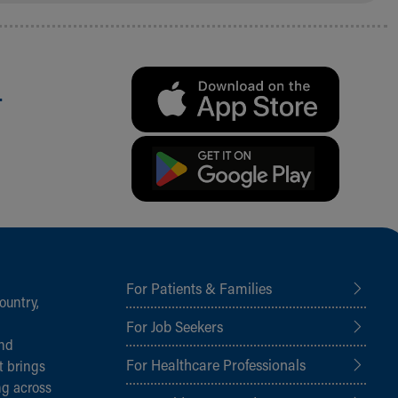
.
For Patients & Families
ountry,
For Job Seekers
and
For Healthcare Professionals
t brings
ng across