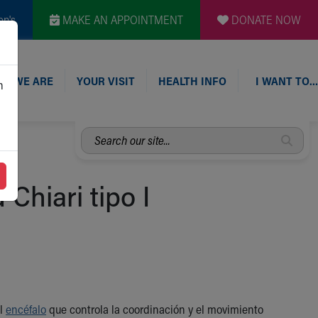
en's
MAKE AN APPOINTMENT
DONATE NOW
O WE ARE
YOUR VISIT
HEALTH INFO
I WANT TO…
n
Search
our
site...
Chiari tipo I
el
encéfalo
que controla la coordinación y el movimiento