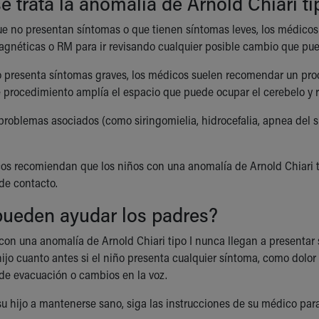
 trata la anomalía de Arnold Chiari ti
ue no presentan síntomas o que tienen síntomas leves, los médico
gnéticas o RM para ir revisando cualquier posible cambio que pueda
 presenta síntomas graves, los médicos suelen recomendar un pr
e procedimiento amplía el espacio que puede ocupar el cerebelo y r
problemas asociados (como siringomielia, hidrocefalia, apnea del 
s recomiendan que los niños con una anomalía de Arnold Chiari tipo
 de contacto.
ueden ayudar los padres?
on una anomalía de Arnold Chiari tipo I nunca llegan a presentar 
ijo cuanto antes si el niño presenta cualquier síntoma, como dolor
 de evacuación o cambios en la voz.
su hijo a mantenerse sano, siga las instrucciones de su médico para