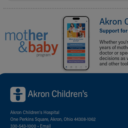
Akron 
Support for
Whether you're
years of mot
doctor or spe
decisions as 
and other tool
Back to top of page
Akron Children‘s Hospital
One Perkins Square, Akron, Ohio 44308-1062
330-543-1000
•
Email