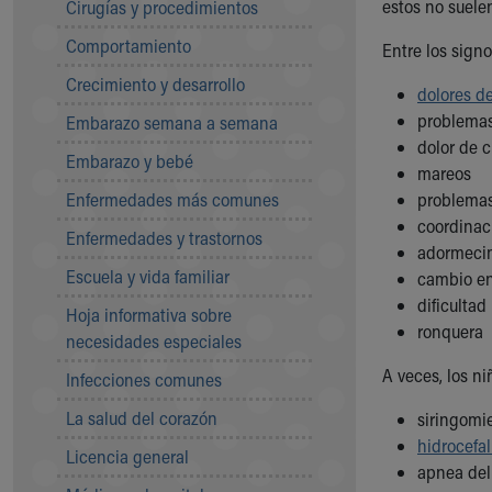
estos no suele
Cirugías y procedimientos
Community Mission
Comportamiento
Connect With Us
Entre los signo
Our Culture of Caring
Crecimiento y desarrollo
dolores d
Newsroom
problemas
Embarazo semana a semana
Our Leadership
dolor de c
Quality and Patient Safety
Embarazo y bebé
mareos
Unity and Engagement
Enfermedades más comunes
problemas
Women's Board
coordinac
Our History
Enfermedades y trastornos
adormecim
More childhood, please.™
Escuela y vida familiar
cambio en 
Cincinnati Children's
dificultad
Your Visit
Hoja informativa sobre
ronquera
MyChart Telehealth Visits
necesidades especiales
Directions
A veces, los n
Infecciones comunes
Doggie Brigade
During Your Visit
La salud del corazón
siringomi
Financial Services
hidrocefal
Licencia general
Rest Accommodations
apnea del 