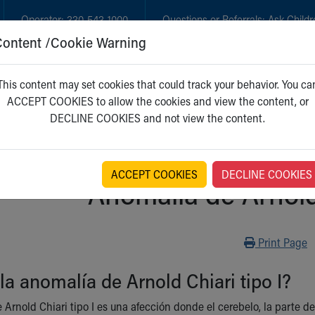
Operator:
330-543-1000
Questions or Referrals:
Ask Childr
Content /Cookie Warning
GET CARE
NEW PARENTS
WH
This content may set cookies that could track your behavior. You ca
ACCEPT COOKIES to allow the cookies and view the content, or
DECLINE COOKIES and not view the content.
ACCEPT COOKIES
DECLINE COOKIES
Anomalía de Arnold 
Print
Print Page
la anomalía de Arnold Chiari tipo I?
 Arnold Chiari tipo I es una afección donde el cerebelo, la parte d