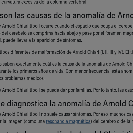
: curvatura excesiva de la columna vertebral
son las causas de la anomalía de Arnol
 Arnold Chiari tipo I ocurre cuando el espacio que ocupa el cerebe
 del cerebelo se comprima hacia abajo y pase por el foramen magnu
, puede llevar a la aparición de síntomas.
ipos diferentes de malformación de Arnold Chiari (I, II, III y IV). El 
 saben exactamente cuál es la causa de la anomalía de Arnold Chi
durante los primeros años de vida. Con menor frecuencia, esta anom
ros problemas médicos.
Arnold Chiari tipo I se puede dar por familias. Por lo tanto, las c
 diagnostica la anomalía de Arnold Ch
 Arnold Chiari tipo I no suele causar síntomas. Por eso, muchos ca
or la imagen (como una
resonancia magnética
) del cerebro o de la