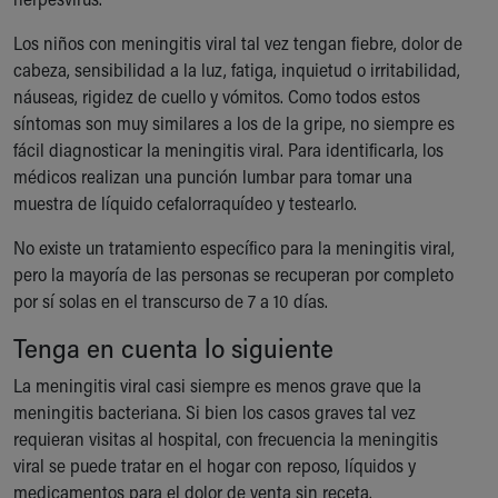
Our Mission, Vision, Promise
Los niños con meningitis viral tal vez tengan fiebre, dolor de
Calendar of Events
cabeza, sensibilidad a la luz, fatiga, inquietud o irritabilidad,
Community Mission
náuseas, rigidez de cuello y vómitos. Como todos estos
Connect With Us
síntomas son muy similares a los de la gripe, no siempre es
Our Culture of Caring
fácil diagnosticar la meningitis viral. Para identificarla, los
Newsroom
médicos realizan una punción lumbar para tomar una
Our Leadership
muestra de líquido cefalorraquídeo y testearlo.
Quality and Patient Safety
Unity and Engagement
No existe un tratamiento específico para la meningitis viral,
Women's Board
pero la mayoría de las personas se recuperan por completo
Our History
por sí solas en el transcurso de 7 a 10 días.
More childhood, please.™
Tenga en cuenta lo siguiente
Cincinnati Children's
Your Visit
La meningitis viral casi siempre es menos grave que la
MyChart Telehealth Visits
meningitis bacteriana. Si bien los casos graves tal vez
Directions
requieran visitas al hospital, con frecuencia la meningitis
Doggie Brigade
viral se puede tratar en el hogar con reposo, líquidos y
During Your Visit
medicamentos para el dolor de venta sin receta.