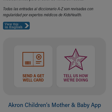
Financial Services
Rest Accommodations
Todas las entradas al diccionario A-Z son revisadas con
Visiting
regularidad por expertos médicos de KidsHealth.
Gift Shop
Department of Public Safety
Health Info
Health Information
Healthy Info, Healthy Kids
Inside Children's Blog
KidsHealth Topics
Family Library
Educational Resources
Injury Prevention
SEND A GET
TELL US HOW
Medical Records
WELL CARD
WE'RE DOING
Symptom Checker
Skip to main content
Akron Children‘s Mother & Baby App