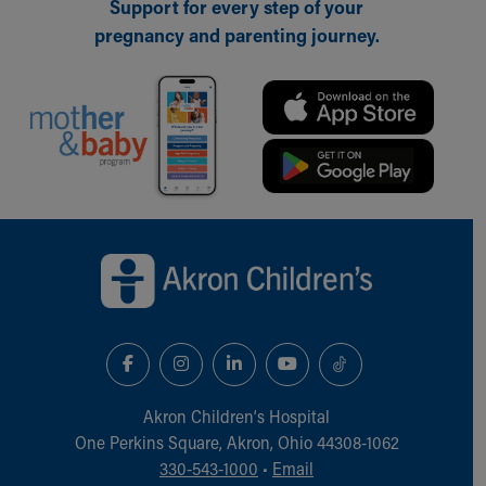
Support for every step of your
pregnancy and parenting journey.
Back to top of page
Akron Children‘s Hospital
One Perkins Square, Akron, Ohio 44308-1062
330-543-1000
•
Email