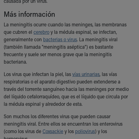
causada por un virus.
Ronald McDonald House Care Mobile
Health Centers
Más información
Symptom Checker
La meningitis ocurre cuando las meninges, las membranas
Financial Services
que cubren el
cerebro
y la médula espinal, se infectan,
Price Estimates
generalmente con
bacterias o virus
. La meningitis viral
Family Supports
(también llamada "meningitis aséptica") es bastante
Sports Health Services Provider for Akron Zips
frecuente y suele ser menos grave que la meningitis
New Parents
bacteriana.
Find a Pediatrics Location
Find a Pediatrician
Los virus que infectan la piel, las
vías urinarias
, las vías
MyChart
respiratorias o el aparato digestivo pueden extenderse a
Make an Appointment
través del torrente sanguíneo hacia las meninges por medio
Breastfeeding Medicine
del líquido cefalorraquídeo, que es el líquido que circula por
Child Passenger Safety
la médula espinal y alrededor de esta.
Safe Sleep for Babies
Safe Sleep
Son muchos los diferentes virus que pueden causar
About Akron Children's Pediatrics
meningitis viral. Entre ellos se encuentran los enterovirus
Who We Are
(como los virus de
Coxsackie
y los
poliovirus
) y los
Building a Brighter Future
herpesvirus.