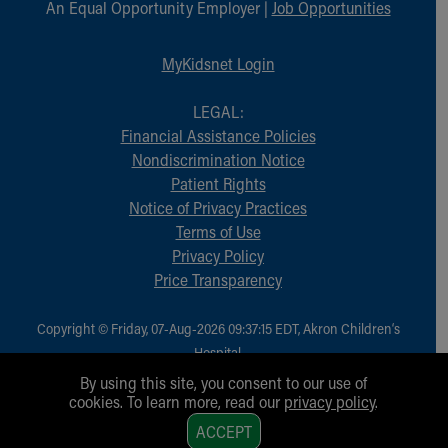
An Equal Opportunity Employer |
Job Opportunities
MyKidsnet Login
LEGAL:
Financial Assistance Policies
Nondiscrimination Notice
Patient Rights
Notice of Privacy Practices
Terms of Use
Privacy Policy
Price Transparency
Copyright © Friday, 07-Aug-2026 09:37:15 EDT, Akron Children‘s
Hospital.
All Rights Reserved.
By using this site, you consent to our use of
cookies. To learn more, read our
privacy policy
.
1
ACCEPT