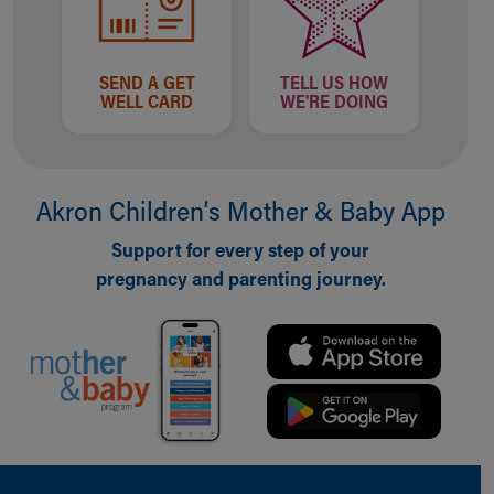
SEND A GET
TELL US HOW
WELL CARD
WE'RE DOING
Akron Children‘s Mother & Baby App
Support for every step of your
pregnancy and parenting journey.
Back to top of page