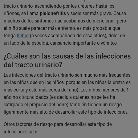
Financial Services
tracto urinario, ascendiendo por los uréteres hasta los
Rest Accommodations
riñones, se llama
pielonefritis
y suele ser más grave. Causa
Visiting
muchos de los síntomas que acabamos de mencionar, pero
Gift Shop
el niño suele parecer más enfermo, es más probable que
Department of Public Safety
tenga
fiebre
(a veces acompañada de escalofríos), dolor en
Health Info
un lado de la espalda, cansancio importante o vómitos.
Health Information
Healthy Info, Healthy Kids
¿Cuáles son las causas de las infecciones
Inside Children's Blog
del tracto urinario?
KidsHealth Topics
Las infecciones del tracto urinario son mucho más frecuentes
Family Library
en las niñas que en los niños, porque en las niñas la uretra es
Educational Resources
más corta y está más cerca del ano). Los niños menores de 1
Injury Prevention
año no circuncidados (es decir, a quienes no se les ha
Medical Records
extirpado el prepucio del pene) también tienen un riesgo
Symptom Checker
ligeramente más alto de desarrollar este tipo de infecciones.
Skip to main content
Otros factores de riesgo para desarrollar este tipo de
infecciones son: