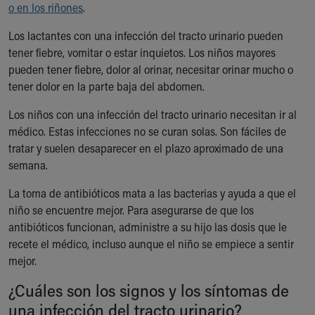
o en los riñones
.
Ronald McDonald House Care Mobile
Health Centers
Los lactantes con una infección del tracto urinario pueden
Symptom Checker
tener fiebre, vomitar o estar inquietos. Los niños mayores
Financial Services
pueden tener fiebre, dolor al orinar, necesitar orinar mucho o
Price Estimates
tener dolor en la parte baja del abdomen.
Family Supports
Sports Health Services Provider for Akron Zips
Los niños con una infección del tracto urinario necesitan ir al
New Parents
médico. Estas infecciones no se curan solas. Son fáciles de
Find a Pediatrics Location
tratar y suelen desaparecer en el plazo aproximado de una
Find a Pediatrician
semana.
MyChart
La toma de antibióticos mata a las bacterias y ayuda a que el
Make an Appointment
niño se encuentre mejor. Para asegurarse de que los
Breastfeeding Medicine
antibióticos funcionan, administre a su hijo las dosis que le
Child Passenger Safety
recete el médico, incluso aunque el niño se empiece a sentir
Safe Sleep for Babies
mejor.
Safe Sleep
About Akron Children's Pediatrics
¿Cuáles son los signos y los síntomas de
Who We Are
una infección del tracto urinario?
Building a Brighter Future