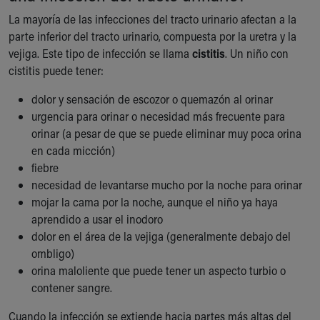
Our Mission, Vision, Promise
La mayoría de las infecciones del tracto urinario afectan a la
Calendar of Events
parte inferior del tracto urinario, compuesta por la uretra y la
Community Mission
vejiga. Este tipo de infección se llama
cistitis
. Un niño con
Connect With Us
cistitis puede tener:
Our Culture of Caring
dolor y sensación de escozor o quemazón al orinar
Newsroom
urgencia para orinar o necesidad más frecuente para
Our Leadership
orinar (a pesar de que se puede eliminar muy poca orina
Quality and Patient Safety
en cada micción)
Unity and Engagement
fiebre
Women's Board
necesidad de levantarse mucho por la noche para orinar
Our History
mojar la cama por la noche, aunque el niño ya haya
More childhood, please.™
aprendido a usar el inodoro
Cincinnati Children's
dolor en el área de la vejiga (generalmente debajo del
Your Visit
ombligo)
MyChart Telehealth Visits
orina maloliente que puede tener un aspecto turbio o
Directions
contener sangre.
Doggie Brigade
During Your Visit
Cuando la infección se extiende hacia partes más altas del