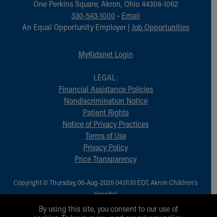
One Perkins Square, Akron, Ohio 44308-1062
330-543-1000
•
Email
An Equal Opportunity Employer |
Job Opportunities
MyKidsnet Login
LEGAL:
Financial Assistance Policies
Nondiscrimination Notice
Patient Rights
Notice of Privacy Practices
Terms of Use
Privacy Policy
Price Transparency
Copyright © Thursday, 06-Aug-2026 04:01:10 EDT, Akron Children‘s
Hospital.
All Rights Reserved.
By using this site, you consent to our use of