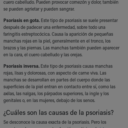
Financial Services
cuero cabelludo. Pueden provocar comezón y dolor, también
Rest Accommodations
se pueden agrietar y pueden sangrar.
Visiting
Psoriasis en gota.
Este tipo de psoriasis se suele presentar
Gift Shop
después de padecer una enfermedad, sobre todo una
Department of Public Safety
faringitis estreptocócica. Causa la aparición de pequeñas
Health Info
manchas rojas en la piel, generalmente en el tronco, los
Health Information
brazos y las piernas. Las manchas también pueden aparecer
Healthy Info, Healthy Kids
en la cara, el cuero cabelludo y las orejas.
Inside Children's Blog
KidsHealth Topics
Psoriasis inversa.
Este tipo de psoriasis causa manchas
Family Library
rojas, lisas y dolorosas, con aspecto de carne viva. Las
Educational Resources
manchas se desarrollan en partes del cuerpo donde las
Injury Prevention
superficies de la piel entran en contacto entre sí, como las
Medical Records
axilas, las nalgas, los párpados superiores, la ingle y los
Symptom Checker
genitales o, en las mujeres, debajo de los senos.
Skip to main content
¿Cuáles son las causas de la psoriasis?
Se desconoce la causa exacta de la psoriasis. Pero los