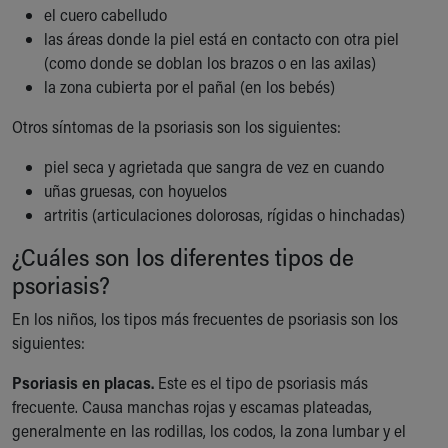
el cuero cabelludo
Our Mission, Vision, Promise
las áreas donde la piel está en contacto con otra piel
Calendar of Events
(como donde se doblan los brazos o en las axilas)
Community Mission
la zona cubierta por el pañal (en los bebés)
Connect With Us
Our Culture of Caring
Otros síntomas de la psoriasis son los siguientes:
Newsroom
Our Leadership
piel seca y agrietada que sangra de vez en cuando
Quality and Patient Safety
uñas gruesas, con hoyuelos
Unity and Engagement
artritis (articulaciones dolorosas, rígidas o hinchadas)
Women's Board
¿Cuáles son los diferentes tipos de
Our History
psoriasis?
More childhood, please.™
Cincinnati Children's
En los niños, los tipos más frecuentes de psoriasis son los
Your Visit
siguientes:
MyChart Telehealth Visits
Directions
Psoriasis en placas.
Este es el tipo de psoriasis más
Doggie Brigade
frecuente. Causa manchas rojas y escamas plateadas,
During Your Visit
generalmente en las rodillas, los codos, la zona lumbar y el