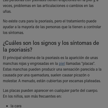
Ronald McDonald House Care Mobile
veces, problemas en las articulaciones o cambios en las
Health Centers
uñas.
Symptom Checker
Financial Services
No existe cura para la psoriasis, pero el tratamiento puede
Price Estimates
ayudar a la mayoría de las personas que la tienen a controlar
Family Supports
los síntomas.
Sports Health Services Provider for Akron Zips
¿Cuáles son los signos y los síntomas de
New Parents
la psoriasis?
Find a Pediatrics Location
Find a Pediatrician
El principal síntoma de la psoriasis es la aparición de unas
MyChart
manchas rojas y engrosadas en la
piel
llamadas "placas".
Make an Appointment
Estas manchas pueden producir una sensación parecida a la
Breastfeeding Medicine
causada por una quemadura, suelen causar picazón o
Child Passenger Safety
molestar. A menudo, están cubiertas por escamas plateadas.
Safe Sleep for Babies
Safe Sleep
Las placas pueden aparecer en cualquier parte del cuerpo.
About Akron Children's Pediatrics
En los niños, son más frecuentes en:
Who We Are
la cara
Building a Brighter Future