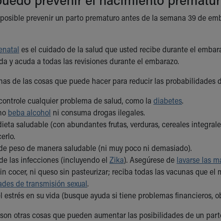
posible prevenir un parto prematuro antes de la semana 39 de emb
enatal
es el cuidado de la salud que usted recibe durante el embar
a y acuda a todas las revisiones durante el embarazo.
nas de las cosas que puede hacer para reducir las probabilidades 
controle cualquier problema de salud, como la
diabetes
.
 no
beba alcohol
ni consuma drogas ilegales.
ieta saludable (con abundantes frutas, verduras, cereales integrales,
erlo.
e peso de manera saludable (ni muy poco ni demasiado).
de las infecciones (incluyendo el
Zika
). Asegúrese de
lavarse las 
in cocer, ni queso sin pasteurizar; reciba todas las vacunas que e
des de transmisión sexual
.
 estrés en su vida (busque ayuda si tiene problemas financieros, ob
 son otras cosas que pueden aumentar las posibilidades de un pa