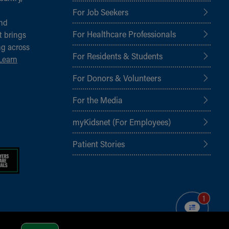
For Job Seekers
and
For Healthcare Professionals
t brings
ng across
For Residents & Students
Learn
For Donors & Volunteers
For the Media
myKidsnet (For Employees)
Patient Stories
1