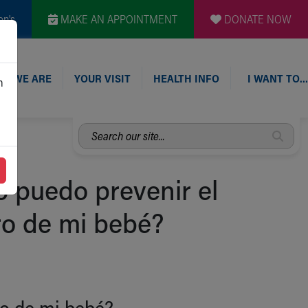
en's
MAKE AN APPOINTMENT
DONATE NOW
O WE ARE
YOUR VISIT
HEALTH INFO
I WANT TO…
n
Search
our
site...
 puedo prevenir el
o de mi bebé?
o de mi bebé?