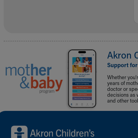
Akron 
Support for
Whether you're
years of mot
doctor or spe
decisions as 
and other tool
Back to top of page