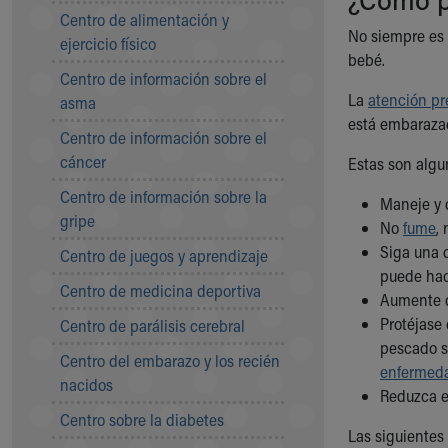
Symptom Checker
Centro de alimentación y
Financial Services
No siempre es 
ejercicio físico
Price Estimates
bebé.
Centro de información sobre el
Family Supports
La
atención pr
asma
Sports Health Services Provider for Akron Zips
está embarazad
New Parents
Centro de información sobre el
Find a Pediatrics Location
cáncer
Estas son algu
Find a Pediatrician
Centro de información sobre la
MyChart
Maneje y 
gripe
Make an Appointment
No
fume
,
Breastfeeding Medicine
Siga una d
Centro de juegos y aprendizaje
Child Passenger Safety
puede hac
Centro de medicina deportiva
Safe Sleep for Babies
Aumente d
Safe Sleep
Protéjase 
Centro de parálisis cerebral
About Akron Children's Pediatrics
pescado s
Centro del embarazo y los recién
Who We Are
enfermeda
nacidos
Building a Brighter Future
Reduzca el
Our Mission, Vision, Promise
Centro sobre la diabetes
Las siguientes
Calendar of Events