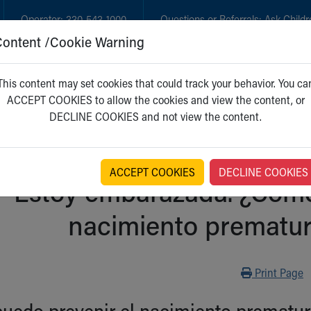
Operator:
330-543-1000
Questions or Referrals:
Ask Childr
Content /Cookie Warning
GET CARE
NEW PARENTS
WH
This content may set cookies that could track your behavior. You ca
ACCEPT COOKIES to allow the cookies and view the content, or
DECLINE COOKIES and not view the content.
ACCEPT COOKIES
DECLINE COOKIES
Estoy embarazada. ¿Cómo
nacimiento prematur
Print
Print Page
uedo prevenir el nacimiento prematur