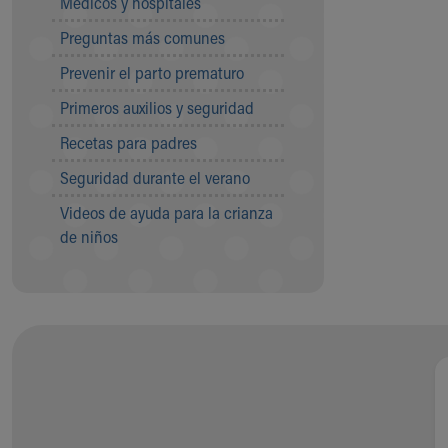
Médicos y hospitales
Visiting
Gift Shop
Preguntas más comunes
Department of Public Safety
Prevenir el parto prematuro
Health Info
Health Information
Primeros auxilios y seguridad
Healthy Info, Healthy Kids
Recetas para padres
Inside Children's Blog
KidsHealth Topics
Seguridad durante el verano
Family Library
Videos de ayuda para la crianza
Educational Resources
de niños
Injury Prevention
Medical Records
Symptom Checker
Skip to main content