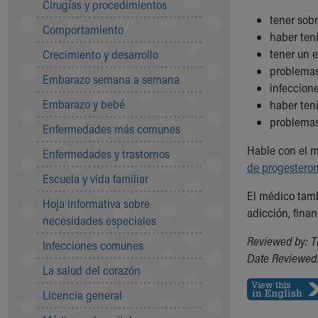
Cirugías y procedimientos
Community Mission
tener sob
Comportamiento
Connect With Us
haber ten
Our Culture of Caring
tener un
Crecimiento y desarrollo
Newsroom
problemas 
Embarazo semana a semana
Our Leadership
infeccion
Quality and Patient Safety
Embarazo y bebé
haber ten
Unity and Engagement
problemas
Enfermedades más comunes
Women's Board
Our History
Hable con el m
Enfermedades y trastornos
More childhood, please.™
de progestero
Escuela y vida familiar
Cincinnati Children's
El médico tamb
Your Visit
Hoja informativa sobre
adicción, finan
MyChart Telehealth Visits
necesidades especiales
Directions
Reviewed by: 
Infecciones comunes
Doggie Brigade
Date Reviewed:
During Your Visit
La salud del corazón
Financial Services
Licencia general
Rest Accommodations