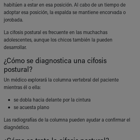
habitúen a estar en esa posición. Al cabo de un tiempo de
Our Mission, Vision, Promise
adoptar esa posición, la espalda se mantiene encorvada o
Calendar of Events
jorobada.
Community Mission
Connect With Us
La cifosis postural es frecuente en las muchachas
Our Culture of Caring
adolescentes, aunque los chicos también la pueden
Newsroom
desarrollar.
Our Leadership
¿Cómo se diagnostica una cifosis
Quality and Patient Safety
Unity and Engagement
postural?
Women's Board
Un médico explorará la columna vertebral del paciente
Our History
mientras él o ella:
More childhood, please.™
Cincinnati Children's
se dobla hacia delante por la cintura
Your Visit
se acuesta plano
MyChart Telehealth Visits
Directions
Las radiografías de la columna pueden ayudar a confirmar el
Doggie Brigade
diagnóstico.
During Your Visit