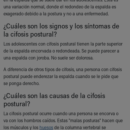
Ronald McDonald House Care Mobile
una variación normal, donde el redondeo de la espalda es
Health Centers
exagerado debido a la postura y no a una enfermedad.
Symptom Checker
¿Cuáles son los signos y los síntomas de
Financial Services
Price Estimates
la cifosis postural?
Family Supports
Los adolescentes con cifosis postural tienen la parte superior
Sports Health Services Provider for Akron Zips
de la espalda encorvada o redondeada. Se puede parecer a
New Parents
una espalda con joroba. No suele ser dolorosa.
Find a Pediatrics Location
Find a Pediatrician
A diferencia de otros tipos de cifosis, una persona con cifosis
MyChart
postural puede enderezar la espalda cuando se le pide que
Make an Appointment
se ponga derecho.
Breastfeeding Medicine
¿Cuáles son las causas de la cifosis
Child Passenger Safety
Safe Sleep for Babies
postural?
Safe Sleep
La cifosis postural ocurre cuando una persona se encorva o
About Akron Children's Pediatrics
va con los hombros caídos. Estas "malas posturas" hacen que
Who We Are
los músculos y los
huesos
de la columna vertebral se
Building a Brighter Future