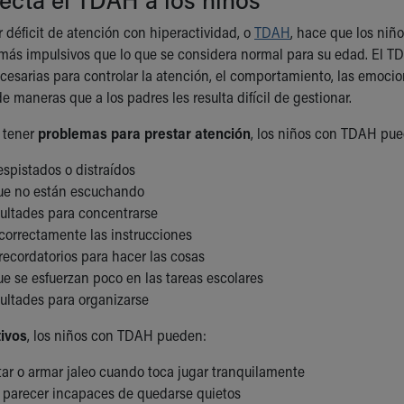
r déficit de atención con hiperactividad, o
TDAH
, hace que los niñ
 más impulsivos que lo que se considera normal para su edad. El TD
cesarias para controlar la atención, el comportamiento, las emoci
e maneras que a los padres les resulta difícil de gestionar.
l tener
problemas para prestar atención
, los niños con TDAH pu
espistados o distraídos
ue no están escuchando
icultades para concentrarse
 correctamente las instrucciones
recordatorios para hacer las cosas
ue se esfuerzan poco en las tareas escolares
cultades para organizarse
tivos
, los niños con TDAH pueden:
ltar o armar jaleo cuando toca jugar tranquilamente
 parecer incapaces de quedarse quietos