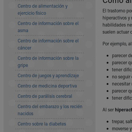
Symptom Checker
Centro de alimentación y
Financial Services
El trastorno po
ejercicio físico
Price Estimates
hiperactivos y
Centro de información sobre el
Family Supports
habilidades ne
asma
Sports Health Services Provider for Akron Zips
suelen actuar d
New Parents
Centro de información sobre el
Por ejemplo, a
Find a Pediatrics Location
cáncer
Find a Pediatrician
parecer d
Centro de información sobre la
MyChart
parecer q
gripe
Make an Appointment
tener dif
Breastfeeding Medicine
Centro de juegos y aprendizaje
no seguir
Child Passenger Safety
necesitar 
Centro de medicina deportiva
Safe Sleep for Babies
parecer q
Safe Sleep
Centro de parálisis cerebral
tener difi
About Akron Children's Pediatrics
Centro del embarazo y los recién
Who We Are
Al ser
hiperac
nacidos
Building a Brighter Future
trepar, sa
Our Mission, Vision, Promise
Centro sobre la diabetes
moverse y
Calendar of Events