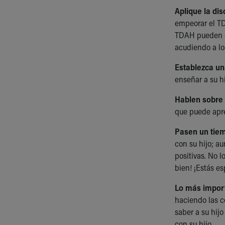
Aplique la dis
empeorar el TD
TDAH pueden se
acudiendo a lo
Establezca un
enseñar a su h
Hablen sobre 
que puede apre
Pasen un tiem
con su hijo; a
positivas. No 
bien! ¡Estás es
Lo más import
haciendo las c
saber a su hijo
con su hijo.