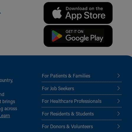
.
For Patients & Families
ountry,
For Job Seekers
and
For Healthcare Professionals
t brings
ng across
For Residents & Students
Learn
For Donors & Volunteers