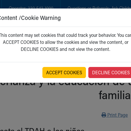
Operator:
330-543-1000
Questions or Referrals:
Ask Childr
Content /Cookie Warning
GET CARE
NEW PARENTS
WH
This content may set cookies that could track your behavior. You ca
ACCEPT COOKIES to allow the cookies and view the content, or
DECLINE COOKIES and not view the content.
ACCEPT COOKIES
DECLINE COOKIES
crianza y la educación de
familia
Print
Print Page
ecta el TDAH a los niños