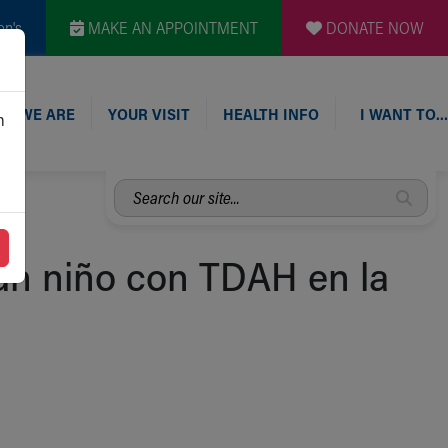
en's
MAKE AN APPOINTMENT
DONATE NOW
O WE ARE
YOUR VISIT
HEALTH INFO
I WANT TO…
n
Search
our
site...
 un niño con TDAH en la