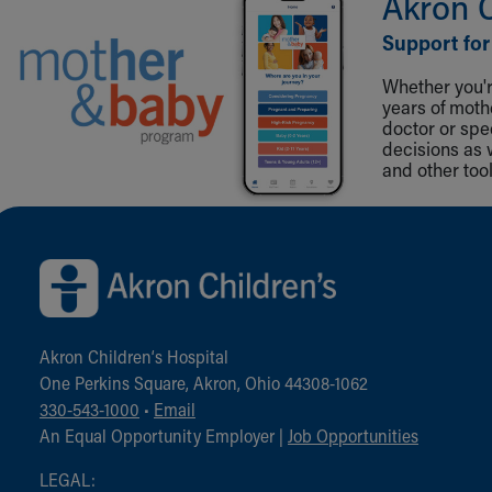
Akron 
Support for
Whether you're
years of mot
doctor or spe
decisions as 
and other tool
Back to top of page
Akron Children‘s Hospital
One Perkins Square, Akron, Ohio 44308-1062
330-543-1000
•
Email
An Equal Opportunity Employer |
Job Opportunities
LEGAL: