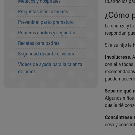
Médicos y hospitales
Visiting
Cuando los pad
Gift Shop
Preguntas más comunes
¿Cómo p
Department of Public Safety
Prevenir el parto prematuro
Health Info
La crianza y l
Health Information
Primeros auxilios y seguridad
respondan pue
Healthy Info, Healthy Kids
Recetas para padres
Inside Children's Blog
Si a su hijo l
KidsHealth Topics
Seguridad durante el verano
Involúcrese.
A
Family Library
Videos de ayuda para la crianza
con él a todas
Educational Resources
de niños
recomendadas p
Injury Prevention
puedan accede
Medical Records
Symptom Checker
Sepa de qué m
Skip to main content
Algunos niños 
que le dé cons
Concéntrese e
cosa y concéntr