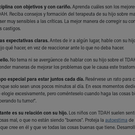
ciplina con objetivos y con cariño.
Aprenda cuáles son los mejore
AH. Reciba consejos y formación del terapeuta de su hijo sobre m
r muy sensibles a las críticas. La mejor manera de corregir su co
s castigos.
as expectativas claras.
Antes de ir a algún lugar, hable con su hi
ijo qué hacer, en vez de reaccionar ante lo que no deba hacer.
ello.
No tema ni se avergüence de hablar con su hijo sobre el TDA
nder maneras de mejorar los problemas que le causa este trastor
po especial para estar juntos cada día.
Resérvese un rato para c
unque solo sean unos pocos minutos al día. En esos momentos dediqu
lo elogie excesivamente, pero coménteselo cuando haga las cosas bi
perando tu turno!".
ante es su relación con su hijo.
Los niños con TDAH suelen senti
osas mal, o que no están siendo "buenos". Proteja la
autoestima
de 
 que cree en él y que ve todas las cosas buenas que tiene. Desarrol