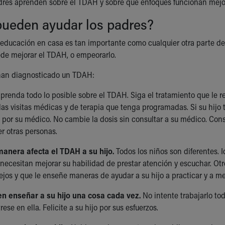
res aprenden sobre el TDAH y sobre qué enfoques funcionan mejor, 
ueden ayudar los padres?
a educación en casa es tan importante como cualquier otra parte d
de mejorar el TDAH, o empeorarlo.
e han diagnosticado un TDAH:
prenda todo lo posible sobre el TDAH. Siga el tratamiento que le re
 las visitas médicas y de terapia que tenga programadas. Si su hij
or su médico. No cambie la dosis sin consultar a su médico. Cons
r otras personas.
anera afecta el TDAH a su hijo.
Todos los niños son diferentes. 
necesitan mejorar su habilidad de prestar atención y escuchar. Ot
ejos y que le enseñe maneras de ayudar a su hijo a practicar y a me
n enseñar a su hijo una cosa cada vez.
No intente trabajarlo t
ese en ella. Felicite a su hijo por sus esfuerzos.