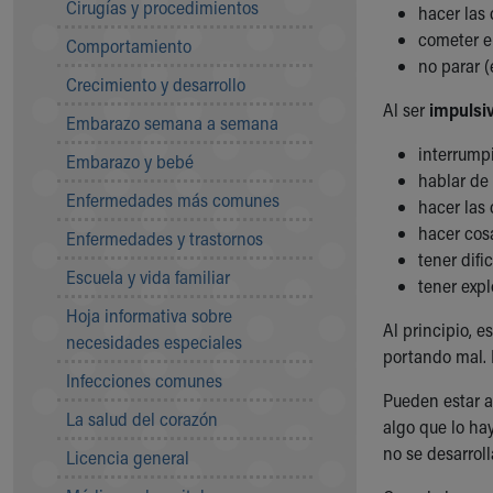
Cirugías y procedimientos
hacer las 
Community Mission
cometer e
Comportamiento
Connect With Us
no parar 
Our Culture of Caring
Crecimiento y desarrollo
Newsroom
Al ser
impulsi
Embarazo semana a semana
Our Leadership
Quality and Patient Safety
interrump
Embarazo y bebé
Unity and Engagement
hablar de
Enfermedades más comunes
Women's Board
hacer las
Our History
hacer cos
Enfermedades y trastornos
More childhood, please.™
tener difi
Escuela y vida familiar
Cincinnati Children's
tener expl
Your Visit
Hoja informativa sobre
Al principio, 
MyChart Telehealth Visits
necesidades especiales
portando mal. 
Directions
Infecciones comunes
Doggie Brigade
Pueden estar a
During Your Visit
La salud del corazón
algo que lo ha
Financial Services
no se desarrol
Licencia general
Rest Accommodations