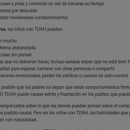
cosas a prisa y corriendo en vez de tomarse su tiempo
rrores por descuido
(estar moviéndose constantemente)
vos
, los niños con TDAH pueden:
ir mucho
 forma atolondrada
 cosas sin pensar
as que no debieran hacer, incluso aunque sepan que no está bien 
cultad para esperar, turnarse con otras personas o compartir
osiones emocionales, perder los estribos o carecer de auto-control
es posible que los padres no sepan que estos comportamientos form
El TDAH puede causar estrés y frustración en los padres, que puede
vergonzados sobre lo que los demás puedan pensar sobre el compo
ya podido causar. Pero en los niños con TDAH, las habilidades que 
lan con naturalidad.