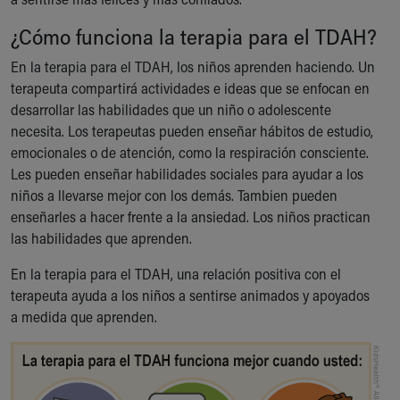
Financial Services
Rest Accommodations
¿Cómo funciona la terapia para el TDAH?
Visiting
En la terapia para el TDAH, los niños aprenden haciendo. Un
Gift Shop
terapeuta compartirá actividades e ideas que se enfocan en
Department of Public Safety
desarrollar las habilidades que un niño o adolescente
Health Info
necesita. Los terapeutas pueden enseñar hábitos de estudio,
Health Information
emocionales o de atención, como la respiración consciente.
Healthy Info, Healthy Kids
Les pueden enseñar habilidades sociales para ayudar a los
Inside Children's Blog
niños a llevarse mejor con los demás. Tambien pueden
KidsHealth Topics
enseñarles a hacer frente a la ansiedad. Los niños practican
Family Library
las habilidades que aprenden.
Educational Resources
Injury Prevention
En la terapia para el TDAH, una relación positiva con el
Medical Records
terapeuta ayuda a los niños a sentirse animados y apoyados
Symptom Checker
a medida que aprenden.
Skip to main content