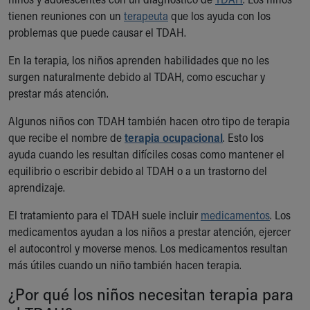
Ronald McDonald House Care Mobile
tienen reuniones con un
terapeuta
que los ayuda con los
Health Centers
problemas que puede causar el TDAH.
Symptom Checker
Financial Services
En la terapia, los niños aprenden habilidades que no les
Price Estimates
surgen naturalmente debido al TDAH, como escuchar y
Family Supports
prestar más atención.
Sports Health Services Provider for Akron Zips
Algunos niños con TDAH también hacen otro tipo de terapia
New Parents
que recibe el nombre de
terapia ocupacional
. Esto los
Find a Pediatrics Location
ayuda cuando les resultan difíciles cosas como mantener el
Find a Pediatrician
equilibrio o escribir debido al TDAH o a un trastorno del
MyChart
aprendizaje.
Make an Appointment
Breastfeeding Medicine
El tratamiento para el TDAH suele incluir
medicamentos
. Los
Child Passenger Safety
medicamentos ayudan a los niños a prestar atención, ejercer
Safe Sleep for Babies
el autocontrol y moverse menos. Los medicamentos resultan
Safe Sleep
más útiles cuando un niño también hacen terapia.
About Akron Children's Pediatrics
¿Por qué los niños necesitan terapia para
Who We Are
Building a Brighter Future