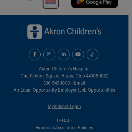
Back to top of page
Akron Children‘s Hospital
One Perkins Square, Akron, Ohio 44308-1062
330-543-1000
•
Email
An Equal Opportunity Employer |
Job Opportunities
MyKidsnet Login
LEGAL:
Financial Assistance Policies