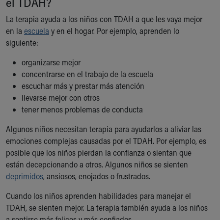
el TDAH?
Our Mission, Vision, Promise
La terapia ayuda a los niños con TDAH a que les vaya mejor
Calendar of Events
en la
escuela
y en el hogar. Por ejemplo, aprenden lo
Community Mission
siguiente:
Connect With Us
Our Culture of Caring
organizarse mejor
Newsroom
concentrarse en el trabajo de la escuela
Our Leadership
escuchar más y prestar más atención
Quality and Patient Safety
llevarse mejor con otros
Unity and Engagement
tener menos problemas de conducta
Women's Board
Our History
Algunos niños necesitan terapia para ayudarlos a aliviar las
More childhood, please.™
emociones complejas causadas por el TDAH. Por ejemplo, es
Cincinnati Children's
posible que los niños pierdan la confianza o sientan que
Your Visit
están decepcionando a otros. Algunos niños se sienten
MyChart Telehealth Visits
deprimidos
, ansiosos, enojados o frustrados.
Directions
Cuando los niños aprenden habilidades para manejar el
Doggie Brigade
TDAH, se sienten mejor. La terapia también ayuda a los niños
During Your Visit
a sentirse más felices y más confiados.