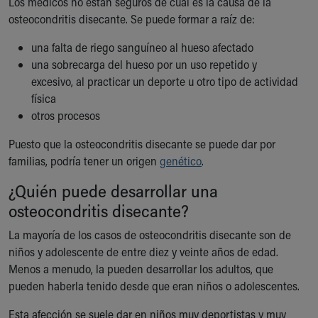
Los médicos no están seguros de cuál es la causa de la
Our Mission, Vision, Promise
osteocondritis disecante. Se puede formar a raíz de:
Calendar of Events
una falta de riego sanguíneo al hueso afectado
Community Mission
una sobrecarga del hueso por un uso repetido y
Connect With Us
excesivo, al practicar un deporte u otro tipo de actividad
Our Culture of Caring
física
Newsroom
otros procesos
Our Leadership
Quality and Patient Safety
Puesto que la osteocondritis disecante se puede dar por
Unity and Engagement
familias, podría tener un origen
genético
.
Women's Board
Our History
¿Quién puede desarrollar una
More childhood, please.™
osteocondritis disecante?
Cincinnati Children's
La mayoría de los casos de osteocondritis disecante son de
Your Visit
niños y adolescente de entre diez y veinte años de edad.
MyChart Telehealth Visits
Menos a menudo, la pueden desarrollar los adultos, que
Directions
pueden haberla tenido desde que eran niños o adolescentes.
Doggie Brigade
During Your Visit
Esta afección se suele dar en niños muy deportistas y muy