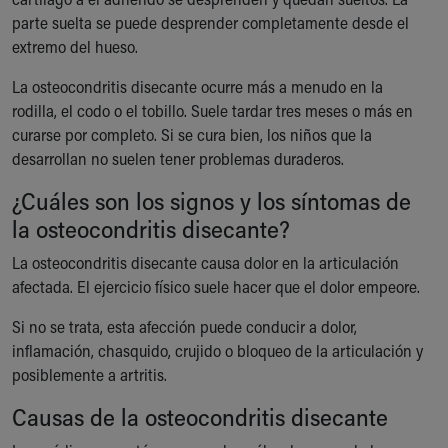
Ronald McDonald House Care Mobile
parte suelta se puede desprender completamente desde el
Health Centers
extremo del hueso.
Symptom Checker
Financial Services
La osteocondritis disecante ocurre más a menudo en la
Price Estimates
rodilla, el codo o el tobillo. Suele tardar tres meses o más en
Family Supports
curarse por completo. Si se cura bien, los niños que la
Sports Health Services Provider for Akron Zips
desarrollan no suelen tener problemas duraderos.
New Parents
¿Cuáles son los signos y los síntomas de
Find a Pediatrics Location
la osteocondritis disecante?
Find a Pediatrician
MyChart
La osteocondritis disecante causa dolor en la articulación
Make an Appointment
afectada. El ejercicio físico suele hacer que el dolor empeore.
Breastfeeding Medicine
Child Passenger Safety
Si no se trata, esta afección puede conducir a dolor,
Safe Sleep for Babies
inflamación, chasquido, crujido o bloqueo de la articulación y
Safe Sleep
posiblemente a artritis.
About Akron Children's Pediatrics
Causas de la osteocondritis disecante
Who We Are
Building a Brighter Future