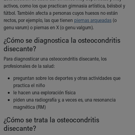
Financial Services
activos, como los que practican gimnasia artística, béisbol y
Rest Accommodations
fútbol. También afecta a personas cuyos huesos no están
Visiting
rectos, por ejemplo, las que tienen
piernas arqueadas
(o
Gift Shop
genu varum) o piernas en X (o genu valgum).
Department of Public Safety
Health Info
¿Cómo se diagnostica la osteocondritis
Health Information
disecante?
Healthy Info, Healthy Kids
Para diagnosticar una osteocondritis disecante, los
Inside Children's Blog
profesionales de la salud:
KidsHealth Topics
Family Library
preguntan sobre los deportes y otras actividades que
Educational Resources
practica el niño
Injury Prevention
le hacen una exploración física
Medical Records
piden una radiografía y, a veces es, una resonancia
Symptom Checker
magnética (RM)
Skip to main content
¿Cómo se trata la osteocondritis
disecante?