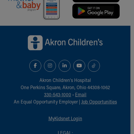
Back to top of page
Akron Children‘s Hospital
One Perkins Square, Akron, Ohio 44308-1062
330-543-1000
•
Email
An Equal Opportunity Employer |
Job Opportunities
MyKidsnet Login
LEGAL: