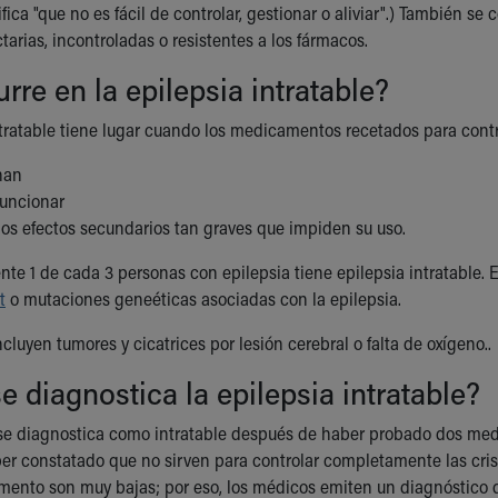
ifica "que no es fácil de controlar, gestionar o aliviar".) También s
ctarias, incontroladas o resistentes a los fármacos.
rre en la epilepsia intratable?
ntratable tiene lugar cuando los medicamentos recetados para contro
nan
funcionar
os efectos secundarios tan graves que impiden su uso.
e 1 de cada 3 personas con epilepsia tiene epilepsia intratable. 
t
o mutaciones geneéticas asociadas con la epilepsia.
cluyen tumores y cicatrices por lesión cerebral o falta de oxígeno..
 diagnostica la epilepsia intratable?
se diagnostica como intratable después de haber probado dos med
ber constatado que no sirven para controlar completamente las cris
ento son muy bajas; por eso, los médicos emiten un diagnóstico de