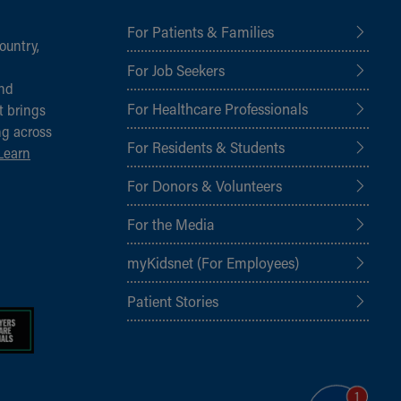
For Patients & Families
ountry,
For Job Seekers
and
For Healthcare Professionals
t brings
ng across
For Residents & Students
Learn
For Donors & Volunteers
For the Media
myKidsnet (For Employees)
Patient Stories
1