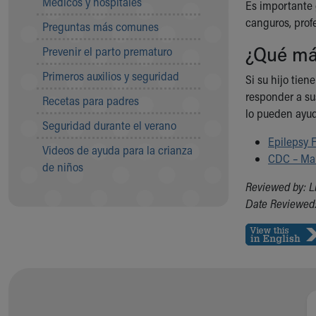
Médicos y hospitales
Visiting
Es importante g
Gift Shop
canguros, prof
Preguntas más comunes
Department of Public Safety
¿Qué má
Prevenir el parto prematuro
Health Info
Health Information
Primeros auxilios y seguridad
Si su hijo tien
Healthy Info, Healthy Kids
responder a su
Recetas para padres
Inside Children's Blog
lo pueden ayud
KidsHealth Topics
Seguridad durante el verano
Family Library
Epilepsy 
Videos de ayuda para la crianza
Educational Resources
CDC – Man
de niños
Injury Prevention
Reviewed by: L
Medical Records
Date Reviewed:
Symptom Checker
Skip to main content