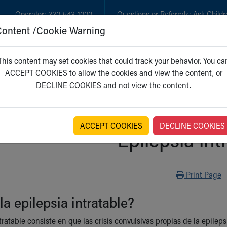
Operator:
330-543-1000
Questions or Referrals:
Ask Childr
Content /Cookie Warning
GET CARE
NEW PARENTS
WH
This content may set cookies that could track your behavior. You ca
ACCEPT COOKIES to allow the cookies and view the content, or
DECLINE COOKIES and not view the content.
ACCEPT COOKIES
DECLINE COOKIES
Epilepsia int
Print
Print Page
la epilepsia intratable?
tratable consiste en que las crisis convulsivas propias de la epil