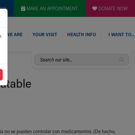
en's
MAKE AN APPOINTMENT
DONATE NOW
O WE ARE
YOUR VISIT
HEALTH INFO
I WANT TO…
n
Search
our
site...
ratable
epsia no se pueden controlar con medicamentos. (De hecho,