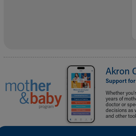
Akron 
Support for
Whether you're
years of mot
doctor or spe
decisions as 
and other tool
Back to top of page