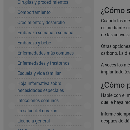
Cirugías y procedimientos
Community Mission
¿Cómo se
Comportamiento
Connect With Us
Our Culture of Caring
Cuando los med
Crecimiento y desarrollo
Newsroom
es mediante un
Embarazo semana a semana
Our Leadership
de las convuls
Quality and Patient Safety
Embarazo y bebé
Otras opciones
Unity and Engagement
Enfermedades más comunes
carbono. La di
Women's Board
Our History
Enfermedades y trastornos
A veces los m
More childhood, please.™
implantado (es
Escuela y vida familiar
Cincinnati Children's
Your Visit
¿Cómo p
Hoja informativa sobre
MyChart Telehealth Visits
necesidades especiales
Hable con el m
Directions
Infecciones comunes
que le haya re
Doggie Brigade
During Your Visit
La salud del corazón
Informe siempr
Financial Services
Licencia general
después de dár
Rest Accommodations