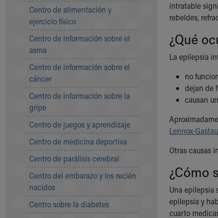
Symptom Checker
intratable sign
Centro de alimentación y
Financial Services
rebeldes, refra
ejercicio físico
Price Estimates
¿Qué ocu
Centro de información sobre el
Family Supports
asma
Sports Health Services Provider for Akron Zips
La epilepsia i
New Parents
Centro de información sobre el
Find a Pediatrics Location
no funcio
cáncer
Find a Pediatrician
dejan de 
Centro de información sobre la
MyChart
causan un
gripe
Make an Appointment
Aproximadament
Breastfeeding Medicine
Centro de juegos y aprendizaje
Lennox-Gastau
Child Passenger Safety
Centro de medicina deportiva
Safe Sleep for Babies
Otras causas in
Safe Sleep
Centro de parálisis cerebral
¿Cómo se
About Akron Children's Pediatrics
Centro del embarazo y los recién
Who We Are
nacidos
Una epilepsia 
Building a Brighter Future
epilepsia y ha
Our Mission, Vision, Promise
Centro sobre la diabetes
cuarto medicam
Calendar of Events