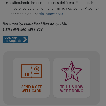
Financial Services
estimulando las contracciones del útero. Para ello, la
Rest Accommodations
madre recibe una hormona llamada oxitocina (Pitocina)
Visiting
por medio de una
vía intravenosa
.
Gift Shop
Reviewed by: Elana Pearl Ben-Joseph, MD
Department of Public Safety
Date Reviewed: Jan 1, 2024
Health Info
Health Information
Healthy Info, Healthy Kids
Inside Children's Blog
KidsHealth Topics
Family Library
Educational Resources
Injury Prevention
Medical Records
Symptom Checker
Skip to main content
SEND A GET
TELL US HOW
WELL CARD
WE'RE DOING