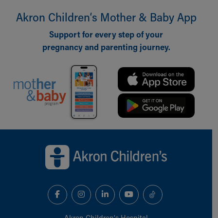
Akron Children‘s Mother & Baby App
Support for every step of your
pregnancy and parenting journey.
Back to top of page
Akron Children‘s Hospital