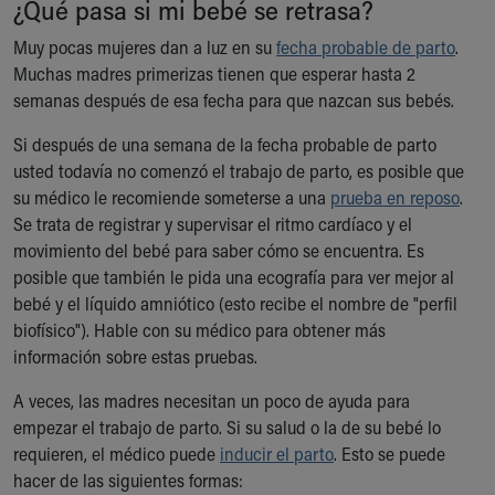
¿Qué pasa si mi bebé se retrasa?
Ronald McDonald House Care Mobile
Health Centers
Muy pocas mujeres dan a luz en su
fecha probable de parto
.
Symptom Checker
Muchas madres primerizas tienen que esperar hasta 2
Financial Services
semanas después de esa fecha para que nazcan sus bebés.
Price Estimates
Si después de una semana de la fecha probable de parto
Family Supports
usted todavía no comenzó el trabajo de parto, es posible que
Sports Health Services Provider for Akron Zips
su médico le recomiende someterse a una
prueba en reposo
.
New Parents
Se trata de registrar y supervisar el ritmo cardíaco y el
Find a Pediatrics Location
movimiento del bebé para saber cómo se encuentra. Es
Find a Pediatrician
posible que también le pida una ecografía para ver mejor al
MyChart
bebé y el líquido amniótico (esto recibe el nombre de "perfil
Make an Appointment
biofísico"). Hable con su médico para obtener más
Breastfeeding Medicine
información sobre estas pruebas.
Child Passenger Safety
Safe Sleep for Babies
A veces, las madres necesitan un poco de ayuda para
Safe Sleep
empezar el trabajo de parto. Si su salud o la de su bebé lo
About Akron Children's Pediatrics
requieren, el médico puede
inducir el parto
. Esto se puede
Who We Are
hacer de las siguientes formas:
Building a Brighter Future