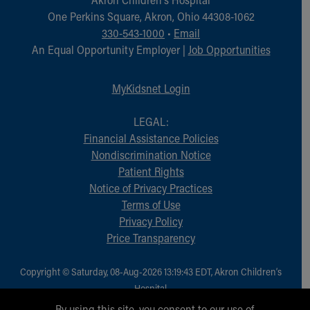
One Perkins Square, Akron, Ohio 44308-1062
330-543-1000
•
Email
An Equal Opportunity Employer |
Job Opportunities
MyKidsnet Login
LEGAL:
Financial Assistance Policies
Nondiscrimination Notice
Patient Rights
Notice of Privacy Practices
Terms of Use
Privacy Policy
Price Transparency
Copyright © Saturday, 08-Aug-2026 13:19:43 EDT, Akron Children‘s
Hospital.
All Rights Reserved.
By using this site, you consent to our use of