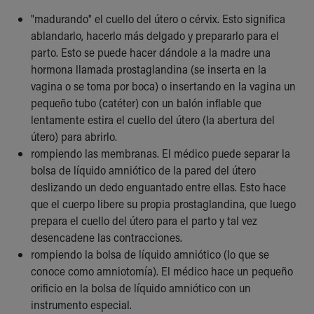
Our Mission, Vision, Promise
"madurando" el cuello del útero o cérvix. Esto significa
Calendar of Events
ablandarlo, hacerlo más delgado y prepararlo para el
Community Mission
parto. Esto se puede hacer dándole a la madre una
Connect With Us
hormona llamada prostaglandina (se inserta en la
Our Culture of Caring
vagina o se toma por boca) o insertando en la vagina un
Newsroom
pequeño tubo (catéter) con un balón inflable que
Our Leadership
lentamente estira el cuello del útero (la abertura del
Quality and Patient Safety
útero) para abrirlo.
Unity and Engagement
rompiendo las membranas. El médico puede separar la
Women's Board
bolsa de líquido amniótico de la pared del útero
Our History
deslizando un dedo enguantado entre ellas. Esto hace
More childhood, please.™
que el cuerpo libere su propia prostaglandina, que luego
Cincinnati Children's
prepara el cuello del útero para el parto y tal vez
Your Visit
desencadene las contracciones.
MyChart Telehealth Visits
rompiendo la bolsa de líquido amniótico (lo que se
Directions
conoce como amniotomía). El médico hace un pequeño
Doggie Brigade
orificio en la bolsa de líquido amniótico con un
During Your Visit
instrumento especial.