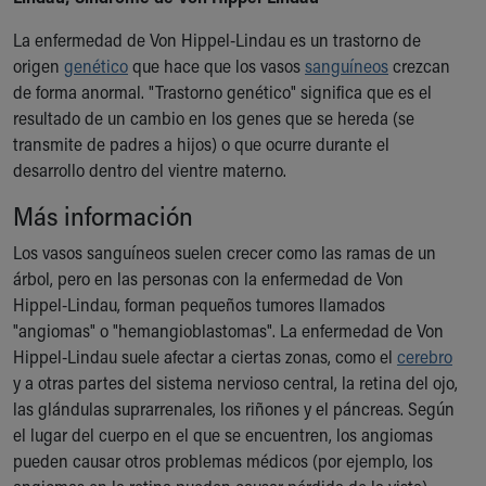
Ronald McDonald House Care Mobile
La enfermedad de Von Hippel-Lindau es un trastorno de
Health Centers
origen
Symptom Checker
genético
que hace que los vasos
sanguíneos
crezcan
de forma anormal. "Trastorno genético" significa que es el
Financial Services
resultado de un cambio en los genes que se hereda (se
Price Estimates
transmite de padres a hijos) o que ocurre durante el
Family Supports
desarrollo dentro del vientre materno.
Sports Health Services Provider for Akron Zips
New Parents
Más información
Find a Pediatrics Location
Find a Pediatrician
Los vasos sanguíneos suelen crecer como las ramas de un
MyChart
árbol, pero en las personas con la enfermedad de Von
Make an Appointment
Hippel-Lindau, forman pequeños tumores llamados
Breastfeeding Medicine
"angiomas" o "hemangioblastomas". La enfermedad de Von
Child Passenger Safety
Hippel-Lindau suele afectar a ciertas zonas, como el
cerebro
Safe Sleep for Babies
y a otras partes del sistema nervioso central, la retina del ojo,
Safe Sleep
las glándulas suprarrenales, los riñones y el páncreas. Según
About Akron Children's Pediatrics
el lugar del cuerpo en el que se encuentren, los angiomas
Who We Are
pueden causar otros problemas médicos (por ejemplo, los
Building a Brighter Future