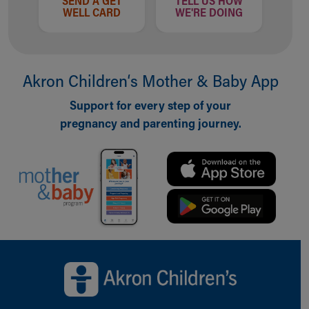
SEND A GET
TELL US HOW
WELL CARD
WE'RE DOING
Akron Children‘s Mother & Baby App
Support for every step of your
pregnancy and parenting journey.
Back to top of page