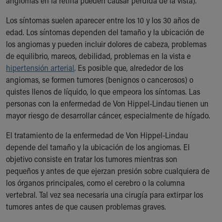
angiomas en la retina pueden causar pérdida de la vista).
Our Mission, Vision, Promise
Los síntomas suelen aparecer entre los 10 y los 30 años de
Calendar of Events
edad. Los síntomas dependen del tamaño y la ubicación de
Community Mission
los angiomas y pueden incluir dolores de cabeza, problemas
Connect With Us
de equilibrio, mareos, debilidad, problemas en la vista e
Our Culture of Caring
hipertensión arterial
. Es posible que, alrededor de los
Newsroom
angiomas, se formen tumores (benignos o cancerosos) o
Our Leadership
quistes llenos de líquido, lo que empeora los síntomas. Las
Quality and Patient Safety
personas con la enfermedad de Von Hippel-Lindau tienen un
Unity and Engagement
mayor riesgo de desarrollar cáncer, especialmente de hígado.
Women's Board
Our History
El tratamiento de la enfermedad de Von Hippel-Lindau
More childhood, please.™
depende del tamaño y la ubicación de los angiomas. El
Cincinnati Children's
objetivo consiste en tratar los tumores mientras son
Your Visit
pequeños y antes de que ejerzan presión sobre cualquiera de
MyChart Telehealth Visits
los órganos principales, como el cerebro o la columna
Directions
vertebral. Tal vez sea necesaria una cirugía para extirpar los
Doggie Brigade
tumores antes de que causen problemas graves.
During Your Visit