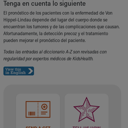
Financial Services
Tenga en cuenta lo siguiente
Rest Accommodations
El pronóstico de los pacientes con la enfermedad de Von
Visiting
Hippel-Lindau depende del lugar del cuerpo donde se
Gift Shop
encuentran los tumores y de las complicaciones que causan.
Department of Public Safety
Afortunadamente, la detección precoz y el tratamiento
Health Info
pueden mejorar el pronóstico del paciente.
Health Information
Healthy Info, Healthy Kids
Todas las entradas al diccionario A-Z son revisadas con
Inside Children's Blog
regularidad por expertos médicos de KidsHealth.
KidsHealth Topics
Family Library
Educational Resources
Injury Prevention
Medical Records
Symptom Checker
Skip to main content