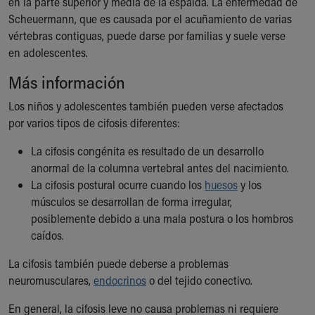
en la parte superior y media de la espalda. La enfermedad de
Ronald McDonald House Care Mobile
Scheuermann, que es causada por el acuñamiento de varias
Health Centers
vértebras contiguas, puede darse por familias y suele verse
Symptom Checker
en adolescentes.
Financial Services
Price Estimates
Más información
Family Supports
Los niños y adolescentes también pueden verse afectados
Sports Health Services Provider for Akron Zips
por varios tipos de cifosis diferentes:
New Parents
Find a Pediatrics Location
La cifosis congénita es resultado de un desarrollo
Find a Pediatrician
anormal de la columna vertebral antes del nacimiento.
MyChart
La cifosis postural ocurre cuando los
huesos
y los
Make an Appointment
músculos se desarrollan de forma irregular,
Breastfeeding Medicine
posiblemente debido a una mala postura o los hombros
Child Passenger Safety
caídos.
Safe Sleep for Babies
Safe Sleep
La cifosis también puede deberse a problemas
About Akron Children's Pediatrics
neuromusculares,
endocrinos
o del tejido conectivo.
Who We Are
En general, la cifosis leve no causa problemas ni requiere
Building a Brighter Future