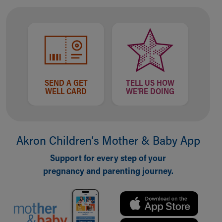
Financial Services
Rest Accommodations
Visiting
Gift Shop
Department of Public Safety
Health Info
Health Information
SEND A GET
TELL US HOW
Healthy Info, Healthy Kids
WELL CARD
WE'RE DOING
Inside Children's Blog
KidsHealth Topics
Family Library
Educational Resources
Akron Children‘s Mother & Baby App
Injury Prevention
Medical Records
Support for every step of your
Symptom Checker
pregnancy and parenting journey.
Skip to main content