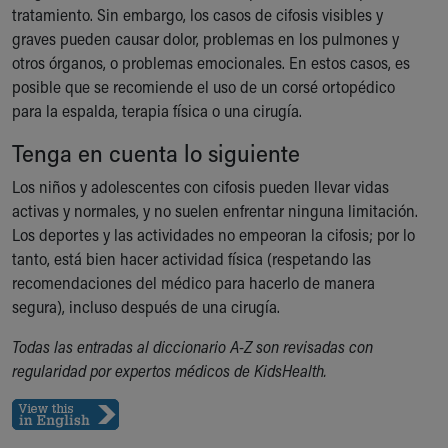
tratamiento. Sin embargo, los casos de cifosis visibles y
Our Mission, Vision, Promise
graves pueden causar dolor, problemas en los pulmones y
Calendar of Events
otros órganos, o problemas emocionales. En estos casos, es
Community Mission
posible que se recomiende el uso de un corsé ortopédico
Connect With Us
para la espalda, terapia física o una cirugía.
Our Culture of Caring
Newsroom
Tenga en cuenta lo siguiente
Our Leadership
Los niños y adolescentes con cifosis pueden llevar vidas
Quality and Patient Safety
activas y normales, y no suelen enfrentar ninguna limitación.
Unity and Engagement
Los deportes y las actividades no empeoran la cifosis; por lo
Women's Board
tanto, está bien hacer actividad física (respetando las
Our History
recomendaciones del médico para hacerlo de manera
More childhood, please.™
segura), incluso después de una cirugía.
Cincinnati Children's
Your Visit
Todas las entradas al diccionario A-Z son revisadas con
MyChart Telehealth Visits
regularidad por expertos médicos de KidsHealth.
Directions
Doggie Brigade
During Your Visit