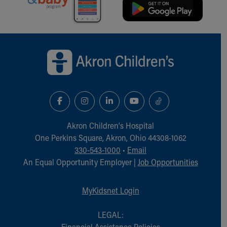
Back to top of page
Akron Children‘s Hospital
One Perkins Square, Akron, Ohio 44308-1062
330-543-1000
•
Email
An Equal Opportunity Employer |
Job Opportunities
MyKidsnet Login
LEGAL:
Financial Assistance Policies