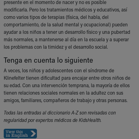
presente en el momento de nacer y no es posible
Our Mission, Vision, Promise
modificarla. Pero los tratamientos médicos y educativos, así
Calendar of Events
como varios tipos de terapias (física, del habla, del
Community Mission
comportamiento, de la salud mental y ocupacional) pueden
Connect With Us
ayudar a los niños a tener un desarrollo físico y una pubertad
Our Culture of Caring
más normales, a mantenerse al día en la escuela y a superar
Newsroom
los problemas con la timidez y el desarrollo social.
Our Leadership
Tenga en cuenta lo siguiente
Quality and Patient Safety
Unity and Engagement
A veces, los niños y adolescentes con el síndrome de
Women's Board
Klinefelter tienen dificultad para encajar entre otros niños de
Our History
su edad. Con una intervención temprana, la mayoría de ellos
More childhood, please.™
tienen relaciones sociales normales en la adultez con sus
Cincinnati Children's
amigos, familiares, compañeros de trabajo y otras personas.
Your Visit
MyChart Telehealth Visits
Todas las entradas al diccionario A-Z son revisadas con
Directions
regularidad por expertos médicos de KidsHealth.
Doggie Brigade
During Your Visit