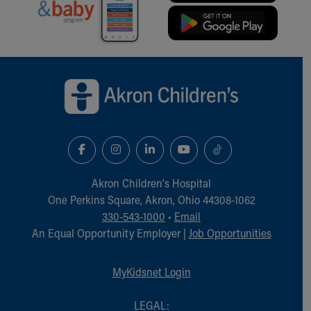
Back to top of page
Akron Children‘s Hospital
One Perkins Square, Akron, Ohio 44308-1062
330-543-1000
•
Email
An Equal Opportunity Employer |
Job Opportunities
MyKidsnet Login
LEGAL: