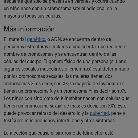
frecuente que solo se presenta en varones y ocurre cuando
Ronald McDonald House Care Mobile
un niño nace con un cromosoma sexual adicional en la
Health Centers
mayoría o todas sus células.
Symptom Checker
Financial Services
Más información
Price Estimates
El material
genético
, o ADN, se encuentra dentro de
Family Supports
pequeñas estructuras similares a una cuerda, que reciben el
Sports Health Services Provider for Akron Zips
nombre de cromosomas y se encuentran dentro de las
New Parents
células del cuerpo. El género físico de una persona (si tiene
Find a Pediatrics Location
órganos sexuales masculinos o femeninos) está determinado
Find a Pediatrician
por los cromosomas sexuales: las mujeres tienen dos
MyChart
cromosomas X; es decir, son XX; la mayoría de los hombres
Make an Appointment
tienen un cromosoma X y un cromosoma Y; es decir, son XY.
Breastfeeding Medicine
Los niños con síndrome de Klinefelter nacen con células que
Child Passenger Safety
tienen un cromosoma sexual de más; es decir, son XXY. Esto
Safe Sleep for Babies
puede provocar retraso del desarrollo y la
pubertad
, pene y
Safe Sleep
testículos más pequeños, infertilidad y otros síntomas.
About Akron Children's Pediatrics
Who We Are
La afección que causa el síndrome de Klinefelter está
Building a Brighter Future