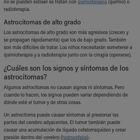
no se pueden extraer se tratan con
Financial Services
quimioterapia
(quimio) o
radioterapia.
Rest Accommodations
Visiting
Astrocitomas de alto grado
Gift Shop
Department of Public Safety
Los astrocitomas de alto grado son más agresivos (crecen y
Health Info
se propagan rápidamente) que los de bajo grado. También
Health Information
son más difíciles de tratar. Los niños necesitarán someterse a
Healthy Info, Healthy Kids
quimioterapia y a radioterapia junto con la cirugía (operarse).
Inside Children's Blog
¿Cuáles son los signos y síntomas de los
KidsHealth Topics
astrocitomas?
Family Library
Educational Resources
Algunos astrocitomas no causan signos ni síntomas. Pero
Injury Prevention
cuando lo hacen, los signos pueden variar dependiendo de
Medical Records
dónde esté el tumor y de otras cosas.
Symptom Checker
Skip to main content
Un astrocitoma puede causar síntomas al presionar las
partes del cerebro adyacentes. El tumor también puede
causar una acumulación de líquido cefalorraquídeo y crear
presión dentro del cerebro (
hidrocefalia
).