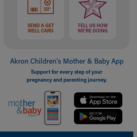
SEND A GET
TELL US HOW
WELL CARD
WE'RE DOING
Akron Children‘s Mother & Baby App
Support for every step of your
pregnancy and parenting journey.
Back to top of page