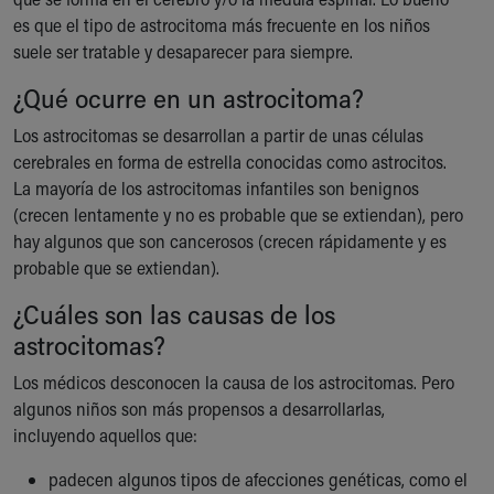
Ronald McDonald House Care Mobile
es que el tipo de astrocitoma más frecuente en los niños
Health Centers
suele ser tratable y desaparecer para siempre.
Symptom Checker
¿Qué ocurre en un astrocitoma?
Financial Services
Price Estimates
Los astrocitomas se desarrollan a partir de unas células
Family Supports
cerebrales en forma de estrella conocidas como astrocitos.
Sports Health Services Provider for Akron Zips
La mayoría de los astrocitomas infantiles son benignos
New Parents
(crecen lentamente y no es probable que se extiendan), pero
Find a Pediatrics Location
hay algunos que son cancerosos (crecen rápidamente y es
Find a Pediatrician
probable que se extiendan).
MyChart
Make an Appointment
¿Cuáles son las causas de los
Breastfeeding Medicine
astrocitomas?
Child Passenger Safety
Los médicos desconocen la causa de los astrocitomas. Pero
Safe Sleep for Babies
algunos niños son más propensos a desarrollarlas,
Safe Sleep
incluyendo aquellos que:
About Akron Children's Pediatrics
Who We Are
padecen algunos tipos de afecciones genéticas, como el
Building a Brighter Future