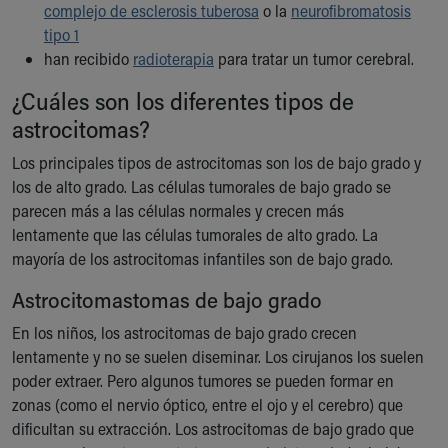
complejo de esclerosis tuberosa
o la
neurofibromatosis
Our Mission, Vision, Promise
tipo 1
Calendar of Events
han recibido
radioterapia
para tratar un tumor cerebral.
Community Mission
Connect With Us
¿Cuáles son los diferentes tipos de
Our Culture of Caring
astrocitomas?
Newsroom
Los principales tipos de astrocitomas son los de bajo grado y
Our Leadership
los de alto grado. Las células tumorales de bajo grado se
Quality and Patient Safety
parecen más a las células normales y crecen más
Unity and Engagement
lentamente que las células tumorales de alto grado. La
Women's Board
mayoría de los astrocitomas infantiles son de bajo grado.
Our History
More childhood, please.™
Astrocitomastomas de bajo grado
Cincinnati Children's
En los niños, los astrocitomas de bajo grado crecen
Your Visit
lentamente y no se suelen diseminar. Los cirujanos los suelen
MyChart Telehealth Visits
poder extraer. Pero algunos tumores se pueden formar en
Directions
zonas (como el nervio óptico, entre el ojo y el cerebro) que
Doggie Brigade
dificultan su extracción. Los astrocitomas de bajo grado que
During Your Visit