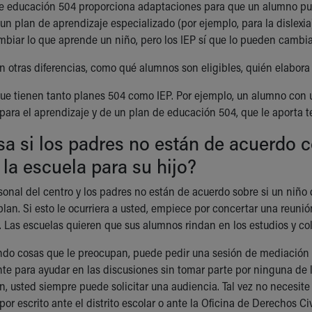
e educación 504 proporciona adaptaciones para que un alumno pu
un plan de aprendizaje especializado (por ejemplo, para la dislexi
mbiar lo que aprende un niño, pero los IEP sí que lo pueden cambia
n otras diferencias, como qué alumnos son eligibles, quién elabora
e tienen tanto planes 504 como IEP. Por ejemplo, un alumno con un
para el aprendizaje y de un plan de educación 504, que le aporta 
a si los padres no están de acuerdo 
la escuela para su hijo?
rsonal del centro y los padres no están de acuerdo sobre si un niñ
lan. Si esto le ocurriera a usted, empiece por concertar una reunió
 Las escuelas quieren que sus alumnos rindan en los estudios y co
ndo cosas que le preocupan, puede pedir una sesión de mediación
te para ayudar en las discusiones sin tomar parte por ninguna de la
n, usted siempre puede solicitar una audiencia. Tal vez no necesit
or escrito ante el distrito escolar o ante la Oficina de Derechos C