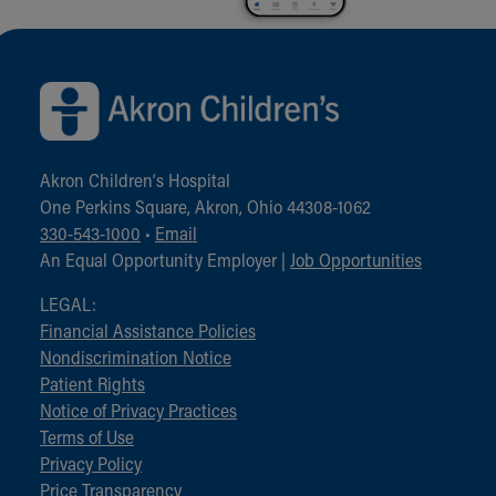
Back to top of page
Akron Children‘s Hospital
One Perkins Square, Akron, Ohio 44308-1062
330-543-1000
•
Email
An Equal Opportunity Employer |
Job Opportunities
LEGAL:
Financial Assistance Policies
Nondiscrimination Notice
Patient Rights
Notice of Privacy Practices
Terms of Use
Privacy Policy
Price Transparency