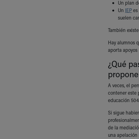
Un plan d
Un
IEP
es 
suelen ca
También existe
Hay alumnos qu
aporta apoyos 
¿Qué pas
propone 
A veces, el pe
contener este p
educación 504.
Si sigue habie
profesionalmen
de la mediació
una apelación p