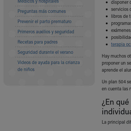
Médicos y hospitales
Visiting
disponer 
Gift Shop
servicios 
Preguntas más comunes
Department of Public Safety
libros de
Prevenir el parto prematuro
Health Info
programas
Health Information
exámenes
Primeros auxilios y seguridad
Healthy Info, Healthy Kids
posibilida
Recetas para padres
Inside Children's Blog
terapia o
KidsHealth Topics
Seguridad durante el verano
Hay muchos otr
Family Library
Videos de ayuda para la crianza
proponer un se
Educational Resources
de niños
aprende el alu
Injury Prevention
Medical Records
Un plan 504 se
Symptom Checker
en cuenta las
Skip to main content
¿En qué 
individu
La principal di