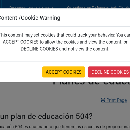
Operator:
330-543-1000
Questions or Referrals:
Ask Childr
Content /Cookie Warning
GET CARE
NEW PARENTS
WH
This content may set cookies that could track your behavior. You ca
ACCEPT COOKIES to allow the cookies and view the content, or
DECLINE COOKIES and not view the content.
ACCEPT COOKIES
DECLINE COOKIES
Planes de educ
Print
Print Page
 un plan de educación 504?
ucación 504 es una manera que tienen las escuelas de proporcion