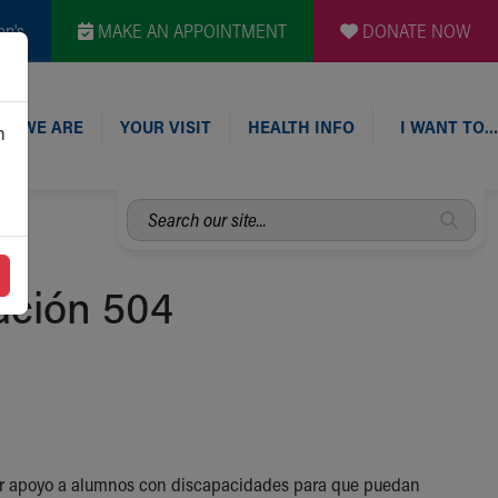
en's
MAKE AN APPOINTMENT
DONATE NOW
O WE ARE
YOUR VISIT
HEALTH INFO
I WANT TO…
n
Search
our
site...
ación 504
ar apoyo a alumnos con discapacidades para que puedan