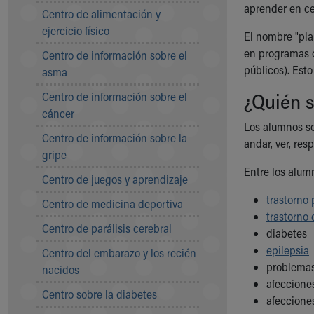
Symptom Checker
aprender en ce
Centro de alimentación y
Financial Services
ejercicio físico
El nombre "pla
Price Estimates
en programas o
Centro de información sobre el
Family Supports
públicos). Est
asma
Sports Health Services Provider for Akron Zips
New Parents
¿Quién s
Centro de información sobre el
Find a Pediatrics Location
cáncer
Find a Pediatrician
Los alumnos so
Centro de información sobre la
MyChart
andar, ver, res
gripe
Make an Appointment
Entre los alum
Breastfeeding Medicine
Centro de juegos y aprendizaje
Child Passenger Safety
trastorno 
Centro de medicina deportiva
Safe Sleep for Babies
trastorno 
Safe Sleep
Centro de parálisis cerebral
diabetes
About Akron Children's Pediatrics
epilepsia
Centro del embarazo y los recién
Who We Are
problemas 
nacidos
Building a Brighter Future
afeccione
Our Mission, Vision, Promise
Centro sobre la diabetes
afeccione
Calendar of Events