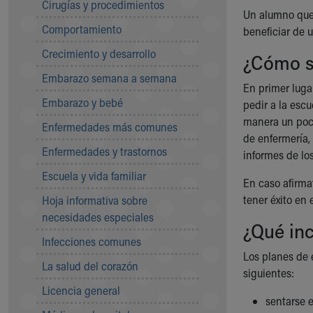
Cirugías y procedimientos
Community Mission
Un alumno que 
Comportamiento
Connect With Us
beneficiar de 
Our Culture of Caring
Crecimiento y desarrollo
¿Cómo s
Newsroom
Embarazo semana a semana
Our Leadership
En primer luga
Quality and Patient Safety
Embarazo y bebé
pedir a la esc
Unity and Engagement
manera un poco
Enfermedades más comunes
Women's Board
de enfermería,
Our History
Enfermedades y trastornos
informes de los
More childhood, please.™
Escuela y vida familiar
Cincinnati Children's
En caso afirma
Your Visit
tener éxito en
Hoja informativa sobre
MyChart Telehealth Visits
necesidades especiales
¿Qué inc
Directions
Infecciones comunes
Doggie Brigade
Los planes de 
During Your Visit
La salud del corazón
siguientes:
Financial Services
Licencia general
Rest Accommodations
sentarse e