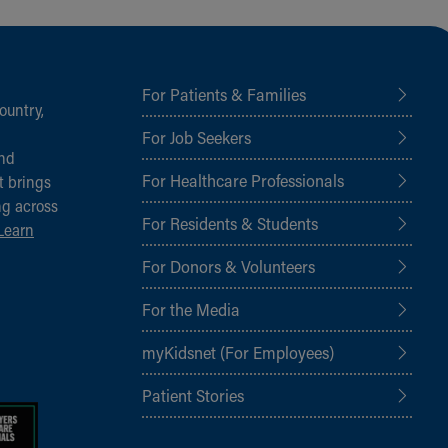
For Patients & Families
ountry,
For Job Seekers
and
For Healthcare Professionals
t brings
ng across
For Residents & Students
Learn
For Donors & Volunteers
For the Media
myKidsnet (For Employees)
Patient Stories