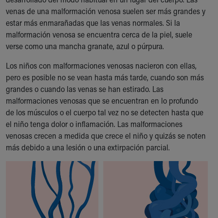
Ronald McDonald House Care Mobile
venas de una malformación venosa suelen ser más grandes y
Health Centers
estar más enmarañadas que las venas normales. Si la
Symptom Checker
malformación venosa se encuentra cerca de la piel, suele
Financial Services
verse como una mancha granate, azul o púrpura.
Price Estimates
Family Supports
Los niños con malformaciones venosas nacieron con ellas,
Sports Health Services Provider for Akron Zips
pero es posible no se vean hasta más tarde, cuando son más
New Parents
grandes o cuando las venas se han estirado. Las
Find a Pediatrics Location
malformaciones venosas que se encuentran en lo profundo
Find a Pediatrician
de los músculos o el cuerpo tal vez no se detecten hasta que
MyChart
el niño tenga dolor o inflamación. Las malformaciones
Make an Appointment
venosas crecen a medida que crece el niño y quizás se noten
Breastfeeding Medicine
más debido a una lesión o una extirpación parcial.
Child Passenger Safety
Safe Sleep for Babies
Safe Sleep
About Akron Children's Pediatrics
Who We Are
Building a Brighter Future