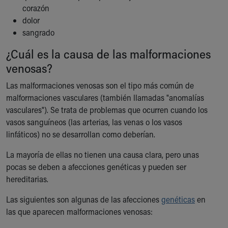
Financial Services
corazón
Rest Accommodations
dolor
Visiting
sangrado
Gift Shop
¿Cuál es la causa de las malformaciones
Department of Public Safety
Health Info
venosas?
Health Information
Las malformaciones venosas son el tipo más común de
Healthy Info, Healthy Kids
malformaciones vasculares (también llamadas "anomalías
Inside Children's Blog
vasculares"). Se trata de problemas que ocurren cuando los
KidsHealth Topics
vasos sanguíneos (las arterias, las venas o los vasos
Family Library
linfáticos) no se desarrollan como deberían.
Educational Resources
Injury Prevention
La mayoría de ellas no tienen una causa clara, pero unas
Medical Records
pocas se deben a afecciones genéticas y pueden ser
Symptom Checker
hereditarias.
Skip to main content
Las siguientes son algunas de las afecciones
genéticas
en
las que aparecen malformaciones venosas: