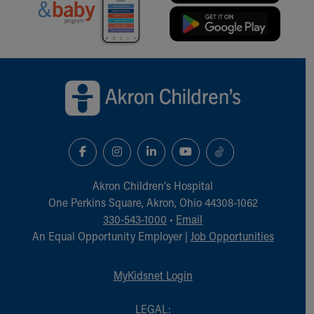
Back to top of page
Akron Children‘s Hospital
One Perkins Square, Akron, Ohio 44308-1062
330-543-1000
•
Email
An Equal Opportunity Employer |
Job Opportunities
MyKidsnet Login
LEGAL: