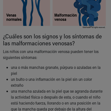
Our Mission, Vision, Promise
Calendar of Events
Community Mission
Connect With Us
Our Culture of Caring
¿Cuáles son los signos y los síntomas de
Newsroom
Our Leadership
las malformaciones venosas?
Quality and Patient Safety
Los niños con una malformación venosa pueden tener los
Unity and Engagement
siguientes síntomas:
Women's Board
Our History
una o más manchas granate, púrpura o azuladas en la
More childhood, please.™
piel
Cincinnati Children's
un bulto o una inflamación en la piel sin un color
Your Visit
extraño
MyChart Telehealth Visits
una mancha azulada en la piel que se agranda durante
Directions
la actividad física o después de esta, o cuando el niño
Doggie Brigade
está haciendo fuerza, llorando o en una posición en la
During Your Visit
que la mancha queda por debajo de la altura del