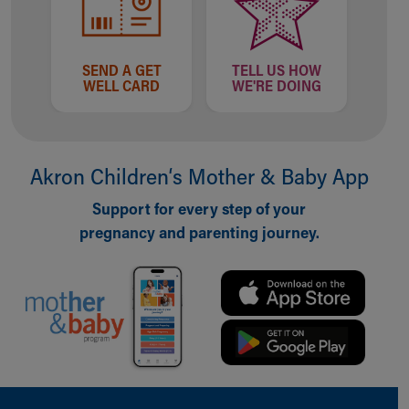
SEND A GET
TELL US HOW
WELL CARD
WE'RE DOING
Akron Children‘s Mother & Baby App
Support for every step of your
pregnancy and parenting journey.
Back to top of page