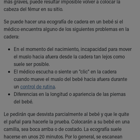
más graves, puede resultar imposible volver a colocar la
Financial Services
cabeza del fémur en su sitio.
Rest Accommodations
Visiting
Se puede hacer una ecografía de cadera en un bebé si el
Gift Shop
médico encuentra alguno de los siguientes problemas en la
Department of Public Safety
cadera:
Health Info
Health Information
En el momento del nacimiento, incapacidad para mover
Healthy Info, Healthy Kids
el muslo hacia afuera desde la cadera tan lejos como
Inside Children's Blog
suele ser posible.
KidsHealth Topics
El médico escucha o siente un "clic" en la cadera
Family Library
cuando mueve el muslo del bebé hacia afuera durante
Educational Resources
un
control de rutina
.
Injury Prevention
Diferencias en la longitud o apariencia de las piernas
Medical Records
del bebé.
Symptom Checker
Le pedirán que desvista parcialmente al bebé y que le quite
Skip to main content
el pañal para hacerle la prueba. Colocarán a su bebé en una
camilla, sea boca arriba o de costado. La ecografía suele
hacerse en unos 20 minutos. Por lo general, se escanean