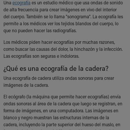
Una
ecografía
es un estudio médico que usa ondas de sonido
Ronald McDonald House Care Mobile
de alta frecuencia para crear imágenes en vivo del interior
Health Centers
del cuerpo. También se lo llama "sonograma". La ecografía les
Symptom Checker
permite a los médicos ver los tejidos blandos del cuerpo, lo
Financial Services
que no pueden hacer las radiografías.
Price Estimates
Family Supports
Los médicos piden hacer ecografías por muchas razones,
Sports Health Services Provider for Akron Zips
como buscar las causas del dolor, la hinchazón y la infección.
New Parents
Las ecografías son seguras e indoloras.
Find a Pediatrics Location
Find a Pediatrician
¿Qué es una ecografía de la cadera?
MyChart
Una ecografía de cadera utiliza ondas sonoras para crear
Make an Appointment
imágenes de la cadera.
Breastfeeding Medicine
Child Passenger Safety
El ecógrafo (la máquina que permite hacer ecografías) envía
Safe Sleep for Babies
ondas sonoras al área de la cadera que luego se registran, en
Safe Sleep
forma de imágenes, en una computadora. Las imágenes en
About Akron Children's Pediatrics
blanco y negro muestran las estructuras internas de la
Who We Are
cadera, incluyendo la parte superior del hueso del muslo, en
Building a Brighter Future