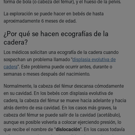
forma de bola (o cabeza del fémur), y el hueso de la pelvis.
Our Mission, Vision, Promise
La exploración se puede hacer en bebés de hasta
Calendar of Events
aproximadamente 6 meses de edad.
Community Mission
Connect With Us
¿Por qué se hacen ecografías de la
Our Culture of Caring
cadera?
Newsroom
Our Leadership
Los médicos solicitan una ecografía de la cadera cuando
Quality and Patient Safety
sospechan un problema llamado "
displasia evolutiva de
Unity and Engagement
cadera
". Este problema puede ocurrir antes, durante o
Women's Board
semanas o meses después del nacimiento.
Our History
Normalmente, la cabeza del fémur descansa cómodamente
More childhood, please.™
en su cavidad. En los bebés con displasia evolutiva de
Cincinnati Children's
cadera, la cabeza del fémur se mueve hacia adelante y hacia
Your Visit
atrás dentro de esa cavidad. En los casos más graves, la
MyChart Telehealth Visits
cabeza del fémur se puede salir de la cavidad (acetábulo),
Directions
aunque es posible volverla a colocar ejerciendo presión, lo
Doggie Brigade
que recibe el nombre de "
During Your Visit
dislocación
". En los casos todavía