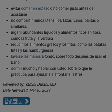
Financial Services
Rest Accommodations
evitar
comer en exceso
o no comer justo antes de
Visiting
acostarse
Gift Shop
no compartir nunca utensilios, tazas, vasos, pajitas o
Department of Public Safety
similares.
Health Info
ingerir abundantes líquidos y alimentos ricos en fibra,
Health Information
como la fruta y la verdura
Healthy Info, Healthy Kids
reducir los alimentos grasos y los fritos, como las patatas
Inside Children's Blog
fritas y las hamburguesas
KidsHealth Topics
lavarse las manos
a fondo, sobre todo después de usar el
Family Library
baño
Educational Resources
dormir
mucho y hablar con usted sobre lo que le
Injury Prevention
preocupa para ayudarle a afrontar el estrés
Medical Records
Reviewed by: Yamini Durani, MD
Symptom Checker
Date Reviewed: Mar 10, 2023
Skip to main content