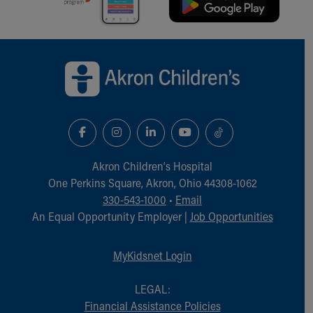
Back to top of page
Akron Children‘s Hospital
One Perkins Square, Akron, Ohio 44308-1062
330-543-1000
•
Email
An Equal Opportunity Employer |
Job Opportunities
MyKidsnet Login
LEGAL:
Financial Assistance Policies