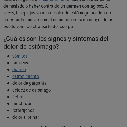
Ronald McDonald House Care Mobile
demasiado o haber contraído un germen contagioso. A
Health Centers
veces, las quejas sobre un dolor de estómago pueden no
Symptom Checker
tener nada que ver con el estómago en sí mismo; el dolor
Financial Services
puede venir de otra parte del cuerpo.
Price Estimates
¿Cuáles son los signos y síntomas del
Family Supports
Sports Health Services Provider for Akron Zips
dolor de estómago?
New Parents
vómitos
Find a Pediatrics Location
náuseas
Find a Pediatrician
diarrea
MyChart
estreñimiento
Make an Appointment
dolor de garganta
Breastfeeding Medicine
acidez de estómago
Child Passenger Safety
fiebre
Safe Sleep for Babies
hinchazón
Safe Sleep
retortijones
About Akron Children's Pediatrics
dolor al orinar
Who We Are
Building a Brighter Future