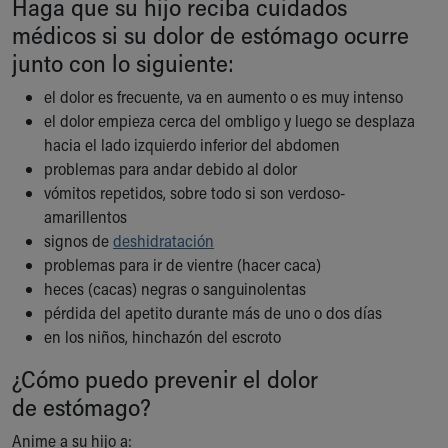
Haga que su hijo reciba cuidados
Our Mission, Vision, Promise
médicos si su dolor de estómago ocurre
Calendar of Events
junto con lo siguiente:
Community Mission
Connect With Us
el dolor es frecuente, va en aumento o es muy intenso
Our Culture of Caring
el dolor empieza cerca del ombligo y luego se desplaza
Newsroom
hacia el lado izquierdo inferior del abdomen
Our Leadership
problemas para andar debido al dolor
Quality and Patient Safety
vómitos repetidos, sobre todo si son verdoso-
Unity and Engagement
amarillentos
Women's Board
signos de
deshidratación
Our History
problemas para ir de vientre (hacer caca)
More childhood, please.™
heces (cacas) negras o sanguinolentas
Cincinnati Children's
pérdida del apetito durante más de uno o dos días
Your Visit
en los niños, hinchazón del escroto
MyChart Telehealth Visits
¿Cómo puedo prevenir el dolor
Directions
de estómago?
Doggie Brigade
During Your Visit
Anime a su hijo a: