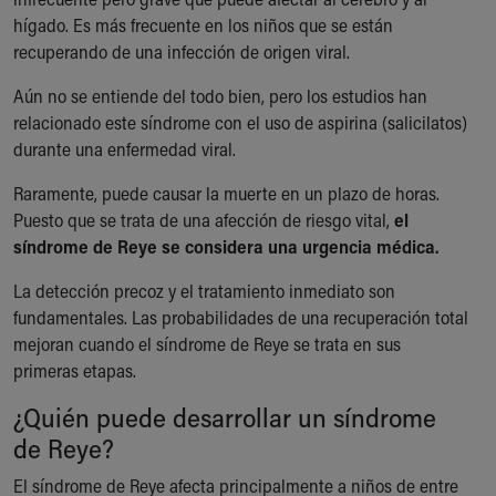
Ronald McDonald House Care Mobile
hígado. Es más frecuente en los niños que se están
Health Centers
recuperando de una infección de origen viral.
Symptom Checker
Financial Services
Aún no se entiende del todo bien, pero los estudios han
Price Estimates
relacionado este síndrome con el uso de aspirina (salicilatos)
Family Supports
durante una enfermedad viral.
Sports Health Services Provider for Akron Zips
Raramente, puede causar la muerte en un plazo de horas.
New Parents
Puesto que se trata de una afección de riesgo vital,
el
Find a Pediatrics Location
síndrome de Reye se considera una urgencia médica.
Find a Pediatrician
MyChart
La detección precoz y el tratamiento inmediato son
Make an Appointment
fundamentales. Las probabilidades de una recuperación total
Breastfeeding Medicine
mejoran cuando el síndrome de Reye se trata en sus
Child Passenger Safety
primeras etapas.
Safe Sleep for Babies
¿Quién puede desarrollar un síndrome
Safe Sleep
About Akron Children's Pediatrics
de Reye?
Who We Are
El síndrome de Reye afecta principalmente a niños de entre
Building a Brighter Future