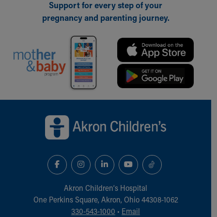
Support for every step of your
pregnancy and parenting journey.
Back to top of page
Akron Children‘s Hospital
One Perkins Square, Akron, Ohio 44308-1062
330-543-1000
•
Email