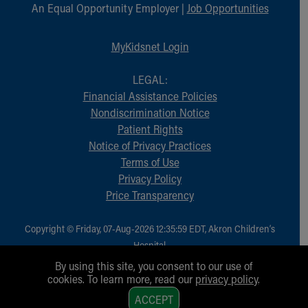
An Equal Opportunity Employer |
Job Opportunities
MyKidsnet Login
LEGAL:
Financial Assistance Policies
Nondiscrimination Notice
Patient Rights
Notice of Privacy Practices
Terms of Use
Privacy Policy
Price Transparency
Copyright © Friday, 07-Aug-2026 12:35:59 EDT, Akron Children‘s
Hospital.
All Rights Reserved.
By using this site, you consent to our use of
cookies. To learn more, read our
privacy policy
.
1
ACCEPT