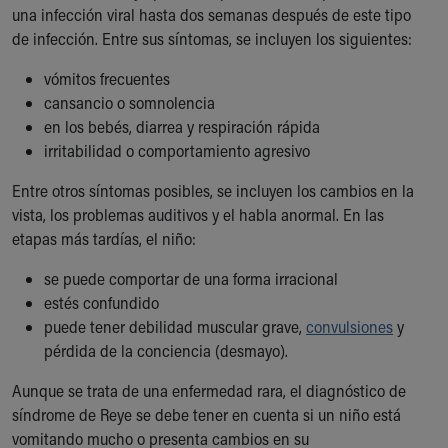
Financial Services
una infección viral hasta dos semanas después de este tipo
Rest Accommodations
de infección. Entre sus síntomas, se incluyen los siguientes:
Visiting
Gift Shop
vómitos frecuentes
Department of Public Safety
cansancio o somnolencia
Health Info
en los bebés, diarrea y respiración rápida
Health Information
irritabilidad o comportamiento agresivo
Healthy Info, Healthy Kids
Entre otros síntomas posibles, se incluyen los cambios en la
Inside Children's Blog
vista, los problemas auditivos y el habla anormal. En las
KidsHealth Topics
etapas más tardías, el niño:
Family Library
Educational Resources
se puede comportar de una forma irracional
Injury Prevention
estés confundido
Medical Records
puede tener debilidad muscular grave,
convulsiones
y
Symptom Checker
pérdida de la conciencia (desmayo).
Skip to main content
Aunque se trata de una enfermedad rara, el diagnóstico de
síndrome de Reye se debe tener en cuenta si un niño está
vomitando mucho o presenta cambios en su