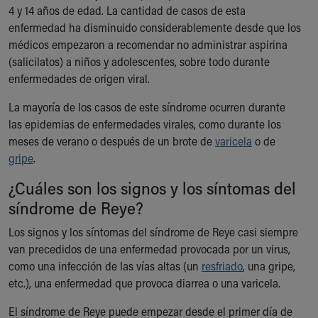
4 y 14 años de edad. La cantidad de casos de esta
Our Mission, Vision, Promise
enfermedad ha disminuido considerablemente desde que los
Calendar of Events
médicos empezaron a recomendar no administrar aspirina
Community Mission
(salicilatos) a niños y adolescentes, sobre todo durante
Connect With Us
enfermedades de origen viral.
Our Culture of Caring
Newsroom
La mayoría de los casos de este síndrome ocurren durante
Our Leadership
las epidemias de enfermedades virales, como durante los
Quality and Patient Safety
meses de verano o después de un brote de
varicela
o de
Unity and Engagement
gripe
.
Women's Board
¿Cuáles son los signos y los síntomas del
Our History
More childhood, please.™
síndrome de Reye?
Cincinnati Children's
Los signos y los síntomas del síndrome de Reye casi siempre
Your Visit
van precedidos de una enfermedad provocada por un virus,
MyChart Telehealth Visits
como una infección de las vías altas (un
resfriado
, una gripe,
Directions
etc.), una enfermedad que provoca diarrea o una varicela.
Doggie Brigade
During Your Visit
El síndrome de Reye puede empezar desde el primer día de