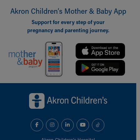
Akron Children‘s Mother & Baby App
Support for every step of your
pregnancy and parenting journey.
Back to top of page
Akron Children‘s Hospital