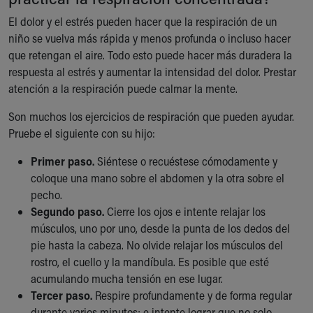
Our Mission, Vision, Promise
El dolor y el estrés pueden hacer que la respiración de un
Calendar of Events
niño se vuelva más rápida y menos profunda o incluso hacer
Community Mission
que retengan el aire. Todo esto puede hacer más duradera la
Connect With Us
respuesta al estrés y aumentar la intensidad del dolor. Prestar
Our Culture of Caring
atención a la respiración puede calmar la mente.
Newsroom
Our Leadership
Son muchos los ejercicios de respiración que pueden ayudar.
Quality and Patient Safety
Pruebe el siguiente con su hijo:
Unity and Engagement
Primer paso.
Siéntese o recuéstese cómodamente y
Women's Board
coloque una mano sobre el abdomen y la otra sobre el
Our History
pecho.
More childhood, please.™
Segundo paso.
Cierre los ojos e intente relajar los
Cincinnati Children's
músculos, uno por uno, desde la punta de los dedos del
Your Visit
pie hasta la cabeza. No olvide relajar los músculos del
MyChart Telehealth Visits
rostro, el cuello y la mandíbula. Es posible que esté
Directions
acumulando mucha tensión en ese lugar.
Doggie Brigade
Tercer paso.
Respire profundamente y de forma regular
During Your Visit
durante varios minutos; e intente lograr que no solo