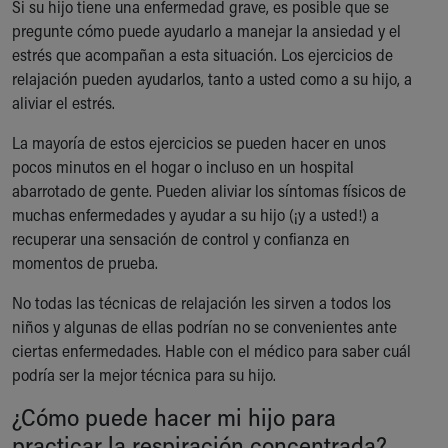
Si su hijo tiene una enfermedad grave, es posible que se
Ronald McDonald House Care Mobile
pregunte cómo puede ayudarlo a manejar la ansiedad y el
Health Centers
estrés que acompañan a esta situación. Los ejercicios de
Symptom Checker
relajación pueden ayudarlos, tanto a usted como a su hijo, a
Financial Services
aliviar el estrés.
Price Estimates
Family Supports
La mayoría de estos ejercicios se pueden hacer en unos
Sports Health Services Provider for Akron Zips
pocos minutos en el hogar o incluso en un hospital
New Parents
abarrotado de gente. Pueden aliviar los síntomas físicos de
Find a Pediatrics Location
muchas enfermedades y ayudar a su hijo (¡y a usted!) a
Find a Pediatrician
recuperar una sensación de control y confianza en
MyChart
momentos de prueba.
Make an Appointment
Breastfeeding Medicine
No todas las técnicas de relajación les sirven a todos los
Child Passenger Safety
niños y algunas de ellas podrían no se convenientes ante
Safe Sleep for Babies
ciertas enfermedades. Hable con el médico para saber cuál
Safe Sleep
podría ser la mejor técnica para su hijo.
About Akron Children's Pediatrics
¿Cómo puede hacer mi hijo para
Who We Are
practicar la respiración concentrada?
Building a Brighter Future