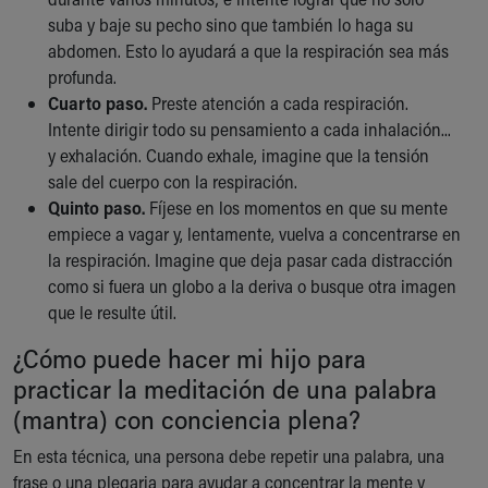
Financial Services
suba y baje su pecho sino que también lo haga su
Rest Accommodations
abdomen. Esto lo ayudará a que la respiración sea más
Visiting
profunda.
Gift Shop
Cuarto paso.
Preste atención a cada respiración.
Department of Public Safety
Intente dirigir todo su pensamiento a cada inhalación...
Health Info
y exhalación. Cuando exhale, imagine que la tensión
Health Information
sale del cuerpo con la respiración.
Healthy Info, Healthy Kids
Quinto paso.
Fíjese en los momentos en que su mente
Inside Children's Blog
empiece a vagar y, lentamente, vuelva a concentrarse en
KidsHealth Topics
la respiración. Imagine que deja pasar cada distracción
Family Library
como si fuera un globo a la deriva o busque otra imagen
Educational Resources
que le resulte útil.
Injury Prevention
Medical Records
¿Cómo puede hacer mi hijo para
Symptom Checker
practicar la meditación de una palabra
Skip to main content
(mantra) con conciencia plena?
En esta técnica, una persona debe repetir una palabra, una
frase o una plegaria para ayudar a concentrar la mente y