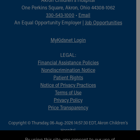
One Perkins Square, Akron, Ohio 44308-1062
330-543-1000
•
Email
An Equal Opportunity Employer |
Job Opportunities
MyKidsnet Login
LEGAL:
Financial Assistance Policies
Nondiscrimination Notice
Patient Rights
Notice of Privacy Practices
Terms of Use
Privacy Policy
Price Transparency
Copyright © Thursday, 06-Aug-2026 14:57:30 EDT, Akron Children‘s
Hospital.
All Rights Reserved.
By using this site, you consent to our use of