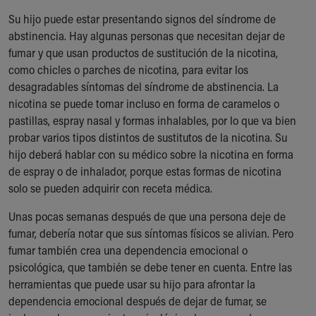
Our Mission, Vision, Promise
Su hijo puede estar presentando signos del síndrome de
Calendar of Events
abstinencia. Hay algunas personas que necesitan dejar de
Community Mission
fumar y que usan productos de sustitución de la nicotina,
Connect With Us
como chicles o parches de nicotina, para evitar los
Our Culture of Caring
desagradables síntomas del síndrome de abstinencia. La
Newsroom
nicotina se puede tomar incluso en forma de caramelos o
Our Leadership
pastillas, espray nasal y formas inhalables, por lo que va bien
Quality and Patient Safety
probar varios tipos distintos de sustitutos de la nicotina. Su
Unity and Engagement
hijo deberá hablar con su médico sobre la nicotina en forma
Women's Board
de espray o de inhalador, porque estas formas de nicotina
Our History
solo se pueden adquirir con receta médica.
More childhood, please.™
Unas pocas semanas después de que una persona deje de
Cincinnati Children's
fumar, debería notar que sus síntomas físicos se alivian. Pero
Your Visit
fumar también crea una dependencia emocional o
MyChart Telehealth Visits
psicológica, que también se debe tener en cuenta. Entre las
Directions
herramientas que puede usar su hijo para afrontar la
Doggie Brigade
dependencia emocional después de dejar de fumar, se
During Your Visit