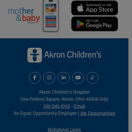
Back to top of page
Akron Children‘s Hospital
One Perkins Square, Akron, Ohio 44308-1062
330-543-1000
•
Email
An Equal Opportunity Employer |
Job Opportunities
MyKidsnet Login