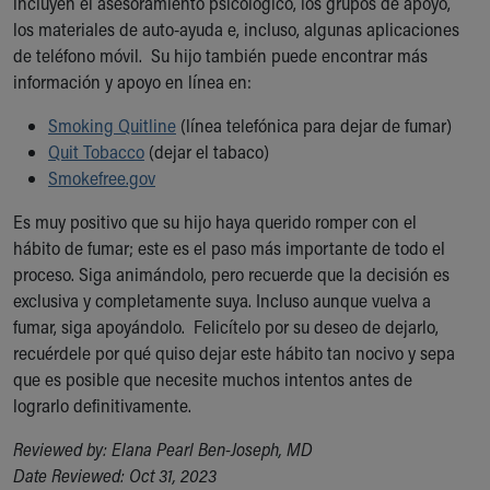
incluyen el asesoramiento psicológico, los grupos de apoyo,
Financial Services
los materiales de auto-ayuda e, incluso, algunas aplicaciones
Rest Accommodations
de teléfono móvil. Su hijo también puede encontrar más
Visiting
información y apoyo en línea en:
Gift Shop
Department of Public Safety
Smoking Quitline
(línea telefónica para dejar de fumar)
Health Info
Quit Tobacco
(dejar el tabaco)‎
Health Information
Smokefree.gov
Healthy Info, Healthy Kids
Inside Children's Blog
Es muy positivo que su hijo haya querido romper con el
KidsHealth Topics
hábito de fumar; este es el paso más importante de todo el
Family Library
proceso. Siga animándolo, pero recuerde que la decisión es
Educational Resources
exclusiva y completamente suya. Incluso aunque vuelva a
Injury Prevention
fumar, siga apoyándolo. Felicítelo por su deseo de dejarlo,
Medical Records
recuérdele por qué quiso dejar este hábito tan nocivo y sepa
Symptom Checker
que es posible que necesite muchos intentos antes de
Skip to main content
lograrlo definitivamente.
Reviewed by: Elana Pearl Ben-Joseph, MD
Date Reviewed: Oct 31, 2023