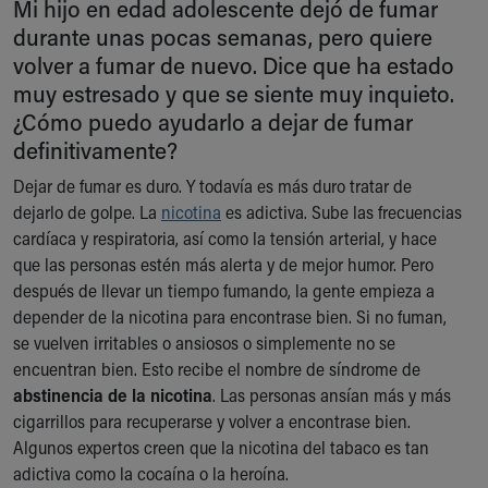
Mi hijo en edad adolescente dejó de fumar
Ronald McDonald House Care Mobile
durante unas pocas semanas, pero quiere
Health Centers
volver a fumar de nuevo. Dice que ha estado
Symptom Checker
muy estresado y que se siente muy inquieto.
Financial Services
¿Cómo puedo ayudarlo a dejar de fumar
Price Estimates
Family Supports
definitivamente?
Sports Health Services Provider for Akron Zips
Dejar de fumar es duro. Y todavía es más duro tratar de
New Parents
dejarlo de golpe. La
nicotina
es adictiva. Sube las frecuencias
Find a Pediatrics Location
cardíaca y respiratoria, así como la tensión arterial, y hace
Find a Pediatrician
que las personas estén más alerta y de mejor humor. Pero
MyChart
después de llevar un tiempo fumando, la gente empieza a
Make an Appointment
depender de la nicotina para encontrase bien. Si no fuman,
Breastfeeding Medicine
se vuelven irritables o ansiosos o simplemente no se
Child Passenger Safety
encuentran bien. Esto recibe el nombre de síndrome de
Safe Sleep for Babies
abstinencia de la nicotina
. Las personas ansían más y más
Safe Sleep
cigarrillos para recuperarse y volver a encontrase bien.
About Akron Children's Pediatrics
Algunos expertos creen que la nicotina del tabaco es tan
Who We Are
adictiva como la cocaína o la heroína.
Building a Brighter Future