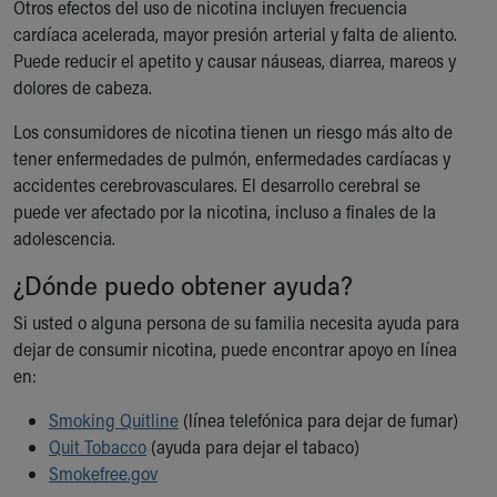
Financial Services
Otros efectos del uso de nicotina incluyen frecuencia
Rest Accommodations
cardíaca acelerada, mayor presión arterial y falta de aliento.
Visiting
Puede reducir el apetito y causar náuseas, diarrea, mareos y
Gift Shop
dolores de cabeza.
Department of Public Safety
Los consumidores de nicotina tienen un riesgo más alto de
Health Info
tener enfermedades de pulmón, enfermedades cardíacas y
Health Information
accidentes cerebrovasculares. El desarrollo cerebral se
Healthy Info, Healthy Kids
puede ver afectado por la nicotina, incluso a finales de la
Inside Children's Blog
adolescencia.
KidsHealth Topics
Family Library
¿Dónde puedo obtener ayuda?
Educational Resources
Si usted o alguna persona de su familia necesita ayuda para
Injury Prevention
dejar de consumir nicotina, puede encontrar apoyo en línea
Medical Records
en:
Symptom Checker
Skip to main content
Smoking Quitline
(línea telefónica para dejar de fumar)
Quit Tobacco
(ayuda para dejar el tabaco)‎
Smokefree.gov