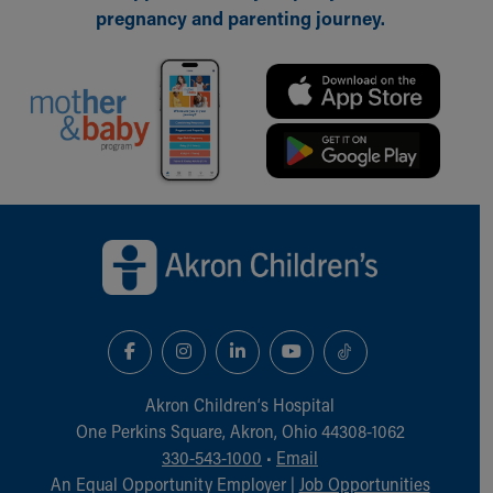
pregnancy and parenting journey.
Back to top of page
Akron Children‘s Hospital
One Perkins Square, Akron, Ohio 44308-1062
330-543-1000
•
Email
An Equal Opportunity Employer |
Job Opportunities