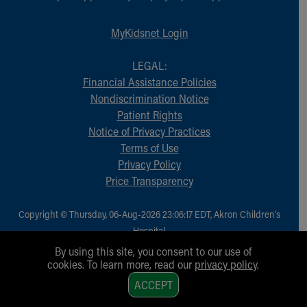
MyKidsnet Login
LEGAL:
Financial Assistance Policies
Nondiscrimination Notice
Patient Rights
Notice of Privacy Practices
Terms of Use
Privacy Policy
Price Transparency
Copyright © Thursday, 06-Aug-2026 23:06:17 EDT, Akron Children‘s
Hospital.
All Rights Reserved.
By using this site, you consent to our use of
cookies. To learn more, read our
privacy policy
.
1
ACCEPT