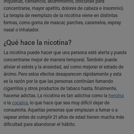
inquietud, cansancio, aburrimiento, dificultad para
Our Mission, Vision, Promise
concentrarse, mayor apetito, dolores de cabeza e insomnio).
Calendar of Events
La terapia de reemplazo de la nicotina viene en distintas
Community Mission
formas, como goma de mascar, parches, caramelos, espray
Connect With Us
nasal o inhalador.
Our Culture of Caring
¿Qué hace la nicotina?
Newsroom
Our Leadership
La nicotina puede hacer que una persona esté alerta y pueda
Quality and Patient Safety
concentrarse mejor de manera temporal. También puede
Unity and Engagement
aliviar el estrés y la ansiedad, así como mejorar el estado de
Women's Board
ánimo. Pero estos efectos desaparecen rápidamente y esta
Our History
es la razón por la que las personas continúan fumando
More childhood, please.™
cigarrillos y otros productos de tabaco hasta, finalmente,
Cincinnati Children's
hacerse adictas. La nicotina es tan adictiva como la
heroína
Your Visit
o la
cocaína
, lo que hace que sea muy difícil dejar de
MyChart Telehealth Visits
consumirla. Aquellas personas que empiezan a fumar o a
Directions
vapear antes de cumplir 21 años de edad tienen mucha más
Doggie Brigade
dificultad para abandonar el hábito.
During Your Visit