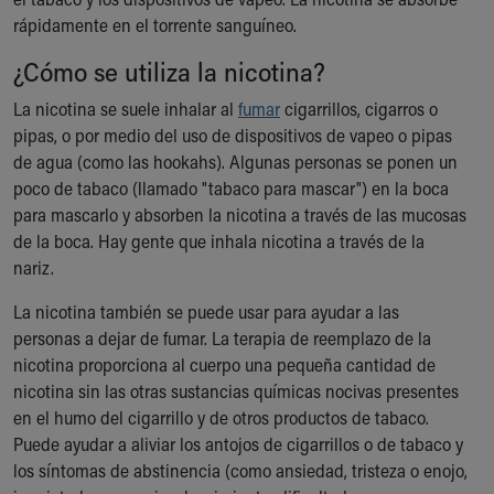
Ronald McDonald House Care Mobile
rápidamente en el torrente sanguíneo.
Health Centers
¿Cómo se utiliza la nicotina?
Symptom Checker
Financial Services
La nicotina se suele inhalar al
fumar
cigarrillos, cigarros o
Price Estimates
pipas, o por medio del uso de dispositivos de vapeo o pipas
Family Supports
de agua (como las hookahs). Algunas personas se ponen un
Sports Health Services Provider for Akron Zips
poco de tabaco (llamado "tabaco para mascar") en la boca
New Parents
para mascarlo y absorben la nicotina a través de las mucosas
Find a Pediatrics Location
de la boca. Hay gente que inhala nicotina a través de la
Find a Pediatrician
nariz.
MyChart
Make an Appointment
La nicotina también se puede usar para ayudar a las
Breastfeeding Medicine
personas a dejar de fumar. La terapia de reemplazo de la
Child Passenger Safety
nicotina proporciona al cuerpo una pequeña cantidad de
Safe Sleep for Babies
nicotina sin las otras sustancias químicas nocivas presentes
Safe Sleep
en el humo del cigarrillo y de otros productos de tabaco.
About Akron Children's Pediatrics
Puede ayudar a aliviar los antojos de cigarrillos o de tabaco y
Who We Are
los síntomas de abstinencia (como ansiedad, tristeza o enojo,
Building a Brighter Future