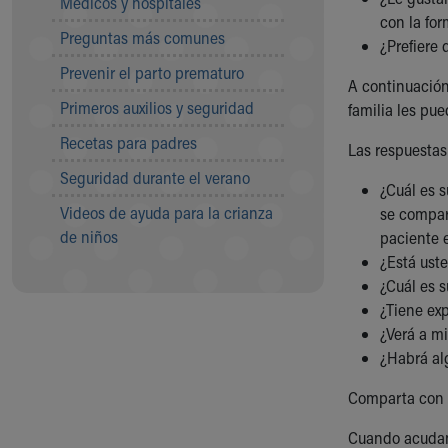
Médicos y hospitales
Visiting
con la for
Gift Shop
Preguntas más comunes
¿Prefiere 
Department of Public Safety
Prevenir el parto prematuro
Health Info
A continuación
Health Information
Primeros auxilios y seguridad
familia les pue
Healthy Info, Healthy Kids
Recetas para padres
Inside Children's Blog
Las respuestas
KidsHealth Topics
Seguridad durante el verano
¿Cuál es s
Family Library
Videos de ayuda para la crianza
se compart
Educational Resources
de niños
paciente 
Injury Prevention
¿Está ust
Medical Records
¿Cuál es 
Symptom Checker
¿Tiene ex
Skip to main content
¿Verá a mi
¿Habrá al
Comparta con s
Cuando acudan a