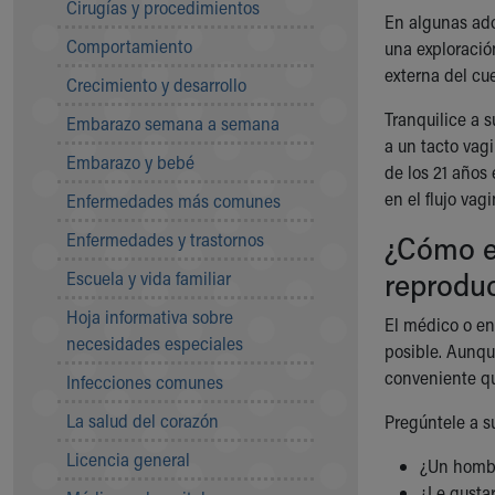
Cirugías y procedimientos
Community Mission
En algunas ado
Comportamiento
Connect With Us
una exploración
Our Culture of Caring
externa del cue
Crecimiento y desarrollo
Newsroom
Tranquilice a 
Embarazo semana a semana
Our Leadership
a un tacto vag
Quality and Patient Safety
Embarazo y bebé
de los 21 años
Unity and Engagement
en el flujo va
Enfermedades más comunes
Women's Board
Our History
Enfermedades y trastornos
¿Cómo el
More childhood, please.™
reproduc
Escuela y vida familiar
Cincinnati Children's
Your Visit
Hoja informativa sobre
El médico o en
MyChart Telehealth Visits
necesidades especiales
posible. Aunqu
Directions
conveniente qu
Infecciones comunes
Doggie Brigade
During Your Visit
La salud del corazón
Pregúntele a su
Financial Services
Licencia general
¿Un hombr
Rest Accommodations
¿Le gustar