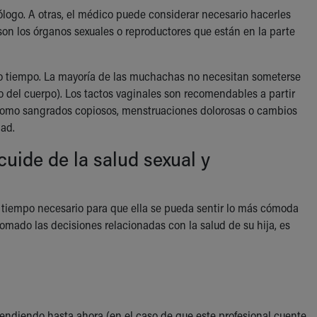
cólogo. A otras, el médico puede considerar necesario hacerles
s son los órganos sexuales o reproductores que están en la parte
poco tiempo. La mayoría de las muchachas no necesitan someterse
o del cuerpo). Los tactos vaginales son recomendables a partir
 como sangrados copiosos, menstruaciones dolorosas o cambios
dad.
cuide de la salud sexual y
 tiempo necesario para que ella se pueda sentir lo más cómoda
mado las decisiones relacionadas con la salud de su hija, es
tendiendo hasta ahora (en el caso de que este profesional cuente