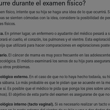
rre durante el examen físico?
n físico, intente que su hija se haga una idea de lo que ocurrirá. S
as se sienten cómodas con la idea, considere la posibilidad de perm
s físicos.
ca.
En primer lugar, un enfermero o ayudante del médico pesará a su 
rará el cuello, el corazón, los pulmones y el vientre. Esta explorac
hija que utilizará para hacer comparaciones en exploraciones poster
rio.
El cáncer de mama es muy poco frecuente en las adolescente
inecológica. El médico examinará los senos de su hija para asegurar
 u otros problemas.
lógico externo.
En el caso de que no lo haya hecho todavía, su hi
 sábana. Lo más probable es que le pidan que se acueste en la mesa
 sí. Es posible que el médico le pida que ponga los pies sobre unos 
rnos). El objetivo de esta parte del examen es asegurarse de que no
lógico interno (tacto vaginal).
Si es necesario realizar un tacto v
no en la parte externa del vientre de su hija y uno o dos dedos den