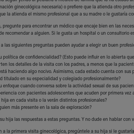
mación ginecológica necesaria) o prefiere que la atienda otro profe
que la atienda el mismo profesional que a su madre o le gustaría c
, pregunte para encontrar un médico que encaje bien en las necesid
de recomendar a alguien. Si le gusta un hospital o un consultorio es
 a las siguientes preguntas pueden ayudar a elegir un buen profesio
u política de confidencialidad? (Esto puede influir en lo abierta que
en los detalles de la visita con los padres, a menos que la pacient
está haciendo algo nocivo. Asimismo, cada estado cuenta con sus p
ed titulado en su especialidad y colegiado profesionalmente?
su enfoque cuando conversa sobre la actividad sexual de sus pacien
periencia con pacientes adolescentes que acuden por primera vez a
 hija en cada visita o la verán distintos profesionales?
guien más presente en la sala de exploración?
u hija las respuestas a estas preguntas. Y no dude en hablar con va
 la primera visita ginecológica, pregúntele a su hija si le gustarí