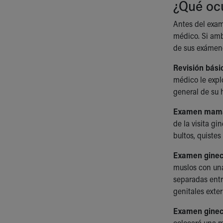
¿Qué ocu
Antes del exame
médico. Si amb
de sus exámene
Revisión bási
médico le explo
general de su 
Examen mama
de la visita g
bultos, quistes
Examen gineco
muslos con una
separadas entre
genitales exte
Examen gineco
colocará una ma