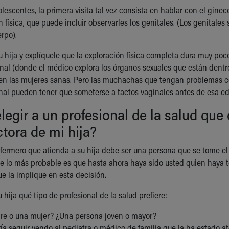
lescentes, la primera visita tal vez consista en hablar con el gine
 física, que puede incluir observarles los genitales. (Los genitale
rpo).
su hija y explíquele que la exploración física completa dura muy 
inal (donde el médico explora los órganos sexuales que están dentr
 en las mujeres sanas. Pero las muchachas que tengan problemas
ginal pueden tener que someterse a tactos vaginales antes de esa e
egir a un profesional de la salud que 
tora de mi hija?
fermero que atienda a su hija debe ser una persona que se tome el
e lo más probable es que hasta ahora haya sido usted quien haya to
e la implique en esta decisión.
 hija qué tipo de profesional de la salud prefiere:
e o una mujer? ¿Una persona joven o mayor?
ía seguir yendo al pediatra o médico de familia que la ha estado a