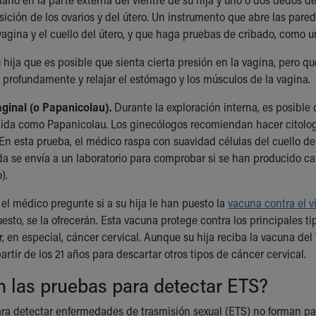
sición de los ovarios y del útero. Un instrumento que abre las pare
vagina y el cuello del útero, y que haga pruebas de cribado, como u
 hija que es posible que sienta cierta presión en la vagina, pero qu
y profundamente y relajar el estómago y los músculos de la vagina.
aginal (o Papanicolau).
Durante la exploración interna, es posible 
da como Papanicolau. Los ginecólogos recomiendan hacer citologías
En esta prueba, el médico raspa con suavidad células del cuello de
da se envía a un laboratorio para comprobar si se han producido cam
).
 el médico pregunte si a su hija le han puesto la
vacuna contra el 
esto, se la ofrecerán. Esta vacuna protege contra los principales t
r, en especial, cáncer cervical. Aunque su hija reciba la vacuna de
artir de los 21 años para descartar otros tipos de cáncer cervical.
 las pruebas para detectar ETS?
ra detectar enfermedades de trasmisión sexual (ETS) no forman par