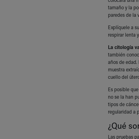
tamaño y la po
paredes de la 
Explíquele a su
respirar lenta 
La citología v
también conoci
años de edad. 
muestra extraí
cuello del útero
Es posible que
no se la han pu
tipos de cánce
regularidad a p
¿Qué son
Las pruebas pa