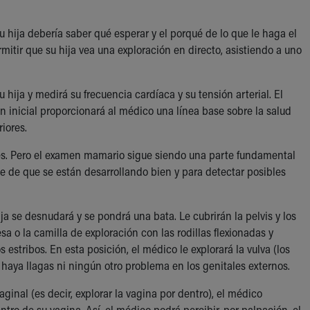
u hija debería saber qué esperar y el porqué de lo que le haga el
itir que su hija vea una exploración en directo, asistiendo a uno
hija y medirá su frecuencia cardíaca y su tensión arterial. El
ión inicial proporcionará al médico una línea base sobre la salud
iores.
s. Pero el examen mamario sigue siendo una parte fundamental
se de que se están desarrollando bien y para detectar posibles
ja se desnudará y se pondrá una bata. Le cubrirán la pelvis y los
 o la camilla de exploración con las rodillas flexionadas y
estribos. En esta posición, el médico le explorará la vulva (los
 haya llagas ni ningún otro problema en los genitales externos.
aginal (es decir, explorar la vagina por dentro), el médico
tro de su vagina. Así, el médico podrá percibir, por palpación, el