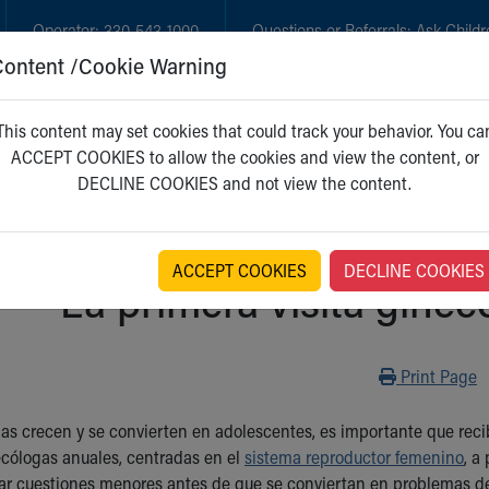
Operator:
330-543-1000
Questions or Referrals:
Ask Childr
Content /Cookie Warning
GET CARE
NEW PARENTS
WH
This content may set cookies that could track your behavior. You ca
ACCEPT COOKIES to allow the cookies and view the content, or
DECLINE COOKIES and not view the content.
ACCEPT COOKIES
DECLINE COOKIES
La primera visita ginec
Print
Print Page
as crecen y se convierten en adolescentes, es importante que r
cólogas anuales, centradas en el
sistema reproductor femenino
, a
ar cuestiones menores antes de que se conviertan en problemas d