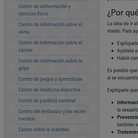
Symptom Checker
Centro de alimentación y
¿Por qué
Financial Services
ejercicio físico
Price Estimates
La idea de ir 
Centro de información sobre el
Family Supports
miedo. Para ay
asma
Sports Health Services Provider for Akron Zips
New Parents
Centro de información sobre el
Explíquele
Find a Pediatrics Location
cáncer
Ayúdela a 
Find a Pediatrician
Hable con
Centro de información sobre la
MyChart
gripe
Make an Appointment
Es posible que
Breastfeeding Medicine
si se encuentr
Centro de juegos y aprendizaje
Child Passenger Safety
Centro de medicina deportiva
Explíquele que 
Safe Sleep for Babies
Safe Sleep
Centro de parálisis cerebral
Informaci
About Akron Children's Pediatrics
la sexual
Centro del embarazo y los recién
Who We Are
Prevenci
nacidos
Building a Brighter Future
también so
Our Mission, Vision, Promise
Centro sobre la diabetes
Tratamien
Calendar of Events