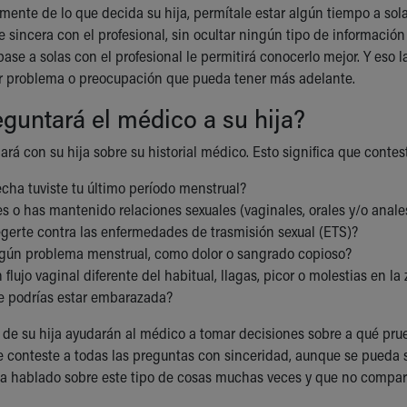
ente de lo que decida su hija, permítale estar algún tiempo a solas
sincera con el profesional, sin ocultar ningún tipo de información
pase a solas con el profesional le permitirá conocerlo mejor. Y eso
r problema o preocupación que pueda tener más adelante.
guntará el médico a su hija?
ará con su hija sobre su historial médico. Esto significa que conte
cha tuviste tu último período menstrual?
 o has mantenido relaciones sexuales (vaginales, orales y/o anales
egerte contra las enfermedades de trasmisión sexual (ETS)?
lgún problema menstrual, como dolor o sangrado copioso?
 flujo vaginal diferente del habitual, llagas, picor o molestias en la
e podrías estar embarazada?
 de su hija ayudarán al médico a tomar decisiones sobre a qué prueb
 conteste a todas las preguntas con sinceridad, aunque se pueda s
a hablado sobre este tipo de cosas muchas veces y que no compart