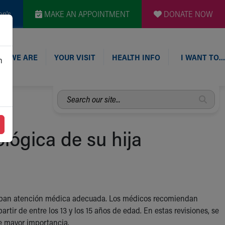
en's
MAKE AN APPOINTMENT
DONATE NOW
O WE ARE
YOUR VISIT
HEALTH INFO
I WANT TO…
n
Search
our
site...
ológica de su hija
eciban atención médica adecuada. Los médicos recomiendan
 partir de entre los 13 y los 15 años de edad. En estas revisiones, se
e mayor importancia.