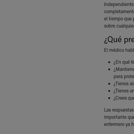
Independientem
completamente 
el tiempo que 
sobre cualquie
¿Qué pre
El médico habl
¿En qué fe
¿Mantienes
para prot
¿Tienes a
¿Tienes un
¿Crees qu
Las respuestas
importante que
enfermero ya h