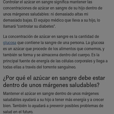
Controlar el azúcar en sangre significa mantener las
Ronald McDonald House Care Mobile
concentraciones de azúcar en sangre de su hijo dentro de
Health Centers
unos márgenes saludables: ni demasiado altas mi
Symptom Checker
demasiado bajas. El equipo médico que lleva a su hijo, lo
Financial Services
llamará "controlar su diabetes".
Price Estimates
Family Supports
La concentración de azúcar en sangre es la cantidad de
Sports Health Services Provider for Akron Zips
glucosa
que contiene la sangre de una persona. La glucosa
New Parents
es un azúcar que procede de los alimentos que comemos, y
Find a Pediatrics Location
también se forma y se almacena dentro del cuerpo. Es la
Find a Pediatrician
principal fuente de energía de las células corporales y llega a
MyChart
todas ellas a través del torrente sanguíneo.
Make an Appointment
¿Por qué el azúcar en sangre debe estar
Breastfeeding Medicine
Child Passenger Safety
dentro de unos márgenes saludables?
Safe Sleep for Babies
Mantener el azúcar en sangre dentro de unos márgenes
Safe Sleep
saludables ayudará a su hijo a tener más energía y a crecer
About Akron Children's Pediatrics
bien. También lo ayudará a prevenir posibles problemas de
Who We Are
salud en el futuro.
Building a Brighter Future