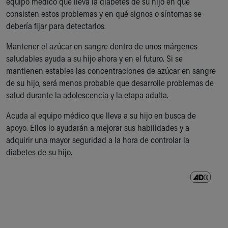
equipo médico que lleva la diabetes de su hijo en qué
Financial Services
consisten estos problemas y en qué signos o síntomas se
Rest Accommodations
debería fijar para detectarlos.
Visiting
Gift Shop
Mantener el azúcar en sangre dentro de unos márgenes
Department of Public Safety
saludables ayuda a su hijo ahora y en el futuro. Si se
Health Info
mantienen estables las concentraciones de azúcar en sangre
Health Information
de su hijo, será menos probable que desarrolle problemas de
Healthy Info, Healthy Kids
salud durante la adolescencia y la etapa adulta.
Inside Children's Blog
KidsHealth Topics
Acuda al equipo médico que lleva a su hijo en busca de
Family Library
apoyo. Ellos lo ayudarán a mejorar sus habilidades y a
Educational Resources
adquirir una mayor seguridad a la hora de controlar la
Injury Prevention
diabetes de su hijo.
Medical Records
Symptom Checker
Skip to main content