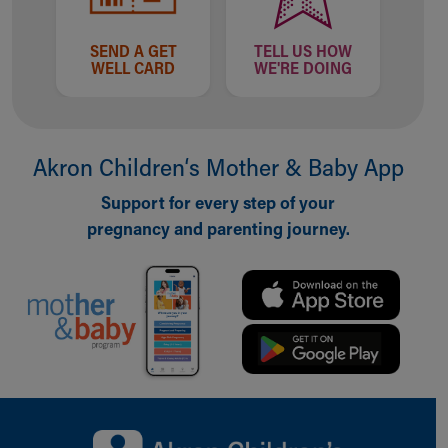
SEND A GET
TELL US HOW
WELL CARD
WE'RE DOING
Akron Children‘s Mother & Baby App
Support for every step of your
pregnancy and parenting journey.
Back to top of page