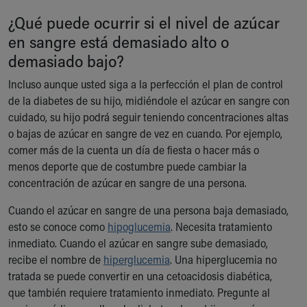
Our Mission, Vision, Promise
¿Qué puede ocurrir si el nivel de azúcar
Calendar of Events
en sangre está demasiado alto o
Community Mission
demasiado bajo?
Connect With Us
Our Culture of Caring
Incluso aunque usted siga a la perfección el plan de control
Newsroom
de la diabetes de su hijo, midiéndole el azúcar en sangre con
Our Leadership
cuidado, su hijo podrá seguir teniendo concentraciones altas
Quality and Patient Safety
o bajas de azúcar en sangre de vez en cuando. Por ejemplo,
Unity and Engagement
comer más de la cuenta un día de fiesta o hacer más o
Women's Board
menos deporte que de costumbre puede cambiar la
Our History
concentración de azúcar en sangre de una persona.
More childhood, please.™
Cuando el azúcar en sangre de una persona baja demasiado,
Cincinnati Children's
esto se conoce como
hipoglucemia
. Necesita tratamiento
Your Visit
inmediato. Cuando el azúcar en sangre sube demasiado,
MyChart Telehealth Visits
recibe el nombre de
hiperglucemia
. Una hiperglucemia no
Directions
tratada se puede convertir en una cetoacidosis diabética,
Doggie Brigade
que también requiere tratamiento inmediato. Pregunte al
During Your Visit