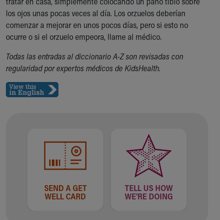
tratar en casa, simplemente colocando un paño tibio sobre
Our Mission, Vision, Promise
los ojos unas pocas veces al día. Los orzuelos deberían
Calendar of Events
comenzar a mejorar en unos pocos días, pero si esto no
Community Mission
ocurre o si el orzuelo empeora, llame al médico.
Connect With Us
Todas las entradas al diccionario A-Z son revisadas con
Our Culture of Caring
regularidad por expertos médicos de KidsHealth.
Newsroom
Our Leadership
Quality and Patient Safety
Unity and Engagement
Women's Board
Our History
More childhood, please.™
Cincinnati Children's
Your Visit
MyChart Telehealth Visits
Directions
SEND A GET
TELL US HOW
WELL CARD
WE'RE DOING
Doggie Brigade
During Your Visit