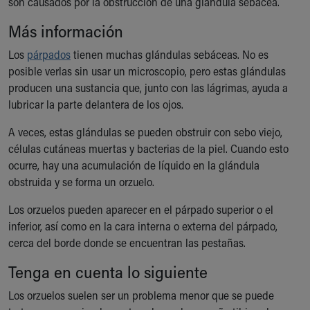
son causados por la obstrucción de una glándula sebácea.
Ronald McDonald House Care Mobile
Health Centers
Más información
Symptom Checker
Los
párpados
tienen muchas glándulas sebáceas. No es
Financial Services
posible verlas sin usar un microscopio, pero estas glándulas
Price Estimates
producen una sustancia que, junto con las lágrimas, ayuda a
Family Supports
lubricar la parte delantera de los ojos.
Sports Health Services Provider for Akron Zips
New Parents
A veces, estas glándulas se pueden obstruir con sebo viejo,
Find a Pediatrics Location
células cutáneas muertas y bacterias de la piel. Cuando esto
Find a Pediatrician
ocurre, hay una acumulación de líquido en la glándula
MyChart
obstruida y se forma un orzuelo.
Make an Appointment
Breastfeeding Medicine
Los orzuelos pueden aparecer en el párpado superior o el
Child Passenger Safety
inferior, así como en la cara interna o externa del párpado,
Safe Sleep for Babies
cerca del borde donde se encuentran las pestañas.
Safe Sleep
Tenga en cuenta lo siguiente
About Akron Children's Pediatrics
Who We Are
Los orzuelos suelen ser un problema menor que se puede
Building a Brighter Future