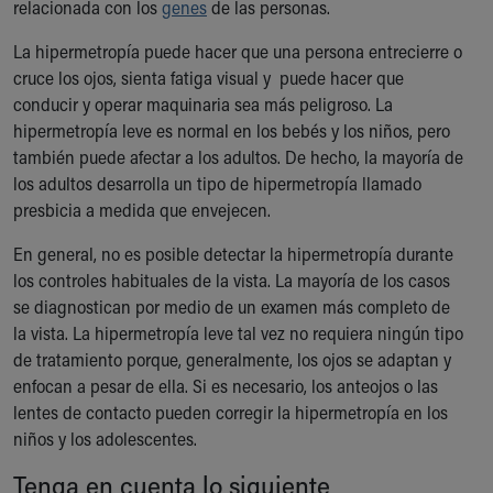
relacionada con los
genes
de las personas.
Our Mission, Vision, Promise
Calendar of Events
La hipermetropía puede hacer que una persona entrecierre o
Community Mission
cruce los ojos, sienta fatiga visual y puede hacer que
Connect With Us
conducir y operar maquinaria sea más peligroso. La
Our Culture of Caring
hipermetropía leve es normal en los bebés y los niños, pero
Newsroom
también puede afectar a los adultos. De hecho, la mayoría de
Our Leadership
los adultos desarrolla un tipo de hipermetropía llamado
Quality and Patient Safety
presbicia a medida que envejecen.
Unity and Engagement
En general, no es posible detectar la hipermetropía durante
Women's Board
los controles habituales de la vista. La mayoría de los casos
Our History
se diagnostican por medio de un examen más completo de
More childhood, please.™
la vista. La hipermetropía leve tal vez no requiera ningún tipo
Cincinnati Children's
de tratamiento porque, generalmente, los ojos se adaptan y
Your Visit
enfocan a pesar de ella. Si es necesario, los anteojos o las
MyChart Telehealth Visits
lentes de contacto pueden corregir la hipermetropía en los
Directions
niños y los adolescentes.
Doggie Brigade
During Your Visit
Tenga en cuenta lo siguiente