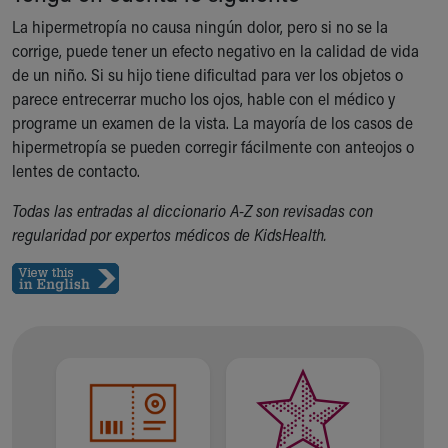
Financial Services
La hipermetropía no causa ningún dolor, pero si no se la
Rest Accommodations
corrige, puede tener un efecto negativo en la calidad de vida
Visiting
de un niño. Si su hijo tiene dificultad para ver los objetos o
Gift Shop
parece entrecerrar mucho los ojos, hable con el médico y
Department of Public Safety
programe un examen de la vista. La mayoría de los casos de
Health Info
hipermetropía se pueden corregir fácilmente con anteojos o
Health Information
lentes de contacto.
Healthy Info, Healthy Kids
Inside Children's Blog
Todas las entradas al diccionario A-Z son revisadas con
KidsHealth Topics
regularidad por expertos médicos de KidsHealth.
Family Library
Educational Resources
Injury Prevention
Medical Records
Symptom Checker
Skip to main content