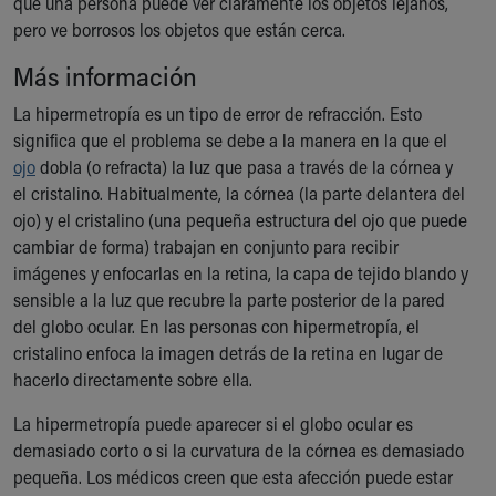
que una persona puede ver claramente los objetos lejanos,
Ronald McDonald House Care Mobile
pero ve borrosos los objetos que están cerca.
Health Centers
Symptom Checker
Más información
Financial Services
La hipermetropía es un tipo de error de refracción. Esto
Price Estimates
significa que el problema se debe a la manera en la que el
Family Supports
ojo
dobla (o refracta) la luz que pasa a través de la córnea y
Sports Health Services Provider for Akron Zips
el cristalino. Habitualmente, la córnea (la parte delantera del
New Parents
ojo) y el cristalino (una pequeña estructura del ojo que puede
Find a Pediatrics Location
cambiar de forma) trabajan en conjunto para recibir
Find a Pediatrician
imágenes y enfocarlas en la retina, la capa de tejido blando y
MyChart
sensible a la luz que recubre la parte posterior de la pared
Make an Appointment
del globo ocular. En las personas con hipermetropía, el
Breastfeeding Medicine
cristalino enfoca la imagen detrás de la retina en lugar de
Child Passenger Safety
hacerlo directamente sobre ella.
Safe Sleep for Babies
Safe Sleep
La hipermetropía puede aparecer si el globo ocular es
About Akron Children's Pediatrics
demasiado corto o si la curvatura de la córnea es demasiado
Who We Are
pequeña. Los médicos creen que esta afección puede estar
Building a Brighter Future