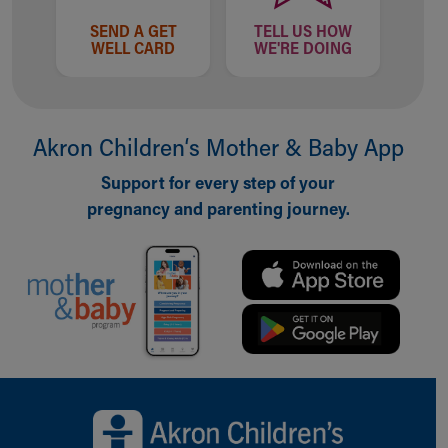
SEND A GET
TELL US HOW
WELL CARD
WE'RE DOING
Akron Children‘s Mother & Baby App
Support for every step of your
pregnancy and parenting journey.
Back to top of page