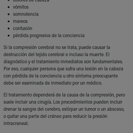
Our Mission, Vision, Promise
vómitos
Calendar of Events
somnolencia
Community Mission
mareos
Connect With Us
confusión
Our Culture of Caring
pérdida progresiva de la conciencia
Newsroom
Si la compresión cerebral no se trata, puede causar la
Our Leadership
destrucción del tejido cerebral e incluso la muerte. El
Quality and Patient Safety
diagnóstico y el tratamiento inmediatos son fundamentales.
Unity and Engagement
Por eso, cualquier persona que sufra una lesión en la cabeza
Women's Board
con pérdida de la conciencia u otro síntoma preocupante
Our History
debe ser examinada de inmediato por un médico.
More childhood, please.™
Cincinnati Children's
El tratamiento dependerá de la causa de la compresión, pero
Your Visit
suele incluir una cirugía. Los procedimientos pueden incluir
MyChart Telehealth Visits
drenar la sangre del cerebro, extirpar un tumor o un absceso,
Directions
o quitar una parte del cráneo para reducir la presión
Doggie Brigade
intracraneal.
During Your Visit