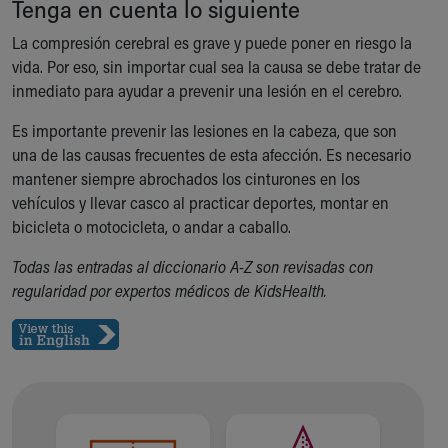
Tenga en cuenta lo siguiente
Financial Services
Rest Accommodations
La compresión cerebral es grave y puede poner en riesgo la
Visiting
vida. Por eso, sin importar cual sea la causa se debe tratar de
Gift Shop
inmediato para ayudar a prevenir una lesión en el cerebro.
Department of Public Safety
Health Info
Es importante prevenir las lesiones en la cabeza, que son
Health Information
una de las causas frecuentes de esta afección. Es necesario
Healthy Info, Healthy Kids
mantener siempre abrochados los cinturones en los
Inside Children's Blog
vehículos y llevar casco al practicar deportes, montar en
KidsHealth Topics
bicicleta o motocicleta, o andar a caballo.
Family Library
Todas las entradas al diccionario A-Z son revisadas con
Educational Resources
regularidad por expertos médicos de KidsHealth.
Injury Prevention
Medical Records
Symptom Checker
Skip to main content