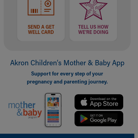
SEND A GET
TELL US HOW
WELL CARD
WE'RE DOING
Akron Children‘s Mother & Baby App
Support for every step of your
pregnancy and parenting journey.
Back to top of page