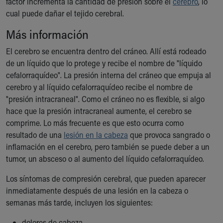
factor incrementa la cantidad de presión sobre el
cerebro
, lo
Ronald McDonald House Care Mobile
cual puede dañar el tejido cerebral.
Health Centers
Symptom Checker
Más información
Financial Services
El cerebro se encuentra dentro del cráneo. Allí está rodeado
Price Estimates
de un líquido que lo protege y recibe el nombre de "líquido
Family Supports
cefalorraquídeo". La presión interna del cráneo que empuja al
Sports Health Services Provider for Akron Zips
cerebro y al líquido cefalorraquídeo recibe el nombre de
New Parents
"presión intracraneal". Como el cráneo no es flexible, si algo
Find a Pediatrics Location
hace que la presión intracraneal aumente, el cerebro se
Find a Pediatrician
comprime. Lo más frecuente es que esto ocurra como
MyChart
resultado de una
lesión en la cabeza
que provoca sangrado o
Make an Appointment
inflamación en el cerebro, pero también se puede deber a un
Breastfeeding Medicine
tumor, un absceso o al aumento del líquido cefalorraquídeo.
Child Passenger Safety
Safe Sleep for Babies
Los síntomas de compresión cerebral, que pueden aparecer
Safe Sleep
inmediatamente después de una lesión en la cabeza o
About Akron Children's Pediatrics
semanas más tarde, incluyen los siguientes:
Who We Are
Building a Brighter Future
dolores de cabeza