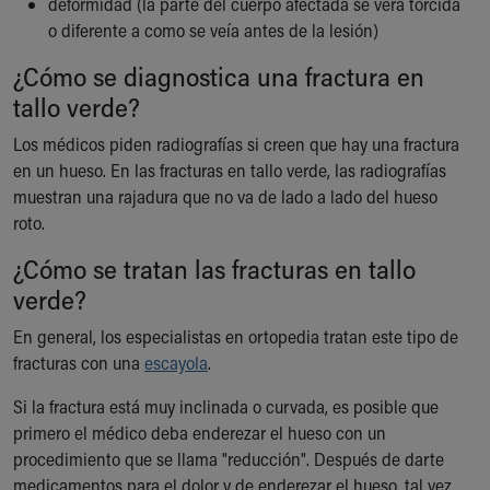
deformidad (la parte del cuerpo afectada se verá torcida
Financial Services
o diferente a como se veía antes de la lesión)
Rest Accommodations
Visiting
¿Cómo se diagnostica una fractura en
Gift Shop
tallo verde?
Department of Public Safety
Health Info
Los médicos piden radiografías si creen que hay una fractura
Health Information
en un hueso. En las fracturas en tallo verde, las radiografías
Healthy Info, Healthy Kids
muestran una rajadura que no va de lado a lado del hueso
Inside Children's Blog
roto.
KidsHealth Topics
¿Cómo se tratan las fracturas en tallo
Family Library
verde?
Educational Resources
Injury Prevention
En general, los especialistas en ortopedia tratan este tipo de
Medical Records
fracturas con una
escayola
.
Symptom Checker
Skip to main content
Si la fractura está muy inclinada o curvada, es posible que
primero el médico deba enderezar el hueso con un
procedimiento que se llama "reducción". Después de darte
medicamentos para el dolor y de enderezar el hueso, tal vez