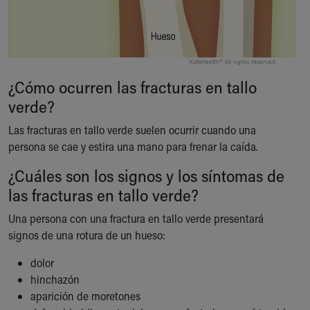
Our Mission, Vision, Promise
Calendar of Events
Community Mission
Connect With Us
Our Culture of Caring
¿Cómo ocurren las fracturas en tallo
Newsroom
verde?
Our Leadership
Las fracturas en tallo verde suelen ocurrir cuando una
Quality and Patient Safety
persona se cae y estira una mano para frenar la caída.
Unity and Engagement
Women's Board
¿Cuáles son los signos y los síntomas de
Our History
las fracturas en tallo verde?
More childhood, please.™
Cincinnati Children's
Una persona con una fractura en tallo verde presentará
Your Visit
signos de una rotura de un hueso:
MyChart Telehealth Visits
dolor
Directions
hinchazón
Doggie Brigade
aparición de moretones
During Your Visit