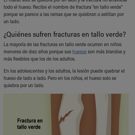
Ronald McDonald House Care Mobile
todo el hueso. Recibe el nombre de fractura "en tallo verde"
Health Centers
porque se parece a las ramas que se quiebran o astillan por
Symptom Checker
un lado.
Financial Services
¿Quiénes sufren fracturas en tallo verde?
Price Estimates
Family Supports
La mayoría de las fracturas en tallo verde ocurren en niños
Sports Health Services Provider for Akron Zips
menores de diez años porque sus
huesos
son más blandos y
New Parents
más flexibles que los de los adultos.
Find a Pediatrics Location
Find a Pediatrician
En los adolescentes y los adultos, la lesión puede quebrar el
MyChart
hueso de lado a lado. Pero en los niños, el hueso solo se
Make an Appointment
quiebra por un lado.
Breastfeeding Medicine
Child Passenger Safety
Safe Sleep for Babies
Safe Sleep
About Akron Children's Pediatrics
Who We Are
Building a Brighter Future