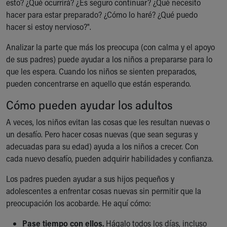
esto? ¿Qué ocurrirá? ¿Es seguro continuar? ¿Qué necesito
Our Mission, Vision, Promise
hacer para estar preparado? ¿Cómo lo haré? ¿Qué puedo
Calendar of Events
hacer si estoy nervioso?".
Community Mission
Analizar la parte que más los preocupa (con calma y el apoyo
Connect With Us
de sus padres) puede ayudar a los niños a prepararse para lo
Our Culture of Caring
que les espera. Cuando los niños se sienten preparados,
Newsroom
pueden concentrarse en aquello que están esperando.
Our Leadership
Quality and Patient Safety
Cómo pueden ayudar los adultos
Unity and Engagement
Women's Board
A veces, los niños evitan las cosas que les resultan nuevas o
Our History
un desafío. Pero hacer cosas nuevas (que sean seguras y
More childhood, please.™
adecuadas para su edad) ayuda a los niños a crecer. Con
Cincinnati Children's
cada nuevo desafío, pueden adquirir habilidades y confianza.
Your Visit
Los padres pueden ayudar a sus hijos pequeños y
MyChart Telehealth Visits
adolescentes a enfrentar cosas nuevas sin permitir que la
Directions
preocupación los acobarde. He aquí cómo:
Doggie Brigade
During Your Visit
Pase tiempo con ellos.
Hágalo todos los días, incluso