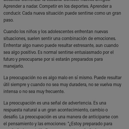
Ronald McDonald House Care Mobile
Aprender a nadar. Competir en los deportes. Aprender a
Health Centers
conducir. Cada nueva situación puede sentirse como un gran
Symptom Checker
paso.
Financial Services
Cuando los niños y los adolescentes enfrentan nuevas
Price Estimates
situaciones, suelen sentir una combinación de emociones.
Family Supports
Enfrentar algo nuevo puede resultar estresante, aun cuando
Sports Health Services Provider for Akron Zips
sea algo positivo. Es normal sentirse entusiasmado por el
New Parents
futuro y preocuparse por si estarán preparados para
Find a Pediatrics Location
manejarlo.
Find a Pediatrician
MyChart
La preocupación no es algo malo en sí mismo. Puede resultar
Make an Appointment
útil siempre y cuando no sea muy duradera, no se vuelva muy
Breastfeeding Medicine
intensa o no sea muy frecuente.
Child Passenger Safety
Safe Sleep for Babies
La preocupación es una señal de advertencia. Es una
Safe Sleep
respuesta natural a un gran acontecimiento, cambio o
About Akron Children's Pediatrics
desafío. La preocupación es una manera de anticiparse con
Who We Are
el pensamiento y las emociones: "¿Estoy preparado para
Building a Brighter Future