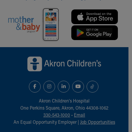
Back to top of page
Akron Children‘s Hospital
One Perkins Square, Akron, Ohio 44308-1062
330-543-1000
•
Email
An Equal Opportunity Employer |
Job Opportunities