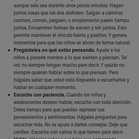
Financial Services
aunque solo sea durante unos pocos minutos. Hagan
Rest Accommodations
juntos cosas que los dos disfruten. Salgan a caminar,
Visiting
cocinen, coman, jueguen; o simplemente pasen tiempo
Gift Shop
juntos. Encuentren formas de sonreír y reír juntos. Esto
Department of Public Safety
permite mantener el vínculo fuerte y positivo. Y genera
Health Info
momentos para que los niños se abran de forma natural.
Health Information
Pregúnteles en qué están pensando.
Ayude a los
Healthy Info, Healthy Kids
niños a ponerle nombre a lo que sienten y piensan. Tal
Inside Children's Blog
vez no siempre tengan mucho para decir. Y quizás no
KidsHealth Topics
siempre quieran hablar sobre lo que piensan. Pero
Family Library
hágales saber que usted está dispuesto a escucharlos y
Educational Resources
hablar en cualquier momento.
Injury Prevention
Escuche con paciencia.
Cuando los niños y
Medical Records
adolescentes deseen hablar, escuche con toda atención.
Symptom Checker
Deles tiempo para que puedan expresar sus
Skip to main content
pensamientos y sentimientos. Hágales preguntas para
escuchar más. No se apure a darles consejos. Deje que
confíen. Escuche con calma lo que tienen para decir.