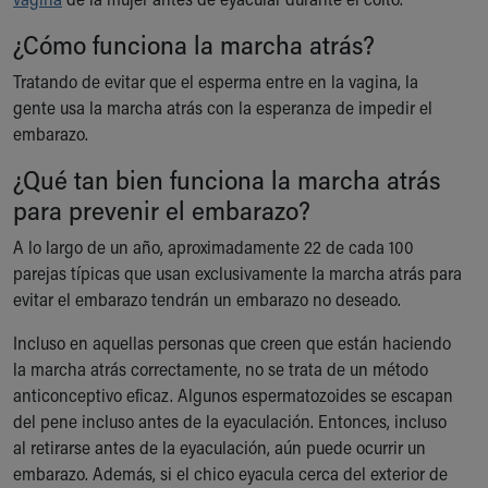
Ronald McDonald House Care Mobile
¿Cómo funciona la marcha atrás?
Health Centers
Symptom Checker
Tratando de evitar que el esperma entre en la vagina, la
Financial Services
gente usa la marcha atrás con la esperanza de impedir el
Price Estimates
embarazo.
Family Supports
Sports Health Services Provider for Akron Zips
¿Qué tan bien funciona la marcha atrás
New Parents
para prevenir el embarazo?
Find a Pediatrics Location
A lo largo de un año, aproximadamente 22 de cada 100
Find a Pediatrician
parejas típicas que usan exclusivamente la marcha atrás para
MyChart
evitar el embarazo tendrán un embarazo no deseado.
Make an Appointment
Breastfeeding Medicine
Incluso en aquellas personas que creen que están haciendo
Child Passenger Safety
la marcha atrás correctamente, no se trata de un método
Safe Sleep for Babies
anticonceptivo eficaz. Algunos espermatozoides se escapan
Safe Sleep
del pene incluso antes de la eyaculación. Entonces, incluso
About Akron Children's Pediatrics
al retirarse antes de la eyaculación, aún puede ocurrir un
Who We Are
embarazo. Además, si el chico eyacula cerca del exterior de
Building a Brighter Future