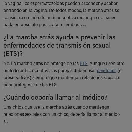
la vagina, los espermatozoides pueden ascender y acabar
Our Mission, Vision, Promise
entrando en la vagina. De todos modos, la marcha atrás se
Calendar of Events
considera un método anticonceptivo mejor que no hacer
Community Mission
nada en absoluto para evitar el embarazo.
Connect With Us
Our Culture of Caring
¿La marcha atrás ayuda a prevenir las
Newsroom
enfermedades de transmisión sexual
Our Leadership
(ETS)?
Quality and Patient Safety
Unity and Engagement
No. La marcha atrás no protege de las
ETS
. Aunque usen otro
Women's Board
método anticonceptivo, las parejas deben usar
condones
(o
Our History
preservativos) siempre que mantengan relaciones sexuales
More childhood, please.™
para protegerse de las ETS.
Cincinnati Children's
¿Cuándo debería llamar al médico?
Your Visit
MyChart Telehealth Visits
Una chica que use la marcha atrás cuando mantenga
Directions
relaciones sexuales con un chico, debería llamar al médico
Doggie Brigade
si:
During Your Visit