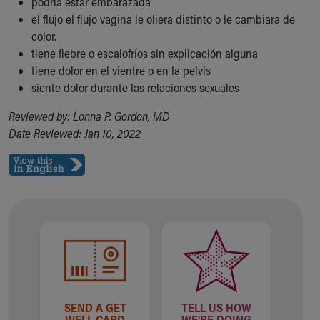
podría estar embarazada
Financial Services
el flujo el flujo vagina le oliera distinto o le cambiara de
Rest Accommodations
color.
Visiting
tiene fiebre o escalofríos sin explicación alguna
Gift Shop
tiene dolor en el vientre o en la pelvis
Department of Public Safety
siente dolor durante las relaciones sexuales
Health Info
Health Information
Reviewed by: Lonna P. Gordon, MD
Healthy Info, Healthy Kids
Date Reviewed: Jan 10, 2022
Inside Children's Blog
KidsHealth Topics
Family Library
Educational Resources
Injury Prevention
Medical Records
Symptom Checker
Skip to main content
SEND A GET
TELL US HOW
WELL CARD
WE'RE DOING