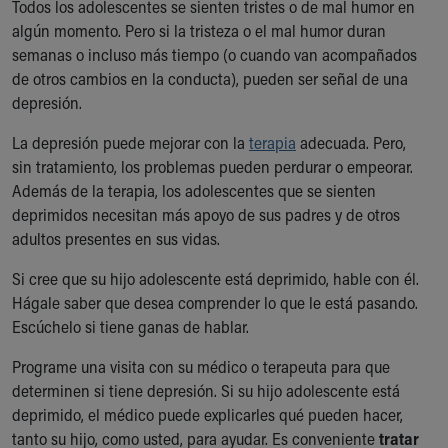
Todos los adolescentes se sienten tristes o de mal humor en
Ronald McDonald House Care Mobile
algún momento. Pero si la tristeza o el mal humor duran
Health Centers
semanas o incluso más tiempo (o cuando van acompañados
Symptom Checker
de otros cambios en la conducta), pueden ser señal de una
Financial Services
depresión.
Price Estimates
Family Supports
La depresión puede mejorar con la
terapia
adecuada. Pero,
Sports Health Services Provider for Akron Zips
sin tratamiento, los problemas pueden perdurar o empeorar.
New Parents
Además de la terapia, los adolescentes que se sienten
Find a Pediatrics Location
deprimidos necesitan más apoyo de sus padres y de otros
Find a Pediatrician
adultos presentes en sus vidas.
MyChart
Make an Appointment
Si cree que su hijo adolescente está deprimido, hable con él.
Breastfeeding Medicine
Hágale saber que desea comprender lo que le está pasando.
Child Passenger Safety
Escúchelo si tiene ganas de hablar.
Safe Sleep for Babies
Programe una visita con su médico o terapeuta para que
Safe Sleep
determinen si tiene depresión. Si su hijo adolescente está
About Akron Children's Pediatrics
deprimido, el médico puede explicarles qué pueden hacer,
Who We Are
tanto su hijo, como usted, para ayudar. Es conveniente
tratar
Building a Brighter Future