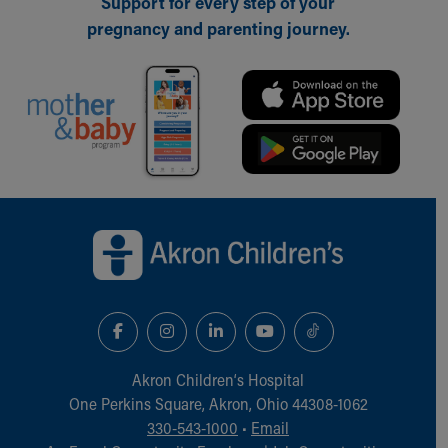
Support for every step of your
pregnancy and parenting journey.
Back to top of page
Akron Children‘s Hospital
One Perkins Square, Akron, Ohio 44308-1062
330-543-1000
•
Email