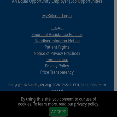
An Equal Opportunity Employer |
Job Opportunities
MyKidsnet Login
LEGAL:
Financial Assistance Policies
Nondiscrimination Notice
Patient Rights
Notice of Privacy Practices
Terms of Use
Privacy Policy
Price Transparency
Copyright © Sunday, 09-Aug-2026 03:22:41 EDT, Akron Children‘s
Hospital.
All Rights Reserved.
By using this site, you consent to our use of
cookies. To learn more, read our
privacy policy
.
1
ACCEPT