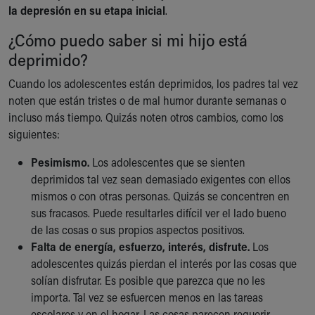
la depresión en su etapa inicial
.
Our Mission, Vision, Promise
Calendar of Events
¿Cómo puedo saber si mi hijo está
Community Mission
deprimido?
Connect With Us
Our Culture of Caring
Cuando los adolescentes están deprimidos, los padres tal vez
Newsroom
noten que están tristes o de mal humor durante semanas o
Our Leadership
incluso más tiempo. Quizás noten otros cambios, como los
Quality and Patient Safety
siguientes:
Unity and Engagement
Pesimismo.
Los adolescentes que se sienten
Women's Board
deprimidos tal vez sean demasiado exigentes con ellos
Our History
mismos o con otras personas. Quizás se concentren en
More childhood, please.™
sus fracasos. Puede resultarles difícil ver el lado bueno
Cincinnati Children's
de las cosas o sus propios aspectos positivos.
Your Visit
Falta de energía, esfuerzo, interés, disfrute.
Los
MyChart Telehealth Visits
adolescentes quizás pierdan el interés por las cosas que
Directions
solían disfrutar. Es posible que parezca que no les
Doggie Brigade
importa. Tal vez se esfuercen menos en las tareas
During Your Visit
escolares y en el hogar. Las cosas parecen requerir