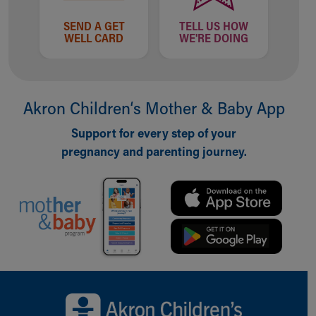
SEND A GET
TELL US HOW
WELL CARD
WE'RE DOING
Akron Children‘s Mother & Baby App
Support for every step of your
pregnancy and parenting journey.
Back to top of page