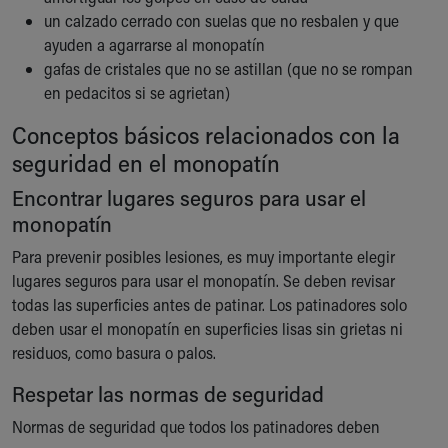
Our Mission, Vision, Promise
un calzado cerrado con suelas que no resbalen y que
Calendar of Events
ayuden a agarrarse al monopatín
Community Mission
gafas de cristales que no se astillan (que no se rompan
Connect With Us
en pedacitos si se agrietan)
Our Culture of Caring
Conceptos básicos relacionados con la
Newsroom
seguridad en el monopatín
Our Leadership
Quality and Patient Safety
Encontrar lugares seguros para usar el
Unity and Engagement
monopatín
Women's Board
Para prevenir posibles lesiones, es muy importante elegir
Our History
lugares seguros para usar el monopatín. Se deben revisar
More childhood, please.™
todas las superficies antes de patinar. Los patinadores solo
Cincinnati Children's
deben usar el monopatín en superficies lisas sin grietas ni
Your Visit
residuos, como basura o palos.
MyChart Telehealth Visits
Directions
Respetar las normas de seguridad
Doggie Brigade
Normas de seguridad que todos los patinadores deben
During Your Visit