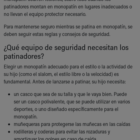
Ronald McDonald House Care Mobile
patinadores montan en monopatín en lugares inadecuados o
Health Centers
no llevan el equipo protector necesario.
Symptom Checker
Para mantenerse seguro mientras se patina en monopatín, se
Financial Services
deben seguir estas reglas y consejos de seguridad.
Price Estimates
Family Supports
¿Qué equipo de seguridad necesitan los
Sports Health Services Provider for Akron Zips
patinadores?
New Parents
Find a Pediatrics Location
Elegir un monopatín adecuado para el estilo o la actividad de
Find a Pediatrician
su hijo (como el slalom, el estilo libre o la velocidad) es
MyChart
fundamental. Antes de lanzarse a patinar, su hijo necesita:
Make an Appointment
un casco que sea de su talla y que le vaya bien. Puede
Breastfeeding Medicine
ser un casco polivalente, que se puede utilizar en varios
Child Passenger Safety
deportes, o uno diseñado específicamente para el
Safe Sleep for Babies
monopatín.
Safe Sleep
muñequeras para protegerse las muñecas en las caídas
About Akron Children's Pediatrics
Who We Are
rodilleras y coderas para evitar las rozaduras y
Building a Brighter Future
amortiguar los golpes en caso de caída