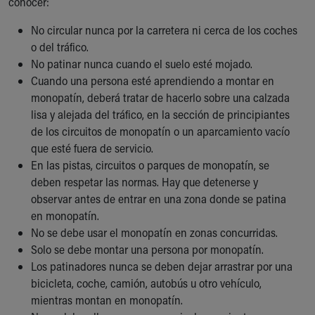
conocer:
Financial Services
Rest Accommodations
No circular nunca por la carretera ni cerca de los coches
Visiting
o del tráfico.
Gift Shop
No patinar nunca cuando el suelo esté mojado.
Department of Public Safety
Cuando una persona esté aprendiendo a montar en
Health Info
monopatín, deberá tratar de hacerlo sobre una calzada
Health Information
lisa y alejada del tráfico, en la sección de principiantes
Healthy Info, Healthy Kids
de los circuitos de monopatín o un aparcamiento vacío
Inside Children's Blog
que esté fuera de servicio.
KidsHealth Topics
En las pistas, circuitos o parques de monopatín, se
Family Library
deben respetar las normas. Hay que detenerse y
Educational Resources
observar antes de entrar en una zona donde se patina
Injury Prevention
en monopatín.
Medical Records
No se debe usar el monopatín en zonas concurridas.
Symptom Checker
Solo se debe montar una persona por monopatín.
Skip to main content
Los patinadores nunca se deben dejar arrastrar por una
bicicleta, coche, camión, autobús u otro vehículo,
mientras montan en monopatín.