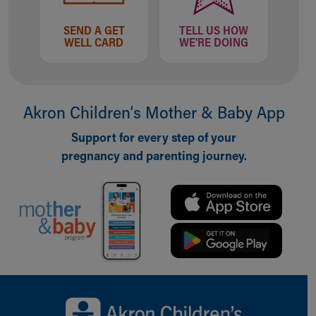
SEND A GET
TELL US HOW
WELL CARD
WE'RE DOING
Akron Children‘s Mother & Baby App
Support for every step of your
pregnancy and parenting journey.
Back to top of page