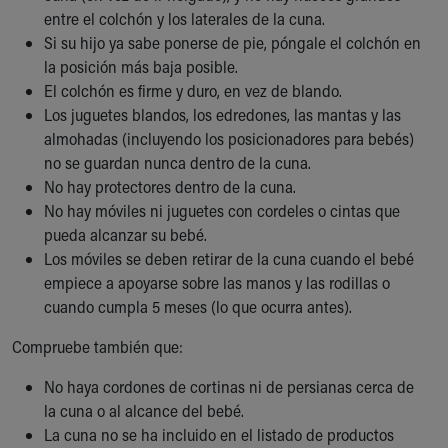
Financial Services
entre el colchón y los laterales de la cuna.
Rest Accommodations
Si su hijo ya sabe ponerse de pie, póngale el colchón en
Visiting
la posición más baja posible.
Gift Shop
El colchón es firme y duro, en vez de blando.
Department of Public Safety
Los juguetes blandos, los edredones, las mantas y las
Health Info
almohadas (incluyendo los posicionadores para bebés)
Health Information
no se guardan nunca dentro de la cuna.
Healthy Info, Healthy Kids
No hay protectores dentro de la cuna.
Inside Children's Blog
No hay móviles ni juguetes con cordeles o cintas que
KidsHealth Topics
pueda alcanzar su bebé.
Family Library
Los móviles se deben retirar de la cuna cuando el bebé
Educational Resources
empiece a apoyarse sobre las manos y las rodillas o
Injury Prevention
cuando cumpla 5 meses (lo que ocurra antes).
Medical Records
Symptom Checker
Compruebe también que:
Skip to main content
No haya cordones de cortinas ni de persianas cerca de
la cuna o al alcance del bebé.
La cuna no se ha incluido en el listado de productos