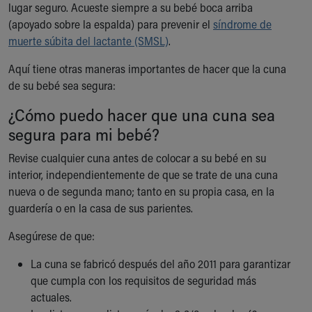
lugar seguro. Acueste siempre a su bebé boca arriba
Ronald McDonald House Care Mobile
(apoyado sobre la espalda) para prevenir el
síndrome de
Health Centers
muerte súbita del lactante (SMSL)
.
Symptom Checker
Financial Services
Aquí tiene otras maneras importantes de hacer que la cuna
Price Estimates
de su bebé sea segura:
Family Supports
Sports Health Services Provider for Akron Zips
¿Cómo puedo hacer que una cuna sea
New Parents
segura para mi bebé?
Find a Pediatrics Location
Revise cualquier cuna antes de colocar a su bebé en su
Find a Pediatrician
interior, independientemente de que se trate de una cuna
MyChart
nueva o de segunda mano; tanto en su propia casa, en la
Make an Appointment
guardería o en la casa de sus parientes.
Breastfeeding Medicine
Child Passenger Safety
Asegúrese de que:
Safe Sleep for Babies
Safe Sleep
La cuna se fabricó después del año 2011 para garantizar
About Akron Children's Pediatrics
que cumpla con los requisitos de seguridad más
Who We Are
actuales.
Building a Brighter Future