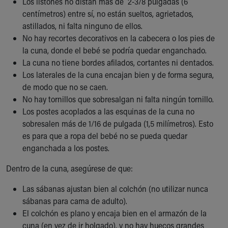
Los listones no distan más de 2-3/8 pulgadas (6
Our Mission, Vision, Promise
centímetros) entre sí, no están sueltos, agrietados,
Calendar of Events
astillados, ni falta ninguno de ellos.
Community Mission
No hay recortes decorativos en la cabecera o los pies de
Connect With Us
la cuna, donde el bebé se podría quedar enganchado.
Our Culture of Caring
La cuna no tiene bordes afilados, cortantes ni dentados.
Newsroom
Los laterales de la cuna encajan bien y de forma segura,
Our Leadership
de modo que no se caen.
Quality and Patient Safety
No hay tornillos que sobresalgan ni falta ningún tornillo.
Unity and Engagement
Los postes acoplados a las esquinas de la cuna no
Women's Board
sobresalen más de 1/16 de pulgada (1,5 milímetros). Esto
Our History
es para que a ropa del bebé no se pueda quedar
More childhood, please.™
enganchada a los postes.
Cincinnati Children's
Dentro de la cuna, asegúrese de que:
Your Visit
MyChart Telehealth Visits
Las sábanas ajustan bien al colchón (no utilizar nunca
Directions
sábanas para cama de adulto).
Doggie Brigade
El colchón es plano y encaja bien en el armazón de la
During Your Visit
cuna (en vez de ir holgado), y no hay huecos grandes