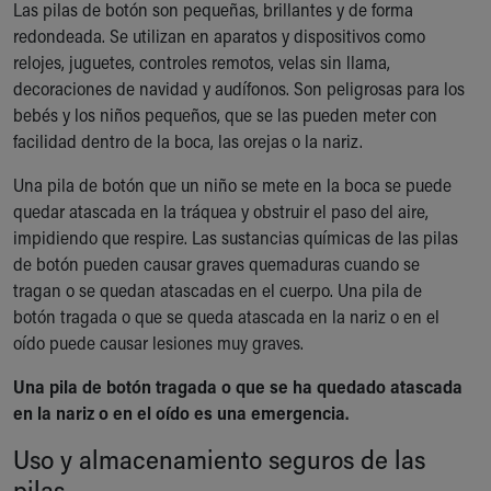
Las pilas de botón son pequeñas, brillantes y de forma
Ronald McDonald House Care Mobile
redondeada. Se utilizan en aparatos y dispositivos como
Health Centers
relojes, juguetes, controles remotos, velas sin llama,
Symptom Checker
decoraciones de navidad y audífonos. Son peligrosas para los
Financial Services
bebés y los niños pequeños, que se las pueden meter con
Price Estimates
facilidad dentro de la boca, las orejas o la nariz.
Family Supports
Sports Health Services Provider for Akron Zips
Una pila de botón que un niño se mete en la boca se puede
New Parents
quedar atascada en la tráquea y obstruir el paso del aire,
Find a Pediatrics Location
impidiendo que respire. Las sustancias químicas de las pilas
Find a Pediatrician
de botón pueden causar graves quemaduras cuando se
MyChart
tragan o se quedan atascadas en el cuerpo. Una pila de
Make an Appointment
botón tragada o que se queda atascada en la nariz o en el
Breastfeeding Medicine
oído puede causar lesiones muy graves.
Child Passenger Safety
Safe Sleep for Babies
Una pila de botón tragada o que se ha quedado atascada
Safe Sleep
en la nariz o en el oído es una emergencia.
About Akron Children's Pediatrics
Uso y almacenamiento seguros de las
Who We Are
pilas
Building a Brighter Future