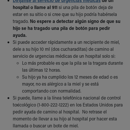
Diríjanse al servicio de urgencias médicas
de un
Financial Services
hospital o llame al 911
si una pila de botón deja de
Rest Accommodations
estar en su sitio o si cree que su hijo podría habérsela
Visiting
tragado.
No espere a detectar algún signo de que su
Gift Shop
hijo se ha tragado una pila de botón para pedir
Department of Public Safety
ayuda.
Health Info
Si puede acceder rápidamente a un recipiente de miel,
Health Information
dele a su hijo 10 ml (dos cucharaditas) de camino al
Healthy Info, Healthy Kids
servicio de urgencias médicas de un hospital solo si:
Inside Children's Blog
Lo más probable es que la pila se la tragara durante
KidsHealth Topics
las últimas 12 horas.
Family Library
Su hijo ya ha cumplido los 12 meses de edad o es
Educational Resources
mayor, no es alérgico a la miel y se está
Injury Prevention
comportando con normalidad.
Medical Records
Si puede, llame a la línea telefónica nacional de control
Symptom Checker
toxicológico (1-800-222-1222) en los Estados Unidos para
Skip to main content
pedir ayuda de camino al hospital. No retrase el
momento de llevar a su hijo al hospital por hacer esta
llamada o buscar un bote de miel.