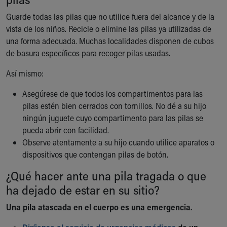
Our Mission, Vision, Promise
Guarde todas las pilas que no utilice fuera del alcance y de la
Calendar of Events
vista de los niños. Recicle o elimine las pilas ya utilizadas de
Community Mission
una forma adecuada. Muchas localidades disponen de cubos
Connect With Us
de basura específicos para recoger pilas usadas.
Our Culture of Caring
Newsroom
Así mismo:
Our Leadership
Asegúrese de que todos los compartimentos para las
Quality and Patient Safety
pilas estén bien cerrados con tornillos. No dé a su hijo
Unity and Engagement
ningún juguete cuyo compartimento para las pilas se
Women's Board
pueda abrir con facilidad.
Our History
Observe atentamente a su hijo cuando utilice aparatos o
More childhood, please.™
dispositivos que contengan pilas de botón.
Cincinnati Children's
Your Visit
¿Qué hacer ante una pila tragada o que
MyChart Telehealth Visits
ha dejado de estar en su sitio?
Directions
Doggie Brigade
Una pila atascada en el cuerpo es una emergencia.
During Your Visit