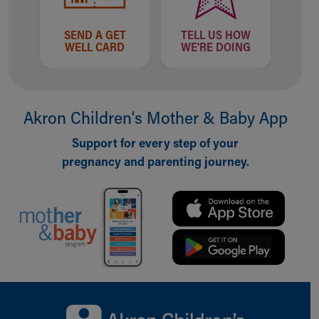
SEND A GET
TELL US HOW
WELL CARD
WE'RE DOING
Akron Children‘s Mother & Baby App
Support for every step of your
pregnancy and parenting journey.
Back to top of page