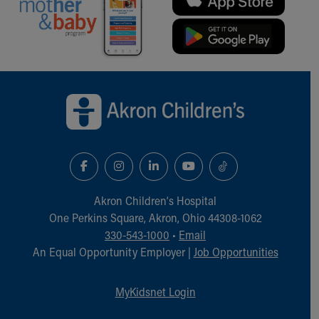
Back to top of page
Akron Children‘s Hospital
One Perkins Square, Akron, Ohio 44308-1062
330-543-1000
•
Email
An Equal Opportunity Employer |
Job Opportunities
MyKidsnet Login