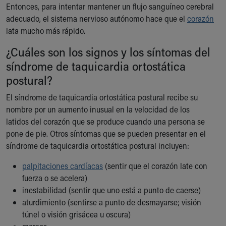
Financial Services
Entonces, para intentar mantener un flujo sanguíneo cerebral
Rest Accommodations
adecuado, el sistema nervioso autónomo hace que el
corazón
Visiting
lata mucho más rápido.
Gift Shop
¿Cuáles son los signos y los síntomas del
Department of Public Safety
Health Info
síndrome de taquicardia ortostática
Health Information
postural?
Healthy Info, Healthy Kids
El síndrome de taquicardia ortostática postural recibe su
Inside Children's Blog
nombre por un aumento inusual en la velocidad de los
KidsHealth Topics
latidos del corazón que se produce cuando una persona se
Family Library
pone de pie. Otros síntomas que se pueden presentar en el
Educational Resources
síndrome de taquicardia ortostática postural incluyen:
Injury Prevention
Medical Records
palpitaciones cardíacas
(sentir que el corazón late con
Symptom Checker
fuerza o se acelera)
Skip to main content
inestabilidad (sentir que uno está a punto de caerse)
aturdimiento (sentirse a punto de desmayarse; visión
túnel o visión grisácea u oscura)