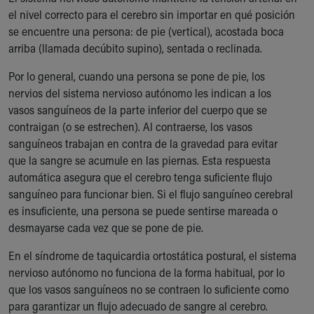
el nivel correcto para el cerebro sin importar en qué posición
Our Mission, Vision, Promise
se encuentre una persona: de pie (vertical), acostada boca
Calendar of Events
arriba (llamada decúbito supino), sentada o reclinada.
Community Mission
Connect With Us
Por lo general, cuando una persona se pone de pie, los
Our Culture of Caring
nervios del sistema nervioso autónomo les indican a los
Newsroom
vasos sanguíneos de la parte inferior del cuerpo que se
Our Leadership
contraigan (o se estrechen). Al contraerse, los vasos
Quality and Patient Safety
sanguíneos trabajan en contra de la gravedad para evitar
Unity and Engagement
que la sangre se acumule en las piernas. Esta respuesta
Women's Board
automática asegura que el cerebro tenga suficiente flujo
Our History
sanguíneo para funcionar bien. Si el flujo sanguíneo cerebral
More childhood, please.™
es insuficiente, una persona se puede sentirse mareada o
Cincinnati Children's
desmayarse cada vez que se pone de pie.
Your Visit
MyChart Telehealth Visits
En el síndrome de taquicardia ortostática postural, el sistema
Directions
nervioso autónomo no funciona de la forma habitual, por lo
Doggie Brigade
que los vasos sanguíneos no se contraen lo suficiente como
During Your Visit
para garantizar un flujo adecuado de sangre al cerebro.