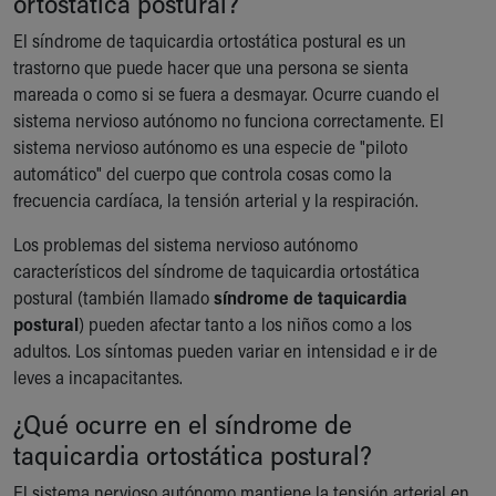
ortostática postural?
Ronald McDonald House Care Mobile
El síndrome de taquicardia ortostática postural es un
Health Centers
trastorno que puede hacer que una persona se sienta
Symptom Checker
mareada o como si se fuera a desmayar. Ocurre cuando el
Financial Services
sistema nervioso autónomo no funciona correctamente. El
Price Estimates
sistema nervioso autónomo es una especie de "piloto
Family Supports
automático" del cuerpo que controla cosas como la
Sports Health Services Provider for Akron Zips
frecuencia cardíaca, la tensión arterial y la respiración.
New Parents
Find a Pediatrics Location
Los problemas del sistema nervioso autónomo
Find a Pediatrician
característicos del síndrome de taquicardia ortostática
MyChart
postural (también llamado
síndrome de taquicardia
Make an Appointment
postural
) pueden afectar tanto a los niños como a los
Breastfeeding Medicine
adultos. Los síntomas pueden variar en intensidad e ir de
Child Passenger Safety
leves a incapacitantes.
Safe Sleep for Babies
Safe Sleep
¿Qué ocurre en el síndrome de
About Akron Children's Pediatrics
taquicardia ortostática postural?
Who We Are
El sistema nervioso autónomo mantiene la tensión arterial en
Building a Brighter Future