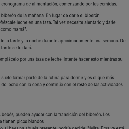
del cronograma de alimentación, comenzando por las comidas.
l biberón de la mañana. En lugar de darle el biberón
ézcale leche en una taza. Tal vez necesite alentarlo y darle
za como mamá".
l de la tarde y la noche durante aproximadamente una semana. De
 tarde se lo dará.
emplácelo por una taza de leche. Intente hacer esto mientras su
 suele formar parte de la rutina para dormir y es el que más
 de leche con la cena y continúe con el resto de las actividades
 bebés, pueden ayudar con la transición del biberón. Los
ue tienen picos blandos.
o, si hay una abuela presente, podría decirle: "¡Mira, Ema ya está