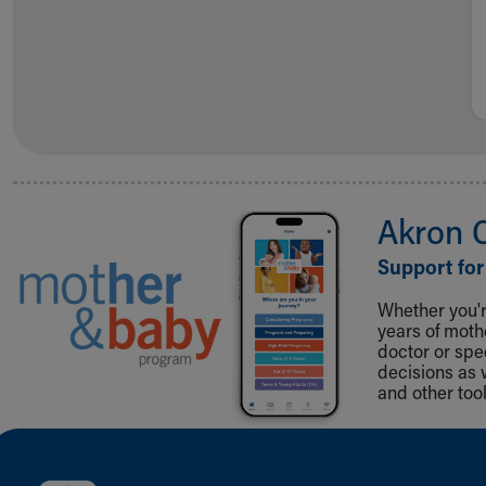
Akron 
Support for
Whether you're
years of mot
doctor or spe
decisions as 
and other tool
Back to top of page