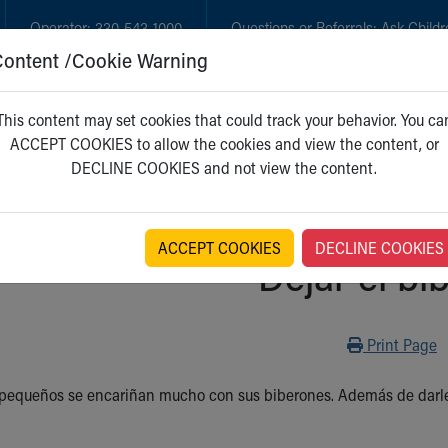
Operator:
330-543-1000
Questions or Referrals:
Ask Childr
Content /Cookie Warning
GET CARE
NEW PARENTS
WH
This content may set cookies that could track your behavior. You ca
ACCEPT COOKIES to allow the cookies and view the content, or
DECLINE COOKIES and not view the content.
ACCEPT COOKIES
DECLINE COOKIES
Dejar el bi
Print
Print Page
equeños se encariñan mucho con sus biberones. Además de darles