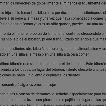
iminar los biberones de golpe, intente eliminarlos gradualmente 
i su hijo suele tomar tres biberones por día, comience eliminando e
lleve a su bebé a la mesa y una vez que haya comenzado a comer, ofr
 Puede decirle: "como ya eres un niño grande, puedes usar una ta
ntenta eliminar el biberón de la mañana, continúe ofreciéndole e
 su hijo le pide el biberón, puede tranquilizarlo diciéndole que más
guiente, elimine otro biberón del cronograma de alimentación y re
do en una silla a la mesa o en una silla alta para comer.
último biberón que se debe eliminar es el de la noche. Este biberón
brinda a los bebés. En lugar del biberón, intente ofrecerle una taza
r, como un baño, un cuento o cepillarse los dientes.
, encontrará algunos otros consejos:
 con picos a prueba de derrames, diseñadas especialmente para los
recomiendan las tazas con picos duros o pajillas en lugar de las q
hijo use la taza, felicítelo y haga comentarios positivos. Por ejempl