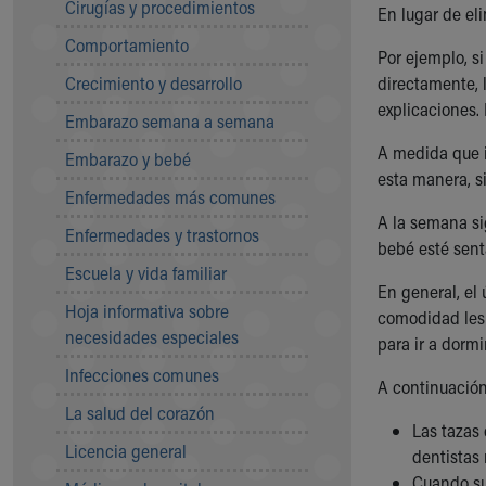
Cirugías y procedimientos
En lugar de el
Community Mission
Comportamiento
Connect With Us
Por ejemplo, s
Our Culture of Caring
Crecimiento y desarrollo
directamente, 
Newsroom
explicaciones.
Embarazo semana a semana
Our Leadership
Quality and Patient Safety
A medida que i
Embarazo y bebé
Unity and Engagement
esta manera, si
Enfermedades más comunes
Women's Board
A la semana si
Our History
Enfermedades y trastornos
bebé esté senta
More childhood, please.™
Escuela y vida familiar
Cincinnati Children's
En general, el 
Your Visit
Hoja informativa sobre
comodidad les 
MyChart Telehealth Visits
necesidades especiales
para ir a dormi
Directions
Infecciones comunes
Doggie Brigade
A continuación
During Your Visit
La salud del corazón
Las tazas
Financial Services
Licencia general
dentistas 
Rest Accommodations
Cuando su 