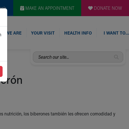
en's
MAKE AN APPOINTMENT
DONATE NOW
O WE ARE
YOUR VISIT
HEALTH INFO
I WANT TO…
n
Search
our
site...
berón
 nutrición, los biberones también les ofrecen comodidad y