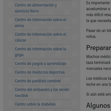
Es importante 
Symptom Checker
Centro de alimentación y
acostumbrar a 
Financial Services
ejercicio físico
más difícil re
Price Estimates
Centro de información sobre el
la que necesita
Family Supports
asma
Sports Health Services Provider for Akron Zips
Pasar de un bi
New Parents
Centro de información sobre el
niños.
Find a Pediatrics Location
cáncer
Find a Pediatrician
Preparar
Centro de información sobre la
MyChart
gripe
Make an Appointment
Muchos médicos
Breastfeeding Medicine
taza terminará
Centro de juegos y aprendizaje
Child Passenger Safety
manuales neces
Centro de medicina deportiva
Safe Sleep for Babies
Los médicos ta
Safe Sleep
Centro de parálisis cerebral
leche en una t
About Akron Children's Pediatrics
Centro del embarazo y los recién
Who We Are
Si aún está am
nacidos
Building a Brighter Future
Algunos
Our Mission, Vision, Promise
Centro sobre la diabetes
Calendar of Events