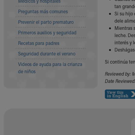
Médicos y hospitales
Visiting
tan grande
Gift Shop
Preguntas más comunes
Si su hijo
Department of Public Safety
dele alime
Prevenir el parto prematuro
Health Info
Mientras s
Health Information
Primeros auxilios y seguridad
leche. De
Healthy Info, Healthy Kids
interés y 
Recetas para padres
Inside Children's Blog
Deshágase
KidsHealth Topics
Seguridad durante el verano
Family Library
Si continúa te
Videos de ayuda para la crianza
Educational Resources
de niños
Injury Prevention
Reviewed by: 
Medical Records
Date Reviewed:
Symptom Checker
Skip to main content