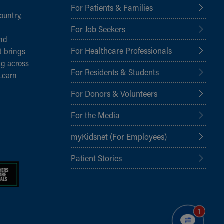
For Patients & Families
ountry,
For Job Seekers
and
For Healthcare Professionals
t brings
ng across
For Residents & Students
Learn
For Donors & Volunteers
For the Media
myKidsnet (For Employees)
Patient Stories
1