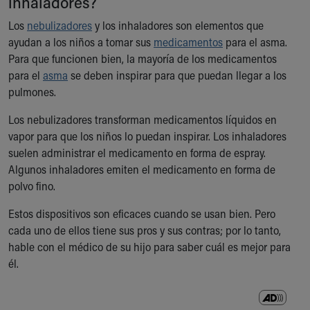
inhaladores?
Ronald McDonald House Care Mobile
Los
Health Centers
nebulizadores
y los inhaladores son elementos que
ayudan a los niños a tomar sus
Symptom Checker
medicamentos
para el asma.
Para que funcionen bien, la mayoría de los medicamentos
Financial Services
para el
Price Estimates
asma
se deben inspirar para que puedan llegar a los
pulmones.
Family Supports
Sports Health Services Provider for Akron Zips
Los nebulizadores transforman medicamentos líquidos en
New Parents
vapor para que los niños lo puedan inspirar. Los inhaladores
Find a Pediatrics Location
suelen administrar el medicamento en forma de espray.
Find a Pediatrician
Algunos inhaladores emiten el medicamento en forma de
MyChart
polvo fino.
Make an Appointment
Breastfeeding Medicine
Estos dispositivos son eficaces cuando se usan bien. Pero
Child Passenger Safety
cada uno de ellos tiene sus pros y sus contras; por lo tanto,
Safe Sleep for Babies
hable con el médico de su hijo para saber cuál es mejor para
Safe Sleep
él.
About Akron Children's Pediatrics
Who We Are
Building a Brighter Future