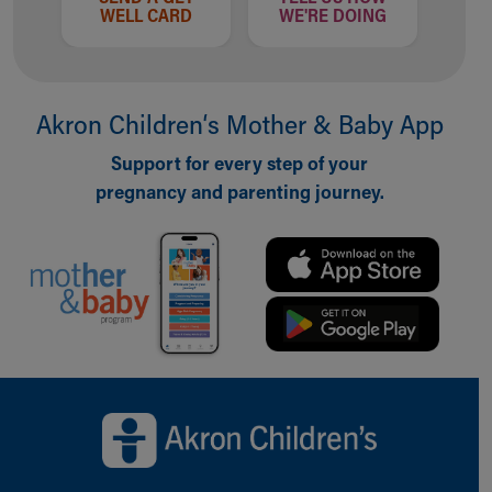
WELL CARD
WE'RE DOING
Akron Children‘s Mother & Baby App
Support for every step of your
pregnancy and parenting journey.
Back to top of page