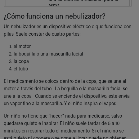
Financial Services
asma.
Rest Accommodations
¿Cómo funciona un nebulizador?
Visiting
Gift Shop
Un nebulizador es un dispositivo eléctrico o que funciona con
Department of Public Safety
pilas. Suele constar de cuatro partes:
Health Info
el motor
Health Information
la boquilla o una mascarilla facial
Healthy Info, Healthy Kids
la copa
Inside Children's Blog
el tubo
KidsHealth Topics
Family Library
El medicamento se coloca dentro de la copa, que se une al
Educational Resources
motor a través del tubo. La boquilla o la mascarilla facial se
Injury Prevention
une a la copa. Cuando se enciende el dispositivo, este envía
Medical Records
un vapor fino a la mascarilla. Y el niño inspira el vapor.
Symptom Checker
Skip to main content
Un niño no tiene que "hacer" nada para medicarse, salvo
quedarse quieto e inspirar. El niño suele tardar de 5 a 10
minutos en respirar todo el medicamento. Si el niño no se
está quieto ni coopera o se pone a llorar, puede no obtener