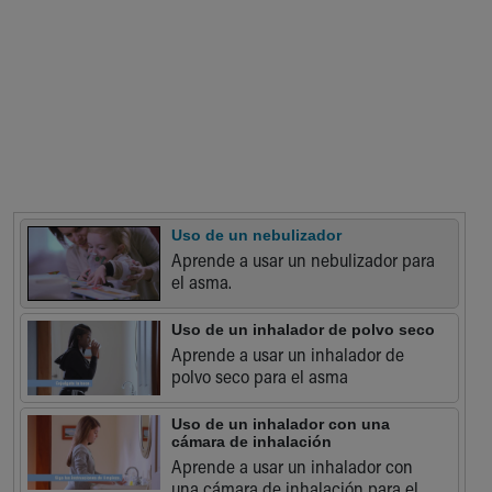
Our Mission, Vision, Promise
Calendar of Events
Community Mission
Connect With Us
Our Culture of Caring
Newsroom
Our Leadership
Quality and Patient Safety
Unity and Engagement
Uso de un nebulizador
Aprende a usar un nebulizador para
Women's Board
el asma.
Our History
More childhood, please.™
Uso de un inhalador de polvo seco
Cincinnati Children's
Aprende a usar un inhalador de
Your Visit
polvo seco para el asma
MyChart Telehealth Visits
Directions
Uso de un inhalador con una
Doggie Brigade
cámara de inhalación
Aprende a usar un inhalador con
During Your Visit
una cámara de inhalación para el