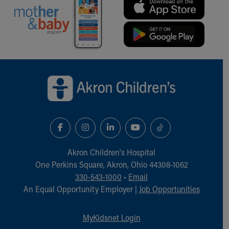
Back to top of page
Akron Children‘s Hospital
One Perkins Square, Akron, Ohio 44308-1062
330-543-1000
•
Email
An Equal Opportunity Employer |
Job Opportunities
MyKidsnet Login