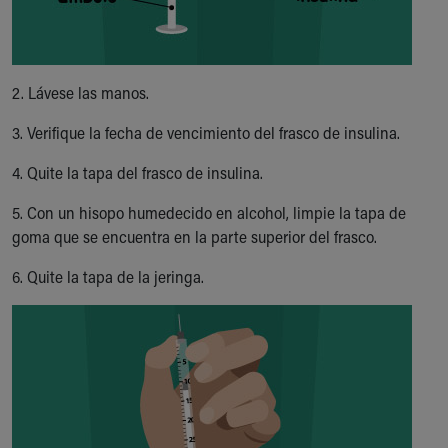
Our Mission, Vision, Promise
Calendar of Events
Community Mission
2. Lávese las manos.
Connect With Us
Our Culture of Caring
3. Verifique la fecha de vencimiento del frasco de insulina.
Newsroom
Our Leadership
4. Quite la tapa del frasco de insulina.
Quality and Patient Safety
5. Con un hisopo humedecido en alcohol, limpie la tapa de
Unity and Engagement
goma que se encuentra en la parte superior del frasco.
Women's Board
Our History
6. Quite la tapa de la jeringa.
More childhood, please.™
Cincinnati Children's
Your Visit
MyChart Telehealth Visits
Directions
Doggie Brigade
During Your Visit