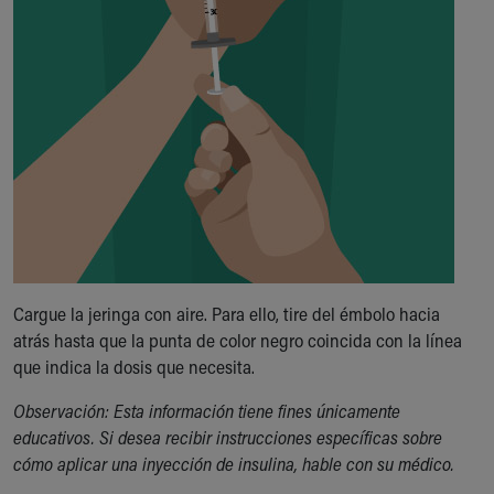
Financial Services
Rest Accommodations
Visiting
Gift Shop
Department of Public Safety
Health Info
Health Information
Healthy Info, Healthy Kids
Inside Children's Blog
KidsHealth Topics
Family Library
Educational Resources
Cargue la jeringa con aire. Para ello, tire del émbolo hacia
Injury Prevention
atrás hasta que la punta de color negro coincida con la línea
Medical Records
que indica la dosis que necesita.
Symptom Checker
Skip to main content
Observación: Esta información tiene fines únicamente
educativos. Si desea recibir instrucciones específicas sobre
cómo aplicar una inyección de insulina, hable con su médico.