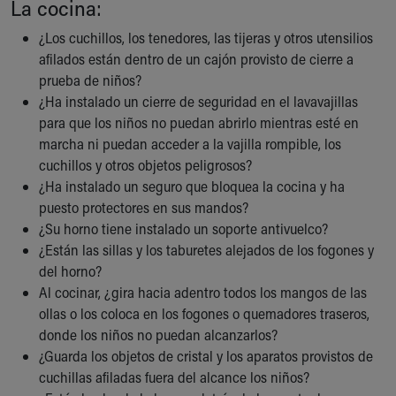
La cocina:
Ronald McDonald House Care Mobile
Health Centers
¿Los cuchillos, los tenedores, las tijeras y otros utensilios
Symptom Checker
afilados están dentro de un cajón provisto de cierre a
Financial Services
prueba de niños?
Price Estimates
¿Ha instalado un cierre de seguridad en el lavavajillas
Family Supports
para que los niños no puedan abrirlo mientras esté en
Sports Health Services Provider for Akron Zips
marcha ni puedan acceder a la vajilla rompible, los
New Parents
cuchillos y otros objetos peligrosos?
Find a Pediatrics Location
¿Ha instalado un seguro que bloquea la cocina y ha
Find a Pediatrician
puesto protectores en sus mandos?
MyChart
¿Su horno tiene instalado un soporte antivuelco?
Make an Appointment
¿Están las sillas y los taburetes alejados de los fogones y
Breastfeeding Medicine
del horno?
Child Passenger Safety
Al cocinar, ¿gira hacia adentro todos los mangos de las
Safe Sleep for Babies
ollas o los coloca en los fogones o quemadores traseros,
Safe Sleep
donde los niños no puedan alcanzarlos?
About Akron Children's Pediatrics
¿Guarda los objetos de cristal y los aparatos provistos de
Who We Are
cuchillas afiladas fuera del alcance los niños?
Building a Brighter Future