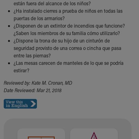
Financial Services
están fuera del alcance de los niños?
Rest Accommodations
¿Ha instalado cierres a prueba de niños en todas las
Visiting
puertas de los armarios?
Gift Shop
¿Disponen de un extintor de incendios que funcione?
Department of Public Safety
¿Saben los miembros de su familia cómo utilizarlo?
Health Info
¿Dispone la trona de su hijo de un cinturón de
Health Information
seguridad provisto de una correa o cincha que pasa
Healthy Info, Healthy Kids
entre las piernas?
Inside Children's Blog
¿Las mesas carecen de manteles de lo que se podría
KidsHealth Topics
estirar?
Family Library
Reviewed by: Kate M. Cronan, MD
Educational Resources
Date Reviewed: Mar 21, 2018
Injury Prevention
Medical Records
Symptom Checker
Skip to main content