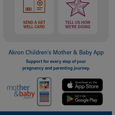
SEND A GET
TELL US HOW
WELL CARD
WE'RE DOING
Akron Children‘s Mother & Baby App
Support for every step of your
pregnancy and parenting journey.
Back to top of page