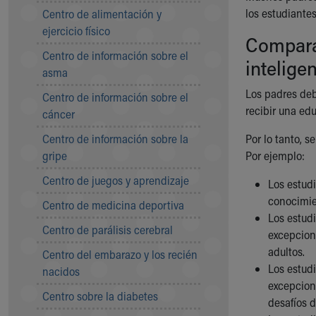
Symptom Checker
los estudiante
Centro de alimentación y
Financial Services
ejercicio físico
Comparac
Price Estimates
Centro de información sobre el
Family Supports
intelige
asma
Sports Health Services Provider for Akron Zips
New Parents
Los padres deb
Centro de información sobre el
Find a Pediatrics Location
recibir una ed
cáncer
Find a Pediatrician
Centro de información sobre la
Por lo tanto, s
MyChart
gripe
Por ejemplo:
Make an Appointment
Breastfeeding Medicine
Centro de juegos y aprendizaje
Los estudi
Child Passenger Safety
conocimie
Centro de medicina deportiva
Safe Sleep for Babies
Los estudi
Safe Sleep
Centro de parálisis cerebral
excepcion
About Akron Children's Pediatrics
adultos.
Centro del embarazo y los recién
Who We Are
Los estud
nacidos
Building a Brighter Future
excepcion
Our Mission, Vision, Promise
Centro sobre la diabetes
desafíos 
Calendar of Events