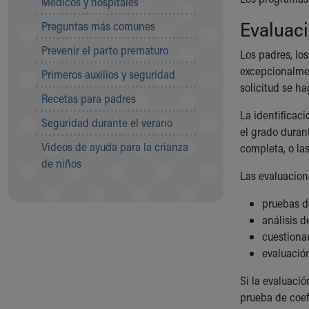
Médicos y hospitales
Visiting
Gift Shop
Evaluac
Preguntas más comunes
Department of Public Safety
Prevenir el parto prematuro
Health Info
Los padres, los
Health Information
excepcionalmen
Primeros auxilios y seguridad
Healthy Info, Healthy Kids
solicitud se ha
Recetas para padres
Inside Children's Blog
La identificac
KidsHealth Topics
Seguridad durante el verano
el grado durant
Family Library
Videos de ayuda para la crianza
completa, o la
Educational Resources
de niños
Injury Prevention
Las evaluacione
Medical Records
Symptom Checker
pruebas de
Skip to main content
análisis d
cuestionar
evaluación
Si la evaluaci
prueba de coef