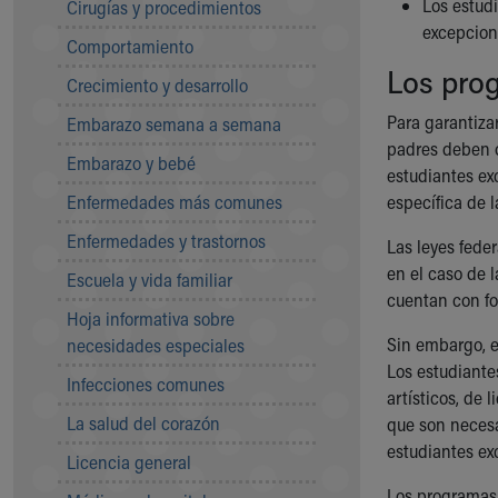
Los estud
Cirugías y procedimientos
Community Mission
excepcion
Comportamiento
Connect With Us
Los prog
Our Culture of Caring
Crecimiento y desarrollo
Newsroom
Para garantiza
Embarazo semana a semana
Our Leadership
padres deben o
Quality and Patient Safety
Embarazo y bebé
estudiantes ex
Unity and Engagement
Enfermedades más comunes
específica de l
Women's Board
Our History
Enfermedades y trastornos
Las leyes fede
More childhood, please.™
en el caso de 
Escuela y vida familiar
Cincinnati Children's
cuentan con fo
Your Visit
Hoja informativa sobre
MyChart Telehealth Visits
Sin embargo, e
necesidades especiales
Directions
Los estudiante
Infecciones comunes
Doggie Brigade
artísticos, de
During Your Visit
La salud del corazón
que son necesa
Financial Services
estudiantes ex
Licencia general
Rest Accommodations
Los programas