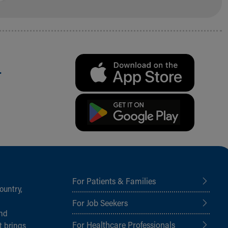
.
For Patients & Families
ountry,
For Job Seekers
and
For Healthcare Professionals
t brings