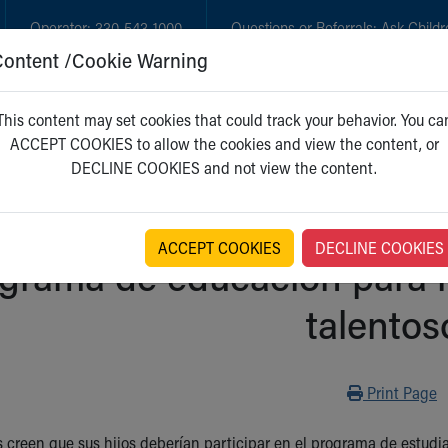
Operator:
330-543-1000
Questions or Referrals:
Ask Childr
Content /Cookie Warning
GET CARE
NEW PARENTS
WH
This content may set cookies that could track your behavior. You ca
ACCEPT COOKIES to allow the cookies and view the content, or
DECLINE COOKIES and not view the content.
ACCEPT COOKIES
DECLINE COOKIES
grama de educación para 
talentos
Print
Print Page
creen que sus hijos deberían participar en el programa de estudi