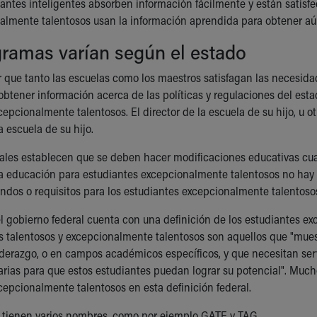
iantes inteligentes absorben información fácilmente y están satisf
almente talentosos usan la información aprendida para obtener a
ramas varían según el estado
r que tanto las escuelas como los maestros satisfagan las necesid
btener información acerca de las políticas y regulaciones del estad
cepcionalmente talentosos. El director de la escuela de su hijo, u 
a escuela de su hijo.
rales establecen que se deben hacer modificaciones educativas cu
la educación para estudiantes excepcionalmente talentosos no hay r
ndos o requisitos para los estudiantes excepcionalmente talentoso
l gobierno federal cuenta con una definición de los estudiantes e
s talentosos y excepcionalmente talentosos son aquellos que "muest
 liderazgo, o en campos académicos específicos, y que necesitan ser
rias para que estos estudiantes puedan lograr su potencial". Much
cepcionalmente talentosos en esta definición federal.
 tienen varios nombres, como por ejemplo GATE y TAG.