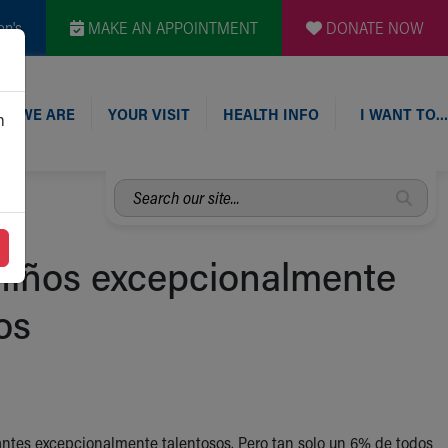
en's
MAKE AN APPOINTMENT
DONATE NOW
O WE ARE
YOUR VISIT
HEALTH INFO
I WANT TO…
n
Search
our
site...
niños excepcionalmente
os
antes excepcionalmente talentosos. Pero tan solo un 6% de todos