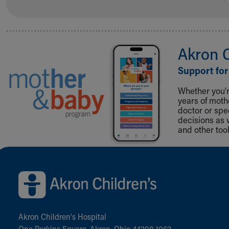
Akron 
Support for
Whether you're
years of mot
doctor or spe
decisions as 
and other tool
Back to top of page
Akron Children‘s Hospital
One Perkins Square, Akron, Ohio 44308-1062