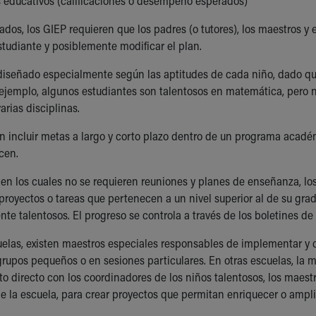
s educativos (calificaciones o desempeño esperados)
dos, los GIEP requieren que los padres (o tutores), los maestros y 
studiante y posiblemente modificar el plan.
iseñado especialmente según las aptitudes de cada niño, dado qu
r ejemplo, algunos estudiantes son talentosos en matemática, pero 
arias disciplinas.
n incluir metas a largo y corto plazo dentro de un programa acadé
cen.
 en los cuales no se requieren reuniones y planes de enseñanza, l
proyectos o tareas que pertenecen a un nivel superior al de su grado
e talentosos. El progreso se controla a través de los boletines de 
uelas, existen maestros especiales responsables de implementar y 
grupos pequeños o en sesiones particulares. En otras escuelas, la 
to directo con los coordinadores de los niños talentosos, los maes
de la escuela, para crear proyectos que permitan enriquecer o ampli