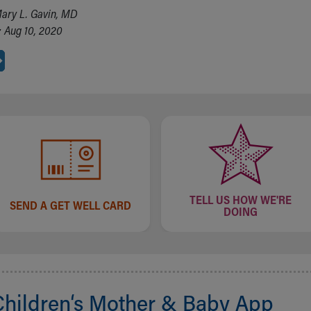
ary L. Gavin, MD
 Aug 10, 2020
TELL US HOW WE'RE
SEND A GET WELL CARD
DOING
Children‘s Mother & Baby App