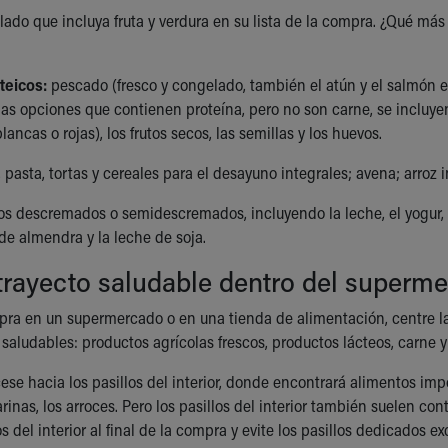
ado que incluya fruta y verdura en su lista de la compra. ¿Qué más 
teicos:
pescado (fresco y congelado, también el atún y el salmón en
as opciones que contienen proteína, pero no son carne, se incluyen e
lancas o rojas), los frutos secos, las semillas y los huevos.
 pasta, tortas y cereales para el desayuno integrales; avena; arroz i
os descremados o semidescremados, incluyendo la leche, el yogur, el
de almendra y la leche de soja.
trayecto saludable dentro del superm
pra en un supermercado o en una tienda de alimentación, centre la 
saludables: productos agrícolas frescos, productos lácteos, carne 
se hacia los pasillos del interior, donde encontrará alimentos impo
arinas, los arroces. Pero los pasillos del interior también suelen 
los del interior al final de la compra y evite los pasillos dedicados