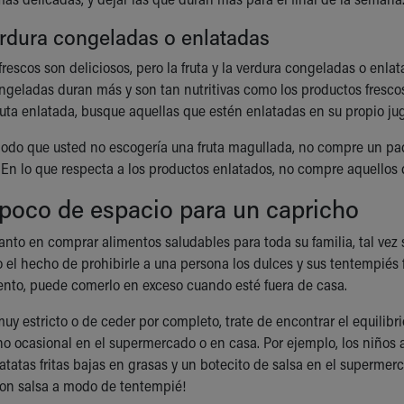
erdura congeladas o enlatadas
frescos son deliciosos, pero la fruta y la verdura congeladas o enl
ngeladas duran más y son tan nutritivas como los productos frescos.
fruta enlatada, busque aquellas que estén enlatadas en su propio ju
odo que usted no escogería una fruta magullada, no compre un paq
 En lo que respecta a los productos enlatados, no compre aquello
poco de espacio para un capricho
tanto en comprar alimentos saludables para toda su familia, tal vez
o el hecho de prohibirle a una persona los dulces y sus tentempiés 
nto, puede comerlo en exceso cuando esté fuera de casa.
uy estricto o de ceder por completo, trate de encontrar el equilibri
ho ocasional en el supermercado o en casa. Por ejemplo, los niños a
atatas fritas bajas en grasas y un botecito de salsa en el superme
 con salsa a modo de tentempié!