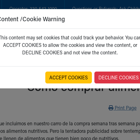
Operator:
330-543-1000
Questions or Referrals:
Ask Childr
Content /Cookie Warning
GET CARE
NEW PARENTS
WH
This content may set cookies that could track your behavior. You ca
ACCEPT COOKIES to allow the cookies and view the content, or
DECLINE COOKIES and not view the content.
ACCEPT COOKIES
DECLINE COOKIES
Cómo comprar alimen
Print
Print Page
que incluimos en nuestro carro de la compra semana tras semana pu
los alimentos nutritivos. Pero la tentadora publicidad sobre tentemp
e llenen de alimentos que tienen bien poco de nutritivos.