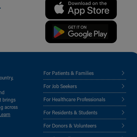
.
For Patients & Families
ountry,
For Job Seekers
and
For Healthcare Professionals
t brings
ng across
For Residents & Students
Learn
For Donors & Volunteers