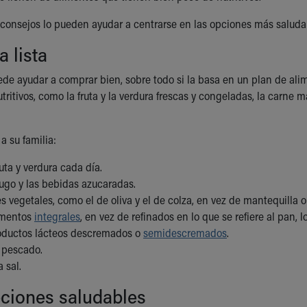
 consejos lo pueden ayudar a centrarse en las opciones más saluda
a lista
uede ayudar a comprar bien, sobre todo si la basa en un plan de a
tritivos, como la fruta y la verdura frescas y congeladas, la carne 
a su familia:
ruta y verdura cada día.
jugo y las bebidas azucaradas.
s vegetales, como el de oliva y el de colza, en vez de mantequilla 
imentos
integrales
, en vez de refinados en lo que se refiere al pan, l
oductos lácteos descremados o
semidescremados
.
 pescado.
 sal.
pciones saludables