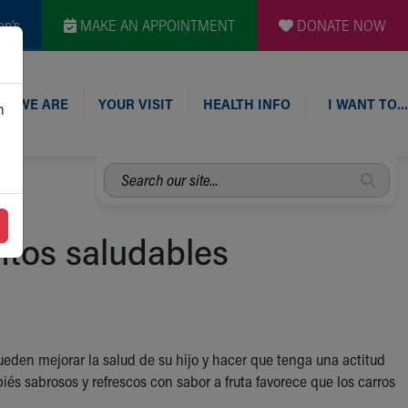
en's
MAKE AN APPOINTMENT
DONATE NOW
O WE ARE
YOUR VISIT
HEALTH INFO
I WANT TO…
n
Search
our
site...
tos saludables
eden mejorar la salud de su hijo y hacer que tenga una actitud
iés sabrosos y refrescos con sabor a fruta favorece que los carros