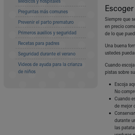
Médicos y hospitales
Visiting
Escoger 
Gift Shop
Preguntas más comunes
Department of Public Safety
Siempre que se
Prevenir el parto prematuro
Health Info
en precio como
Health Information
Primeros auxilios y seguridad
de lo que pued
Healthy Info, Healthy Kids
Recetas para padres
Inside Children's Blog
Una buena form
KidsHealth Topics
ustedes puedan
Seguridad durante el verano
Family Library
Videos de ayuda para la crianza
Cuando escoja 
Educational Resources
de niños
pistas sobre s
Injury Prevention
Medical Records
Escoja aqu
Symptom Checker
No compre
Skip to main content
Cuando esc
de mejor 
Conservar
durante un
las patata
verduras m