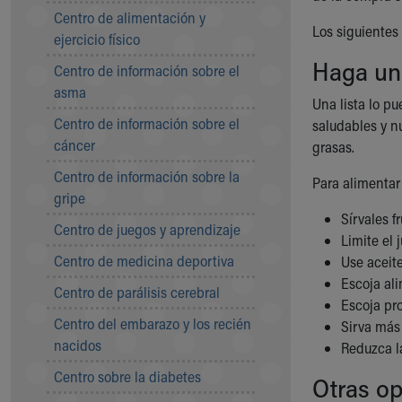
Symptom Checker
Centro de alimentación y
Los siguientes
Financial Services
ejercicio físico
Price Estimates
Haga un
Centro de información sobre el
Family Supports
asma
Sports Health Services Provider for Akron Zips
Una lista lo p
New Parents
Centro de información sobre el
saludables y nu
Find a Pediatrics Location
cáncer
grasas.
Find a Pediatrician
Centro de información sobre la
MyChart
Para alimentar 
gripe
Make an Appointment
Sírvales f
Breastfeeding Medicine
Centro de juegos y aprendizaje
Limite el 
Child Passenger Safety
Centro de medicina deportiva
Use aceite
Safe Sleep for Babies
Escoja al
Safe Sleep
Centro de parálisis cerebral
Escoja pr
About Akron Children's Pediatrics
Centro del embarazo y los recién
Sirva más
Who We Are
nacidos
Reduzca la
Building a Brighter Future
Our Mission, Vision, Promise
Centro sobre la diabetes
Otras o
Calendar of Events