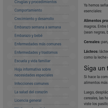
Cirugías y procedimientos
Community Mission
Ya hemos señal
Comportamiento
Connect With Us
esenciales:
Our Culture of Caring
Crecimiento y desarrollo
Alimentos pro
Newsroom
magros. Entre l
Embarazo semana a semana
Our Leadership
(sean negras, b
Quality and Patient Safety
Embarazo y bebé
Unity and Engagement
Cereales:
pan,
Enfermedades más comunes
Women's Board
Our History
Lácteos:
lácte
Enfermedades y trastornos
More childhood, please.™
como la leche 
Escuela y vida familiar
Cincinnati Children's
Siga un 
Your Visit
Hoja informativa sobre
MyChart Telehealth Visits
necesidades especiales
Si hace la com
Directions
alimentos más 
Infecciones comunes
Doggie Brigade
During Your Visit
La salud del corazón
Luego, despláce
Financial Services
cereales, las h
Licencia general
Rest Accommodations
viste los pasil