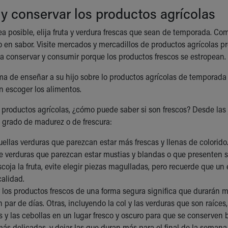
y conservar los productos agrícolas
a posible, elija fruta y verdura frescas que sean de temporada. Com
 en sabor. Visite mercados y mercadillos de productos agrícolas pr
a conservar y consumir porque los productos frescos se estropean.
a de enseñar a su hijo sobre lo productos agrícolas de temporada 
 escoger los alimentos.
productos agrícolas, ¿cómo puede saber si son frescos? Desde las ju
u grado de madurez o de frescura:
ellas verduras que parezcan estar más frescas y llenas de colorido.
 verduras que parezcan estar mustias y blandas o que presenten s
oja la fruta, evite elegir piezas magulladas, pero recuerde que un 
calidad.
 los productos frescos de una forma segura significa que durarán 
 par de días. Otras, incluyendo la col y las verduras que son raíc
s y las cebollas en un lugar fresco y oscuro para que se conserven b
ás delicadas, y dejar las que duran más para el final de la semana