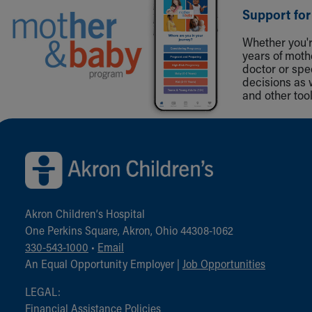
Support for
Whether you're
years of mot
doctor or spe
decisions as 
and other tool
Back to top of page
Akron Children‘s Hospital
One Perkins Square, Akron, Ohio 44308-1062
330-543-1000
•
Email
An Equal Opportunity Employer |
Job Opportunities
LEGAL:
Financial Assistance Policies