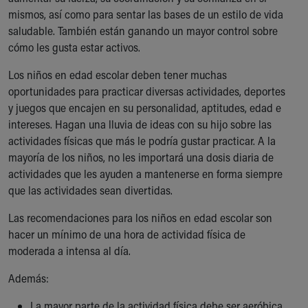
Ronald McDonald House Care Mobile
mismos, así como para sentar las bases de un estilo de vida
Health Centers
saludable. También están ganando un mayor control sobre
Symptom Checker
cómo les gusta estar activos.
Financial Services
Los niños en edad escolar deben tener muchas
Price Estimates
oportunidades para practicar diversas actividades, deportes
Family Supports
y juegos que encajen en su personalidad, aptitudes, edad e
Sports Health Services Provider for Akron Zips
intereses. Hagan una lluvia de ideas con su hijo sobre las
New Parents
actividades físicas que más le podría gustar practicar. A la
Find a Pediatrics Location
mayoría de los niños, no les importará una dosis diaria de
Find a Pediatrician
actividades que les ayuden a mantenerse en forma siempre
MyChart
que las actividades sean divertidas.
Make an Appointment
Breastfeeding Medicine
Las recomendaciones para los niños en edad escolar son
Child Passenger Safety
hacer un mínimo de una hora de actividad física de
Safe Sleep for Babies
moderada a intensa al día.
Safe Sleep
About Akron Children's Pediatrics
Además:
Who We Are
Building a Brighter Future
La mayor parte de la actividad física debe ser aeróbica,