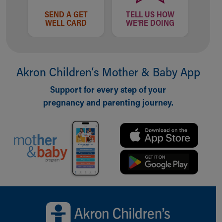
SEND A GET
TELL US HOW
WELL CARD
WE'RE DOING
Akron Children‘s Mother & Baby App
Support for every step of your
pregnancy and parenting journey.
Back to top of page