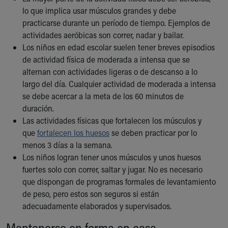
Our Mission, Vision, Promise
lo que implica usar músculos grandes y debe
Calendar of Events
practicarse durante un período de tiempo. Ejemplos de
Community Mission
actividades aeróbicas son correr, nadar y bailar.
Connect With Us
Los niños en edad escolar suelen tener breves episodios
Our Culture of Caring
de actividad física de moderada a intensa que se
Newsroom
alternan con actividades ligeras o de descanso a lo
Our Leadership
largo del día. Cualquier actividad de moderada a intensa
Quality and Patient Safety
se debe acercar a la meta de los 60 minutos de
Unity and Engagement
duración.
Women's Board
Las actividades físicas que fortalecen los músculos y
Our History
que
fortalecen los huesos
se deben practicar por lo
More childhood, please.™
menos 3 días a la semana.
Cincinnati Children's
Los niños logran tener unos músculos y unos huesos
Your Visit
fuertes solo con correr, saltar y jugar. No es necesario
MyChart Telehealth Visits
que dispongan de programas formales de levantamiento
Directions
de peso, pero estos son seguros si están
Doggie Brigade
adecuadamente elaborados y supervisados.
During Your Visit
Mantenerse en forma en casa