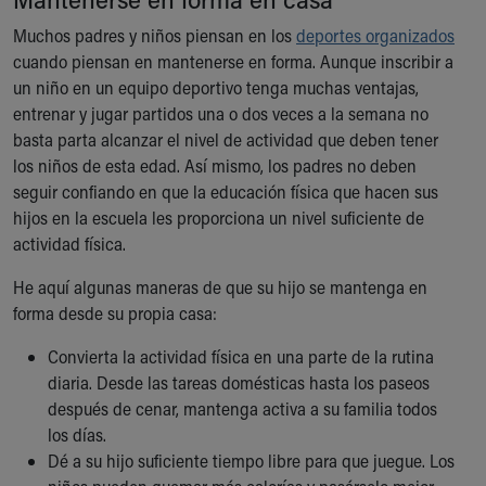
Financial Services
Rest Accommodations
Muchos padres y niños piensan en los
deportes organizados
Visiting
cuando piensan en mantenerse en forma. Aunque inscribir a
Gift Shop
un niño en un equipo deportivo tenga muchas ventajas,
Department of Public Safety
entrenar y jugar partidos una o dos veces a la semana no
Health Info
basta parta alcanzar el nivel de actividad que deben tener
Health Information
los niños de esta edad. Así mismo, los padres no deben
Healthy Info, Healthy Kids
seguir confiando en que la educación física que hacen sus
Inside Children's Blog
hijos en la escuela les proporciona un nivel suficiente de
KidsHealth Topics
actividad física.
Family Library
He aquí algunas maneras de que su hijo se mantenga en
Educational Resources
forma desde su propia casa:
Injury Prevention
Medical Records
Convierta la actividad física en una parte de la rutina
Symptom Checker
diaria. Desde las tareas domésticas hasta los paseos
Skip to main content
después de cenar, mantenga activa a su familia todos
los días.
Dé a su hijo suficiente tiempo libre para que juegue. Los